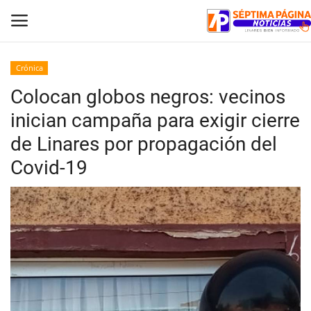
Crónica
Colocan globos negros: vecinos
Inicio
inician campaña para exigir cierre
Crónica
de Linares por propagación del
Covid-19
Policial
Tribunales
Deporte
Política
Espectáculos