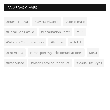
PALABRAS CLAVES
#Buena Nueva
#Javiera Vivanco
#Con el mate
#Hogar San Camilo
#Encarnación Pérez
#SIP
#Villa Los Conquistadores
#Injurias
#ENTEL
#Encerrona
#Transportes y Telecomunicaciones
Meza
#Iván Suazo
#María Carolina Rodríguez
#María Luz Reyes