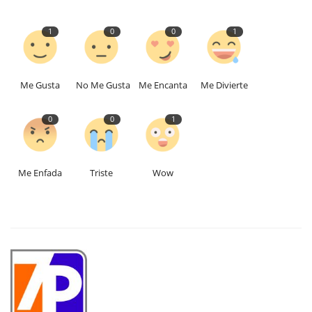
1
0
0
1
Me Gusta
No Me Gusta
Me Encanta
Me Divierte
0
0
1
Me Enfada
Triste
Wow