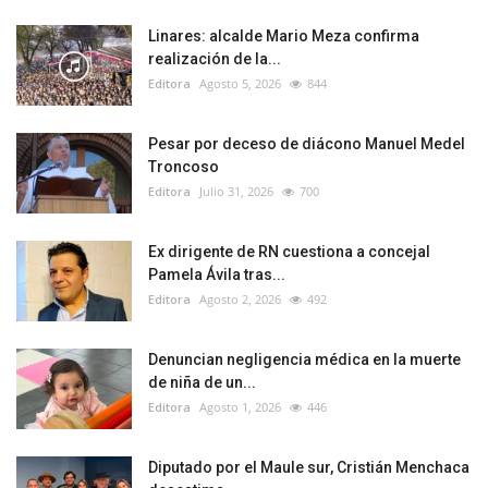
Linares: alcalde Mario Meza confirma
realización de la...
Editora
Agosto 5, 2026
844
Pesar por deceso de diácono Manuel Medel
Troncoso
Editora
Julio 31, 2026
700
Ex dirigente de RN cuestiona a concejal
Pamela Ávila tras...
Editora
Agosto 2, 2026
492
Denuncian negligencia médica en la muerte
de niña de un...
Editora
Agosto 1, 2026
446
Diputado por el Maule sur, Cristián Menchaca