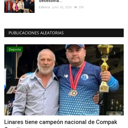
desestima...
Editora
Julio 30, 2026
356
PUBLICACIONES ALEATORIAS
Deporte
Linares tiene campeón nacional de Compak
A