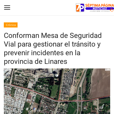
Crónica
Conforman Mesa de Seguridad
Inicio
Vial para gestionar el tránsito y
Crónica
prevenir incidentes en la
provincia de Linares
Policial
Tribunales
Deporte
Política
Espectáculos