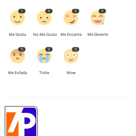
1
0
0
0
Me Gusta
No Me Gusta
Me Encanta
Me Divierte
0
0
0
Me Enfada
Triste
Wow