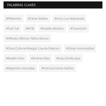
PALABRAS CLAVES
#Plebiscito
#César Ibáñez
#Circo Los Maluenda
#Tué Tué
#MTB
#Sueldo Minimo
#Transición
#Alfredo Alfonso Yáñez Alonso
#Casa Cultural Margot Loyola Palacios
#César Hormazábal
#Rubén Soto
#Andrea Díaz
#Caso Emilio Jara
#Alejandro González
#Patricia Cartes Ibáñez