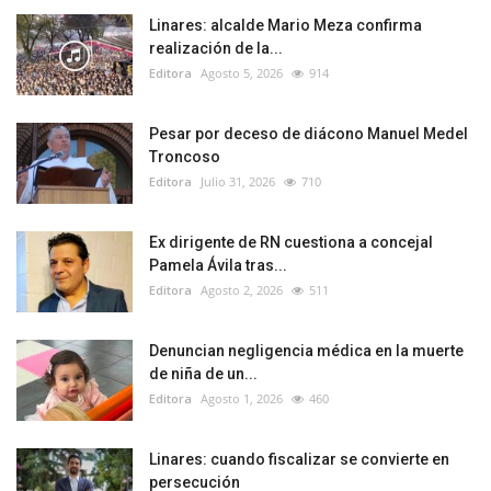
Linares: alcalde Mario Meza confirma
realización de la...
Editora
Agosto 5, 2026
914
Pesar por deceso de diácono Manuel Medel
Troncoso
Editora
Julio 31, 2026
710
Ex dirigente de RN cuestiona a concejal
Pamela Ávila tras...
Editora
Agosto 2, 2026
511
Denuncian negligencia médica en la muerte
de niña de un...
Editora
Agosto 1, 2026
460
Linares: cuando fiscalizar se convierte en
persecución