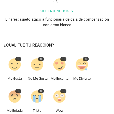
niñas
SIGUIENTE NOTICIA
Linares: sujetó atacó a funcionaria de caja de compensación
con arma blanca
¿CUAL FUE TU REACCIÓN?
0
0
0
0
Me Gusta
No Me Gusta
Me Encanta
Me Divierte
0
0
0
Me Enfada
Triste
Wow