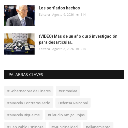
Los porfiados hechos
Editora
Agosto 9, 2026
114
(VIDEO) Más de un año duró investigación
para desarticular...
Editora
Agosto 8, 2026
214
PALABRAS CLAVES
#Gobernadora de Linares
#Primariaa
#Marcela Contreras Aedo
Defensa Naiconal
#Marcela Riquelme
#Claudio Amigo Rojas
#Juan Pablo Espinoza
#Municipalidad
#Allanamiento