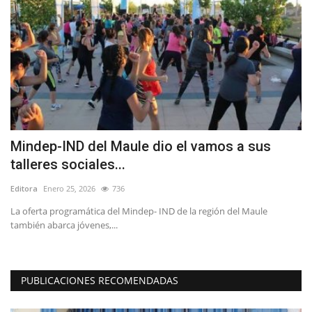
Mindep-IND del Maule dio el vamos a sus
B
talleres sociales...
B
Editora
Enero 25, 2026
736
Ed
io
La oferta programática del Mindep- IND de la región del Maule
La
también abarca jóvenes,...
es
PUBLICACIONES RECOMENDADAS