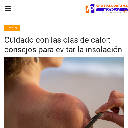
Crónica
Cuidado con las olas de calor:
Inicio
consejos para evitar la insolación
Crónica
Policial
Tribunales
Deporte
Política
Espectáculos