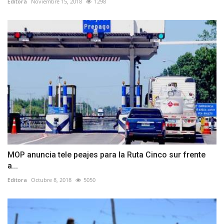
Editora
Noviembre 15, 2018
1298
MOP anuncia tele peajes para la Ruta Cinco sur frente
a...
Editora
Octubre 8, 2018
5050