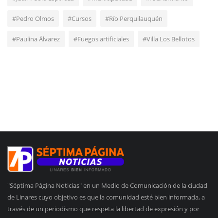
#Pedro Olmos
#Cursos
#Río Perquilauquén
#Paulina Älvarez
#Fuegos artificiales
#Villa Los Bellotos
"Séptima Página Noticias" en un Medio de Comunicación de la ciudad
de Linares cuyo objetivo es que la comunidad esté bien informada, a
través de un periodismo que respeta la libertad de expresión y por