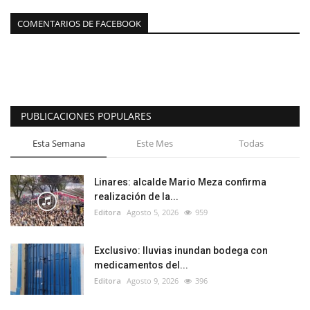
COMENTARIOS DE FACEBOOK
PUBLICACIONES POPULARES
Esta Semana
Este Mes
Todas
Linares: alcalde Mario Meza confirma
realización de la...
Editora
Agosto 5, 2026
959
Exclusivo: lluvias inundan bodega con
medicamentos del...
Editora
Agosto 9, 2026
396