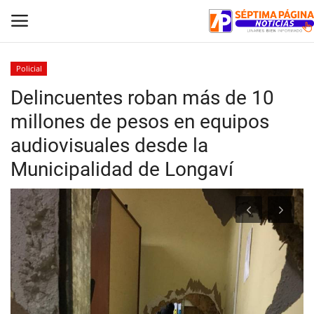
Policial
Delincuentes roban más de 10
Inicio
millones de pesos en equipos
Crónica
audiovisuales desde la
Municipalidad de Longaví
Policial
Tribunales
Deporte
Política
Espectáculos