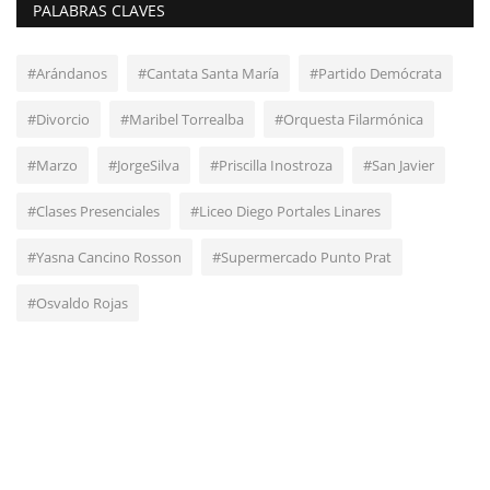
PALABRAS CLAVES
#Arándanos
#Cantata Santa María
#Partido Demócrata
#Divorcio
#Maribel Torrealba
#Orquesta Filarmónica
#Marzo
#JorgeSilva
#Priscilla Inostroza
#San Javier
#Clases Presenciales
#Liceo Diego Portales Linares
#Yasna Cancino Rosson
#Supermercado Punto Prat
#Osvaldo Rojas