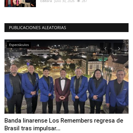
Editora
Julio 30, 2026
287
PUBLICACIONES ALEATORIAS
Espectáculos
Banda linarense Los Remembers regresa de
C
Brasil tras impulsar...
c