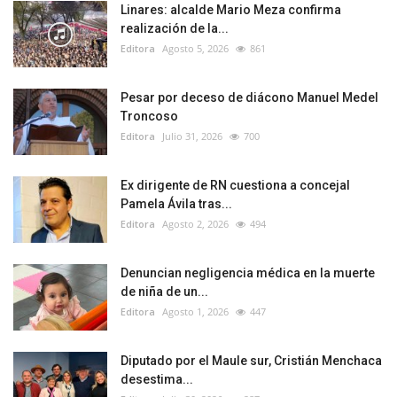
Linares: alcalde Mario Meza confirma
realización de la...
Editora
Agosto 5, 2026
861
Pesar por deceso de diácono Manuel Medel
Troncoso
Editora
Julio 31, 2026
700
Ex dirigente de RN cuestiona a concejal
Pamela Ávila tras...
Editora
Agosto 2, 2026
494
Denuncian negligencia médica en la muerte
de niña de un...
Editora
Agosto 1, 2026
447
Diputado por el Maule sur, Cristián Menchaca
desestima...