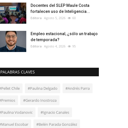
Docentes del SLEP Maule Costa
fortalecen uso de Inteligencia...
Editora
Agosto 5, 2026
60
Empleo estacional, ¿sólo un trabajo
de temporada?
Editora
Agosto 4, 2026
95
PALABRAS CLAVES
#Pellet Chile
#Paulina Delgado
#Andrés Parra
#Premios
#Gerardo Inostroza
#Paulina Vodanovic
#Ignacio Canales
#Manuel Escobar
#Belén Parada González