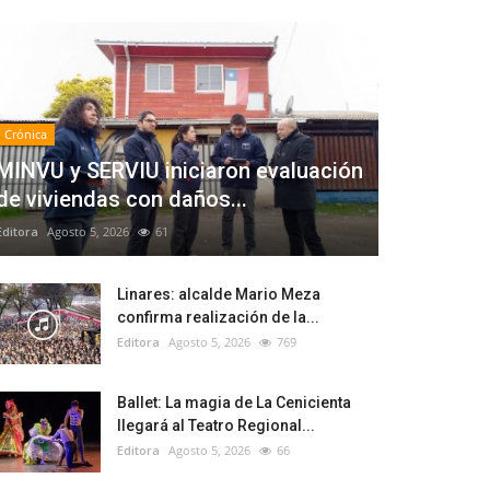
Crónica
MINVU y SERVIU iniciaron evaluación
de viviendas con daños...
Editora
Agosto 5, 2026
61
Linares: alcalde Mario Meza
confirma realización de la...
Editora
Agosto 5, 2026
769
Ballet: La magia de La Cenicienta
llegará al Teatro Regional...
Editora
Agosto 5, 2026
66