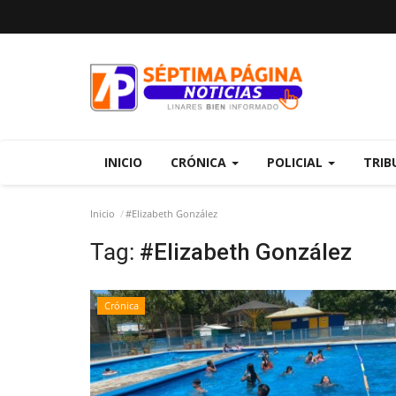
INICIO
CRÓNICA
POLICIAL
TRIB
Inicio
#Elizabeth González
Tag:
#Elizabeth González
Crónica