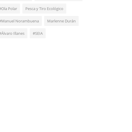
#Ola Polar
Pesca y Tiro Ecológico
#Manuel Norambuena
Marlenne Durán
#Álvaro Illanes
#SEIA