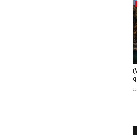
Policial
ta
Linares: cinco personas lesionadas
(
leves y daños totales...
q
Editora
Junio 26, 2026
865
Ed
e clásico
Dos adultos y tres menores de edad debieron recibir
atención médica en el hospital...