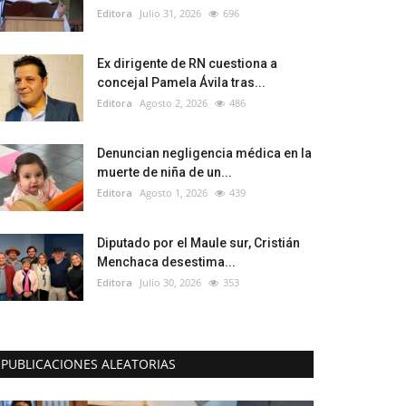
Editora
Julio 31, 2026
696
Ex dirigente de RN cuestiona a
concejal Pamela Ávila tras...
Editora
Agosto 2, 2026
486
Denuncian negligencia médica en la
muerte de niña de un...
Editora
Agosto 1, 2026
439
Diputado por el Maule sur, Cristián
Menchaca desestima...
Editora
Julio 30, 2026
353
PUBLICACIONES ALEATORIAS