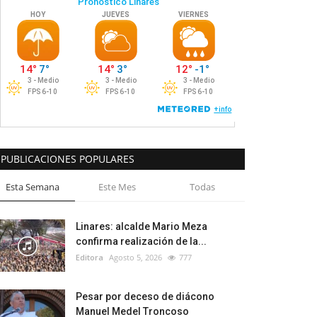
PUBLICACIONES POPULARES
Esta Semana
Este Mes
Todas
Linares: alcalde Mario Meza
confirma realización de la...
Editora
Agosto 5, 2026
777
Pesar por deceso de diácono
Manuel Medel Troncoso