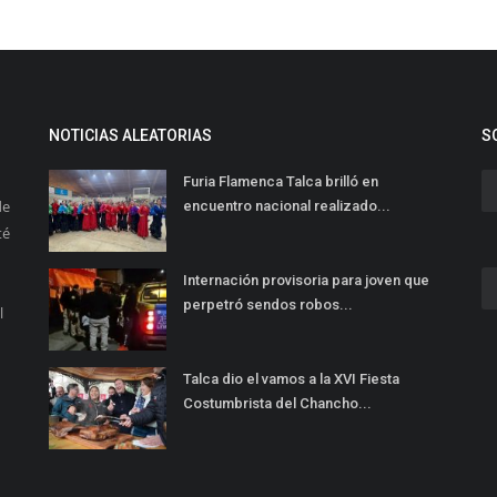
NOTICIAS ALEATORIAS
S
Furia Flamenca Talca brilló en
de
encuentro nacional realizado...
té
Internación provisoria para joven que
perpetró sendos robos...
l
Talca dio el vamos a la XVI Fiesta
Costumbrista del Chancho...