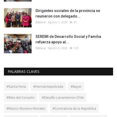
Dirigentes sociales de la provincia se
reunieron con delegado...
Editora
Agosto 7, 2026
91
SEREMI de Desarrollo Social y Familia
refuerza apoyo al...
Editora
Agosto 6, 2026
129
PALABRAS CLAVES
#Santa Feria
#HernánSepúlveda
#Bayer
#Mes del Corazón
#Desafío Levantemos Chile
#Marco Moreno Morales
#Contraloría de la República