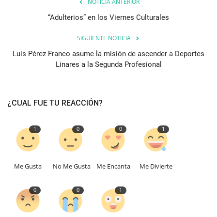
NOTICIA ANTERIOR
“Adulterios” en los Viernes Culturales
SIGUIENTE NOTICIA
Luis Pérez Franco asume la misión de ascender a Deportes
Linares a la Segunda Profesional
¿CUAL FUE TU REACCIÓN?
1
0
0
1
Me Gusta
No Me Gusta
Me Encanta
Me Divierte
0
0
1