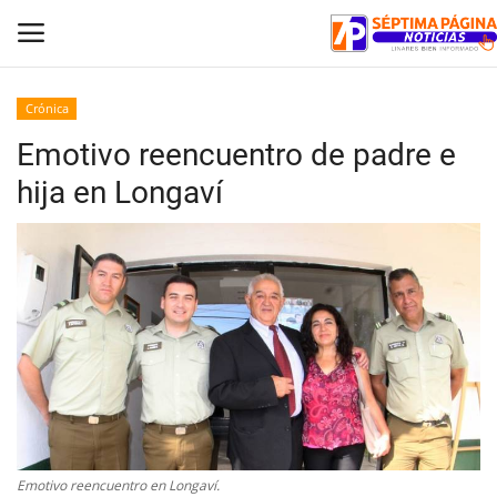
Crónica
Emotivo reencuentro de padre e
Inicio
hija en Longaví
Crónica
Policial
Tribunales
Deporte
Política
Emotivo reencuentro en Longaví.
Espectáculos