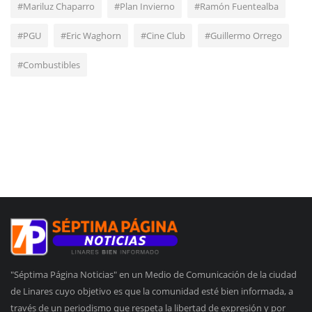
#Mariluz Chaparro
#Plan Invierno
#Ramón Fuentealba
#PGU
#Eric Waghorn
#Cine Club
#Guillermo Orrego
#Combustibles
"Séptima Página Noticias" en un Medio de Comunicación de la ciudad
de Linares cuyo objetivo es que la comunidad esté bien informada, a
través de un periodismo que respeta la libertad de expresión y por