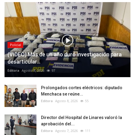
Policial
(VIDEO) Más de un año duró investigación para
desarticular...
Editora
Agosto 8, 2026
97
Prolongados cortes eléctricos: diputado
Menchaca se reúne...
Editora
Agosto 8, 2026
55
Director del Hospital de Linares valoró la
aprobación del...
Editora
Agosto 7, 2026
111