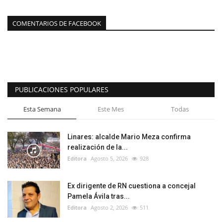
COMENTARIOS DE FACEBOOK
PUBLICACIONES POPULARES
Esta Semana
Este Mes
Todas
Linares: alcalde Mario Meza confirma
realización de la...
Editora
Agosto 5, 2026
928
Ex dirigente de RN cuestiona a concejal
Pamela Ávila tras...
Editora
Agosto 2, 2026
511