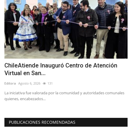
ChileAtiende Inauguró Centro de Atención
T
Virtual en San...
C
Editora
Agosto 6, 2026
131
Ed
La iniciativa fue valorada por la comunidad y autoridades comunales
La
quienes, encabezados...
de
PUBLICACIONES RECOMENDADAS