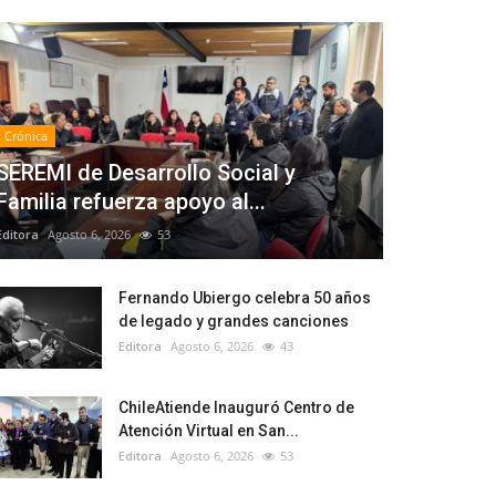
Crónica
SEREMI de Desarrollo Social y
Familia refuerza apoyo al...
Editora
Agosto 6, 2026
53
Fernando Ubiergo celebra 50 años
de legado y grandes canciones
Editora
Agosto 6, 2026
43
ChileAtiende Inauguró Centro de
Atención Virtual en San...
Editora
Agosto 6, 2026
53