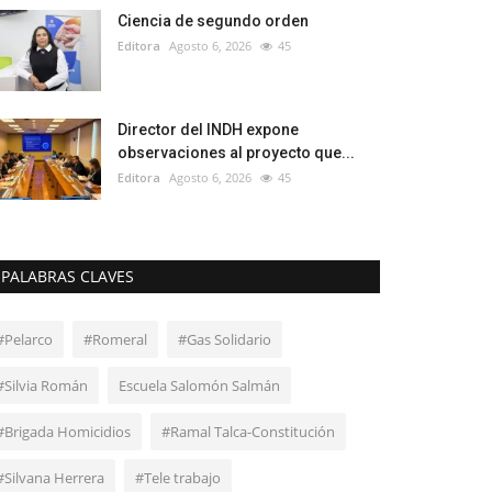
Ciencia de segundo orden
Editora
Agosto 6, 2026
45
Director del INDH expone
observaciones al proyecto que...
Editora
Agosto 6, 2026
45
PALABRAS CLAVES
#Pelarco
#Romeral
#Gas Solidario
#Silvia Román
Escuela Salomón Salmán
#Brigada Homicidios
#Ramal Talca-Constitución
#Silvana Herrera
#Tele trabajo