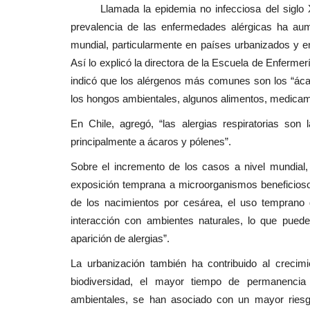
Llamada la epidemia no infecciosa del siglo XX
Espectáculos
prevalencia de las enfermedades alérgicas ha au
mundial, particularmente en países urbanizados y e
Así lo explicó la directora de la Escuela de Enferme
indicó que los alérgenos más comunes son los “áca
los hongos ambientales, algunos alimentos, medicame
En Chile, agregó, “las alergias respiratorias son 
principalmente a ácaros y pólenes”.
Talca dio el vamos a la XVI Fie
Sobre el incremento de los casos a nivel mundial, 
Costumbrista del Chancho...
exposición temprana a microorganismos beneficios
de los nacimientos por cesárea, el uso temprano d
Editora
Julio 1, 2026
308
interacción con ambientes naturales, lo que puede 
La tradicional celebración reunirá a miles de vis
aparición de alergias”.
disfrutar de la gastronomía,...
La urbanización también ha contribuido al crecimi
biodiversidad, el mayor tiempo de permanencia 
ambientales, se han asociado con un mayor riesgo