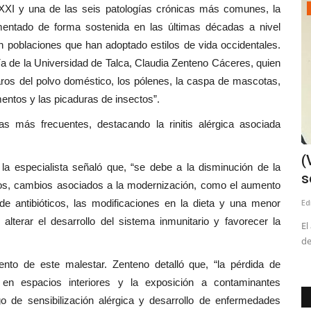
I y una de las seis patologías crónicas más comunes, la
Tribunales
mentado de forma sostenida en las últimas décadas a nivel
n poblaciones que han adoptado estilos de vida occidentales.
ría de la Universidad de Talca, Claudia Zenteno Cáceres, quien
ros del polvo doméstico, los pólenes, la caspa de mascotas,
ntos y las picaduras de insectos”.
las más frecuentes, destacando la rinitis alérgica asociada
sta
Juzgado condena a ex director de
(
la especialista señaló que, “se debe a la disminución de la
Inteligencia del Ejército...
s
os, cambios asociados a la modernización, como el aumento
e antibióticos, las modificaciones en la dieta y una menor
Editora
Julio 1, 2026
227
Ed
alterar el desarrollo del sistema inmunitario y favorecer la
itantes para
El INDH actúa como querellante en el caso, conocido como
El
“Operación Topógrafo”,...
de
ento de este malestar. Zenteno detalló que, “la pérdida de
en espacios interiores y la exposición a contaminantes
 de sensibilización alérgica y desarrollo de enfermedades