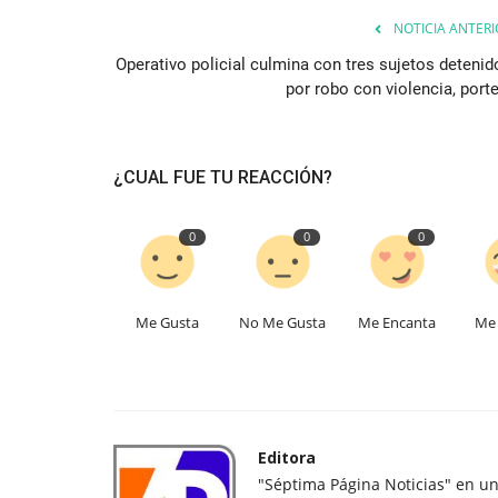
NOTICIA ANTERI
Operativo policial culmina con tres sujetos detenid
por robo con violencia, porte
¿CUAL FUE TU REACCIÓN?
0
0
0
Me Gusta
No Me Gusta
Me Encanta
Me 
Editora
"Séptima Página Noticias" en u