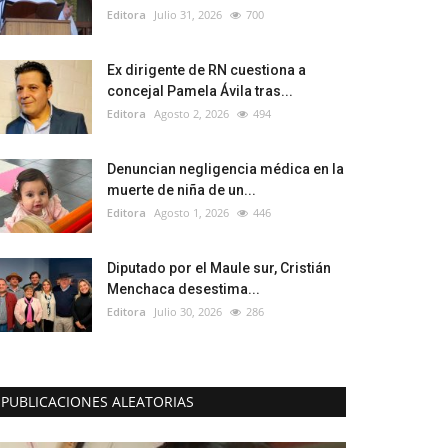
Editora
Julio 31, 2026
700
Ex dirigente de RN cuestiona a
concejal Pamela Ávila tras...
Editora
Agosto 2, 2026
494
Denuncian negligencia médica en la
muerte de niña de un...
Editora
Agosto 1, 2026
446
Diputado por el Maule sur, Cristián
Menchaca desestima...
Editora
Julio 30, 2026
286
PUBLICACIONES ALEATORIAS