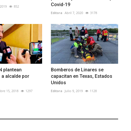
Covid-19
 2019
852
Editora
Abril 7, 2020
3178
N plantean
Bomberos de Linares se
 a alcalde por
capacitan en Texas, Estados
Unidos
bre 15, 2018
1297
Editora
Julio 9, 2019
1128