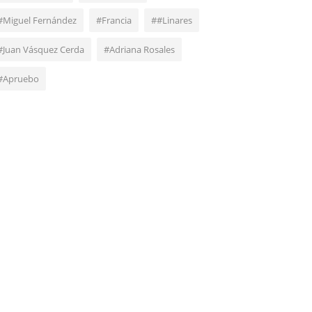
#Miguel Fernández
#Francia
##Linares
#Juan Vásquez Cerda
#Adriana Rosales
#Apruebo