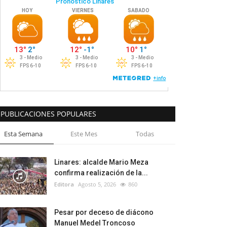
PUBLICACIONES POPULARES
Esta Semana
Este Mes
Todas
Linares: alcalde Mario Meza
confirma realización de la...
Editora
Agosto 5, 2026
860
Pesar por deceso de diácono
Manuel Medel Troncoso