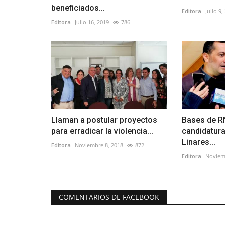
beneficiados...
Editora
Julio 9,
Editora
Julio 16, 2019
786
Llaman a postular proyectos
Bases de R
para erradicar la violencia...
candidatura
Linares...
Editora
Noviembre 8, 2018
872
Editora
Noviem
COMENTARIOS DE FACEBOOK