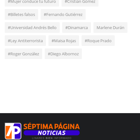
#Mujer conduce tu futuro
#Cristián Gómez
#Billetes falsos
#Fernando Gutiérrez
#Universidad Andrés Bello
#Dinamarca
Marlene Durán
#Ley Antiterrorista
#Maisa Rojas
#Roque Prado
#Roger González
#Diego Albornoz