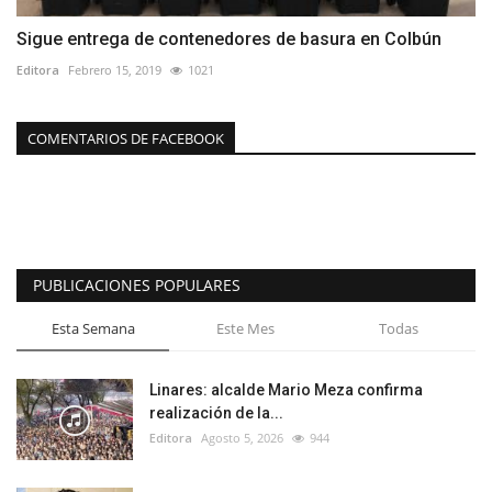
Sigue entrega de contenedores de basura en Colbún
Editora
Febrero 15, 2019
1021
COMENTARIOS DE FACEBOOK
PUBLICACIONES POPULARES
Esta Semana
Este Mes
Todas
Linares: alcalde Mario Meza confirma
realización de la...
Editora
Agosto 5, 2026
944