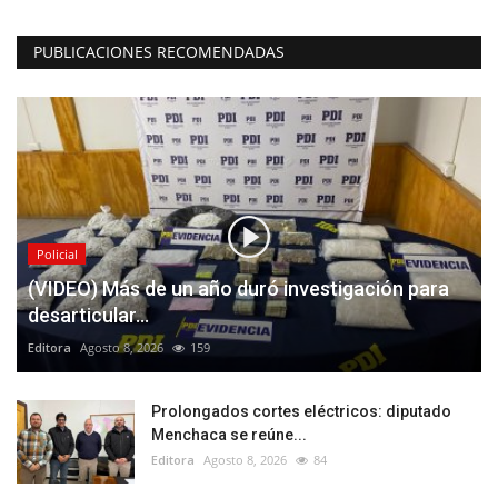
PUBLICACIONES RECOMENDADAS
Policial
(VIDEO) Más de un año duró investigación para
desarticular...
Editora
Agosto 8, 2026
159
Prolongados cortes eléctricos: diputado
Menchaca se reúne...
Editora
Agosto 8, 2026
84