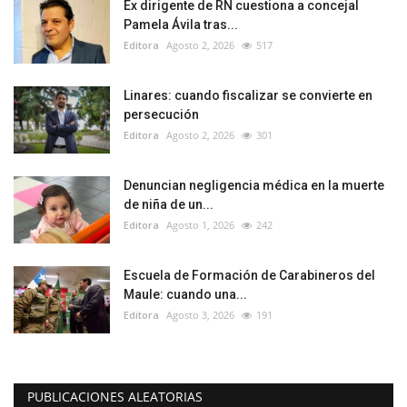
Ex dirigente de RN cuestiona a concejal
Pamela Ávila tras...
Editora
Agosto 2, 2026
517
Linares: cuando fiscalizar se convierte en
persecución
Editora
Agosto 2, 2026
301
Denuncian negligencia médica en la muerte
de niña de un...
Editora
Agosto 1, 2026
242
Escuela de Formación de Carabineros del
Maule: cuando una...
Editora
Agosto 3, 2026
191
PUBLICACIONES ALEATORIAS