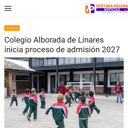
Crónica
Colegio Alborada de Linares
Inicio
inicia proceso de admisión 2027
Crónica
Policial
Tribunales
Deporte
Política
Espectáculos