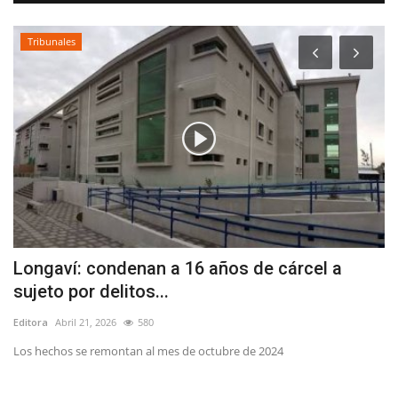
Tribunales
n
Longaví: condenan a 16 años de cárcel a
B
sujeto por delitos...
T
Editora
Abril 21, 2026
580
Ed
os
Los hechos se remontan al mes de octubre de 2024
Sa
sá