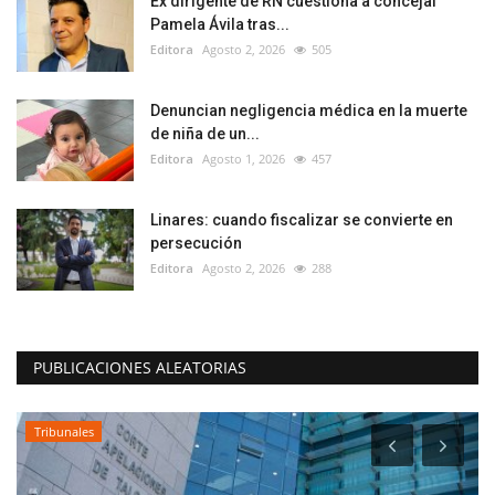
Ex dirigente de RN cuestiona a concejal
Pamela Ávila tras...
Editora
Agosto 2, 2026
505
Denuncian negligencia médica en la muerte
de niña de un...
Editora
Agosto 1, 2026
457
Linares: cuando fiscalizar se convierte en
persecución
Editora
Agosto 2, 2026
288
PUBLICACIONES ALEATORIAS
Tribunales