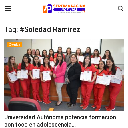
Tag:
#Soledad Ramírez
Inicio
Crónica
Crónica
Policial
Tribunales
Deporte
Política
Universidad Autónoma potencia formación
con foco en adolescencia...
Espectáculos