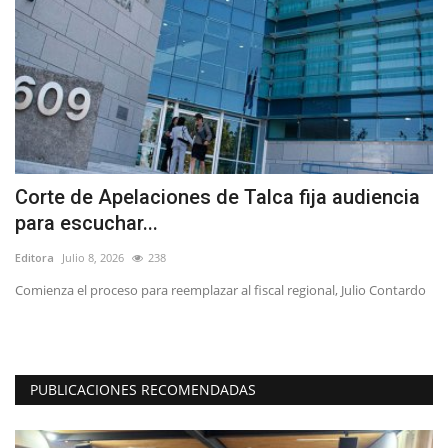
Corte de Apelaciones de Talca fija audiencia
L
para escuchar...
r
Editora
Julio 8, 2026
238
Ed
 y
Comienza el proceso para reemplazar al fiscal regional, Julio Contardo
El
ap
PUBLICACIONES RECOMENDADAS