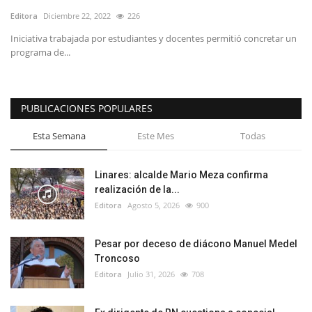
Editora
Diciembre 22, 2022
226
Iniciativa trabajada por estudiantes y docentes permitió concretar un
programa de...
PUBLICACIONES POPULARES
Esta Semana
Este Mes
Todas
Linares: alcalde Mario Meza confirma
realización de la...
Editora
Agosto 5, 2026
900
Pesar por deceso de diácono Manuel Medel
Troncoso
Editora
Julio 31, 2026
708