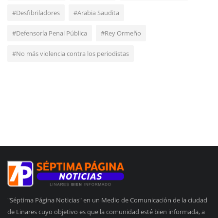
#Desfibriladores
#Arabia Saudita
#Defensoría Penal Pública
#Rey Ormeño
#No más violencia contra los periodistas
"Séptima Página Noticias" en un Medio de Comunicación de la ciudad
de Linares cuyo objetivo es que la comunidad esté bien informada, a