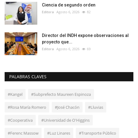
Ciencia de segundo orden
Editora
Agosto 6, 2026
82
Director del INDH expone observaciones al
proyecto que...
Editora
Agosto 6, 2026
69
PALABRAS CLAVES
#Kangel
#Subprefecto Maureen Espinoza
#Rosa María Romero
#José Chacón
#Lluvias
#Cooperativa
#Universidad de O'Higgins
#Ferenc Massow
#Luz Linares
#Transporte Público