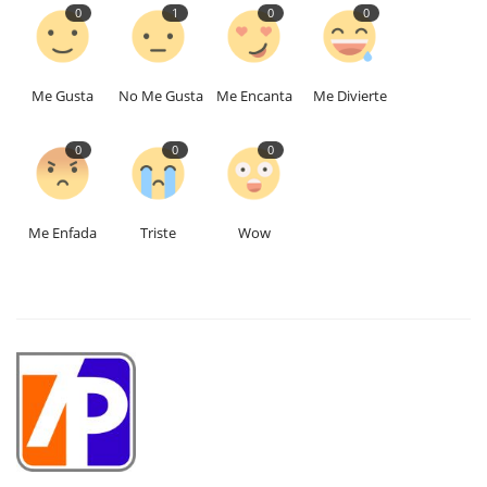
0
1
0
0
Me Gusta
No Me Gusta
Me Encanta
Me Divierte
0
0
0
Me Enfada
Triste
Wow