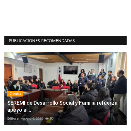
Ed
El
“O
PUBLICACIONES RECOMENDADAS
Crónica
SEREMI de Desarrollo Social y Familia refuerza
apoyo al...
Editora
Agosto 6, 2026
90