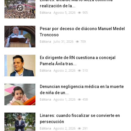
realización de la...
Editora
Agosto 5, 2026
905
Pesar por deceso de diácono Manuel Medel
Troncoso
Editora
Julio 31, 2026
709
Ex dirigente de RN cuestiona a concejal
Pamela Ávila tras...
Editora
Agosto 2, 2026
510
Denuncian negligencia médica en la muerte
de niña de un...
Editora
Agosto 1, 2026
458
Linares: cuando fiscalizar se convierte en
persecución
Editora
Agosto 2, 2026
291