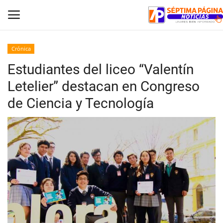
Crónica
Estudiantes del liceo “Valentín
Inicio
Letelier” destacan en Congreso
Crónica
de Ciencia y Tecnología
Policial
Tribunales
Deporte
Política
Espectáculos