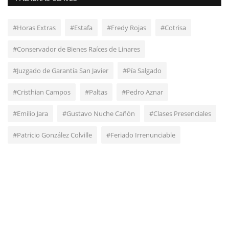
#Horas Extras
#Estafa
#Fredy Rojas
#Cotrisa
#Conservador de Bienes Raíces de Linares
#Juzgado de Garantía San Javier
#Pía Salgado
#Cristhian Campos
#Paltas
#Pedro Aznar
#Emilio Jara
#Gustavo Nuche Cañón
#Clases Presenciales
#Patricio González Colville
#Feriado Irrenunciable