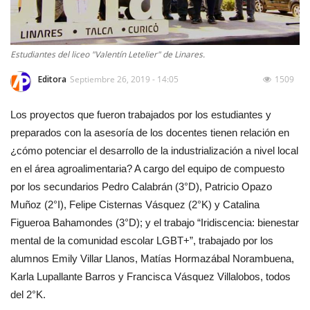
Estudiantes del liceo "Valentín Letelier" de Linares.
Editora
Septiembre 26, 2019 - 14:05
1509
Los proyectos que fueron trabajados por los estudiantes y
preparados con la asesoría de los docentes tienen relación en
¿cómo potenciar el desarrollo de la industrialización a nivel local
en el área agroalimentaria? A cargo del equipo de compuesto
por los secundarios Pedro Calabrán (3°D), Patricio Opazo
Muñoz (2°I), Felipe Cisternas Vásquez (2°K) y Catalina
Figueroa Bahamondes (3°D); y el trabajo “Iridiscencia: bienestar
mental de la comunidad escolar LGBT+”, trabajado por los
alumnos Emily Villar Llanos, Matías Hormazábal Norambuena,
Karla Lupallante Barros y Francisca Vásquez Villalobos, todos
del 2°K.