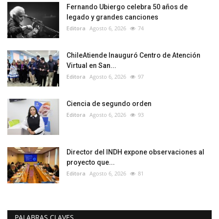
Fernando Ubiergo celebra 50 años de
legado y grandes canciones
Editora
Agosto 6, 2026
74
ChileAtiende Inauguró Centro de Atención
Virtual en San...
Editora
Agosto 6, 2026
97
Ciencia de segundo orden
Editora
Agosto 6, 2026
93
Director del INDH expone observaciones al
proyecto que...
Editora
Agosto 6, 2026
81
PALABRAS CLAVES