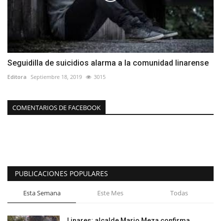
Seguidilla de suicidios alarma a la comunidad linarense
Editora
Septiembre 18, 2019
3015
COMENTARIOS DE FACEBOOK
PUBLICACIONES POPULARES
Esta Semana
Este Mes
Todas
Linares: alcalde Mario Meza confirma