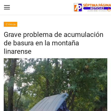
Crónica
Grave problema de acumulación
Inicio
de basura en la montaña
Crónica
linarense
Policial
Tribunales
Deporte
Política
Espectáculos