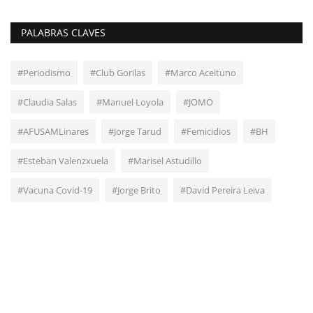
PALABRAS CLAVES
#Periodismo
#Club Gorilas
#Marco Aceituno
#Claudia Salas
#Manuel Loyola
#JOMO
#AFUSAMLinares
#Jorge Tarud
#Femicidios
#BH
#Esteban Valenzxuela
#Marisel Astudillo
#Vacuna Covid-19
#Jorge Brito
#David Pereira Leiva