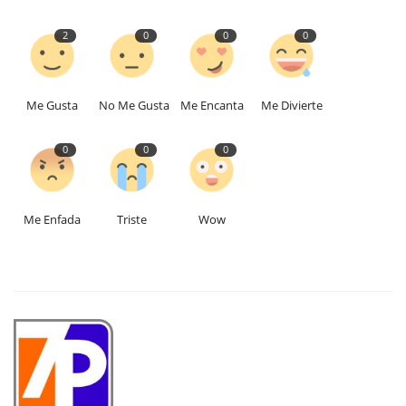
2
0
0
0
Me Gusta
No Me Gusta
Me Encanta
Me Divierte
0
0
0
Me Enfada
Triste
Wow