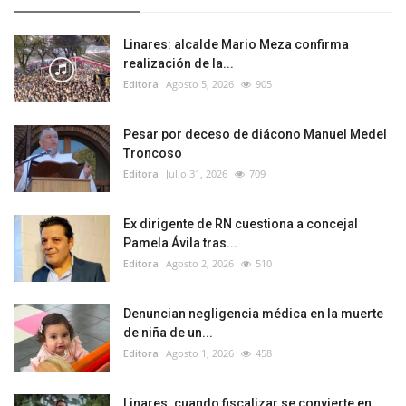
Linares: alcalde Mario Meza confirma
realización de la...
Editora
Agosto 5, 2026
905
Pesar por deceso de diácono Manuel Medel
Troncoso
Editora
Julio 31, 2026
709
Ex dirigente de RN cuestiona a concejal
Pamela Ávila tras...
Editora
Agosto 2, 2026
510
Denuncian negligencia médica en la muerte
de niña de un...
Editora
Agosto 1, 2026
458
Linares: cuando fiscalizar se convierte en