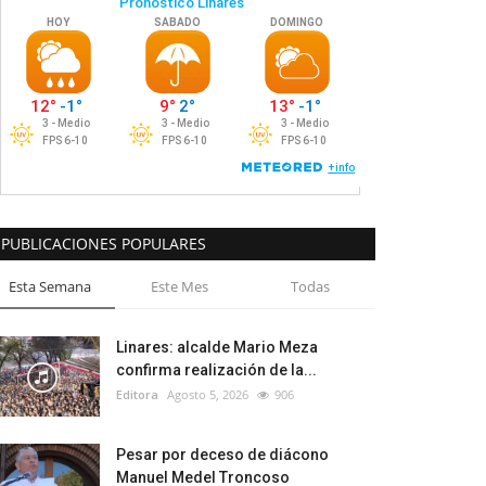
PUBLICACIONES POPULARES
Esta Semana
Este Mes
Todas
Linares: alcalde Mario Meza
confirma realización de la...
Editora
Agosto 5, 2026
906
Pesar por deceso de diácono
Manuel Medel Troncoso