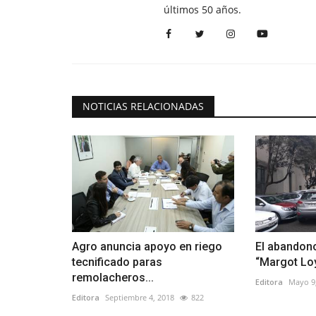
últimos 50 años.
NOTICIAS RELACIONADAS
Agro anuncia apoyo en riego
El abandono
tecnificado paras
“Margot Loy
remolacheros...
Editora
Mayo 9
Editora
Septiembre 4, 2018
822