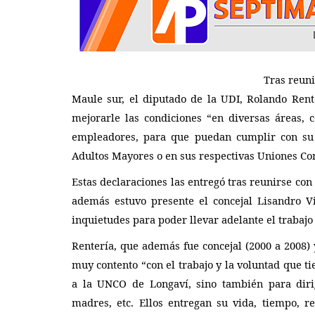
Policial
Tras reunirse con diversos di
Maule sur, el diputado de la UDI, Rolando Ren
mejorarle las condiciones “en diversas áreas, 
empleadores, para que puedan cumplir con su 
Adultos Mayores o en sus respectivas Uniones C
Linares: cinco personas lesion
leves y daños totales...
Estas declaraciones las entregó tras reunirse co
además estuvo presente el concejal Lisandro Vi
Editora
Junio 26, 2026
902
inquietudes para poder llevar adelante el trabajo
Dos adultos y tres menores de edad debieron re
atención médica en el hospital...
Rentería, que además fue concejal (2000 a 2008) y
muy contento “con el trabajo y la voluntad que ti
a la UNCO de Longaví, sino tambi
é
n para diri
madres, etc. Ellos entregan su vida, tiempo, 