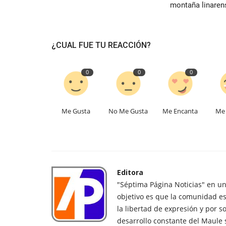
montaña linaren
¿CUAL FUE TU REACCIÓN?
0
0
0
Me Gusta
No Me Gusta
Me Encanta
Me 
Editora
"Séptima Página Noticias" en u
objetivo es que la comunidad es
la libertad de expresión y por s
desarrollo constante del Maule 