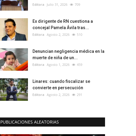
Editora
Julio 31, 2026
709
Ex dirigente de RN cuestiona a
concejal Pamela Ávila tras...
Editora
Agosto 2, 2026
510
Denuncian negligencia médica en la
muerte de niña de un...
Editora
Agosto 1, 2026
459
Linares: cuando fiscalizar se
convierte en persecución
Editora
Agosto 2, 2026
291
PUBLICACIONES ALEATORIAS