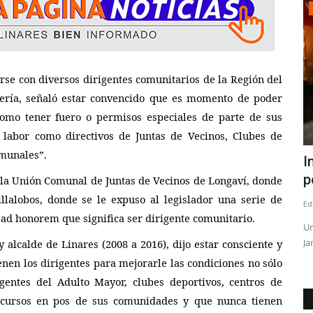
Crónica
rigentes comunitarios de la Regi
ón del
tería, señaló estar convencido que es momento de poder
como tener fuero o permisos especiales de parte de sus
labor como directivos de Juntas de Vecinos, Clubes de
omunales”.
adas
Carrera de Obstetricia participa en
I
inicio regional de...
p
n la Unión Comunal de Juntas de Vecinos de Longaví, donde
llalobos, donde se le expuso al legislador una serie de
Editora
Agosto 4, 2026
147
Ed
 ad honorem que significa ser dirigente comunitario.
cibir
Estudiantes de Obstetricia y Puericultura, certificadas como
Un
monitoras de lactancia...
Ja
 alcalde de Linares (2008 a 2016), dijo estar consciente y
enen los dirigentes para mejorarle las condiciones no sólo
gentes del Adulto Mayor, clubes deportivos, centros de
recursos en pos de sus comunidades y que nunca tienen