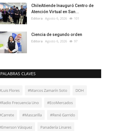
ChileAtiende Inauguró Centro de
Atención Virtual en San...
Editora
Agosto 6, 2026
101
Ciencia de segundo orden
Editora
Agosto 6, 2026
97
PALABRAS CLAVES
#Luis Flores
#Marcos Zamarín Soto
DOH
#Radio Frecuencia Uno
#EcoMercados
#Carrete
#Mascarilla
#René Garrido
#Emerson Vásquez
Panadería Linares