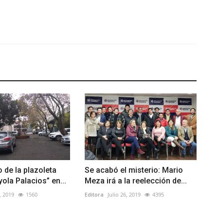
 de la plazoleta
Se acabó el misterio: Mario
ola Palacios” en...
Meza irá a la reelección de...
, 2019
1560
Editora
Julio 26, 2019
4395