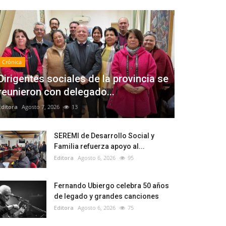
Crónica
Dirigentes sociales de la provincia se
reunieron con delegado...
Editora
Agosto 7, 2026
13
SEREMI de Desarrollo Social y
Familia refuerza apoyo al...
Editora
Agosto 6, 2026
95
Fernando Ubiergo celebra 50 años
de legado y grandes canciones
Editora
Agosto 6, 2026
75