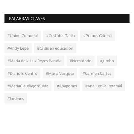
PALABRAS CLAVES
#Unión Comunal
#Cristóbal Tapia
#Primos Grimalt
#Andy Lepe
#Crisis en educación
#María de la Luz Reyes Parada
#Nemátodo
#Jumbo
#Diario El Centro
#María Vásquez
#Carmen Cartes
#MaríaClaudiaJorquera
#Apagones
#Ana Cecilia Retamal
#Jardines