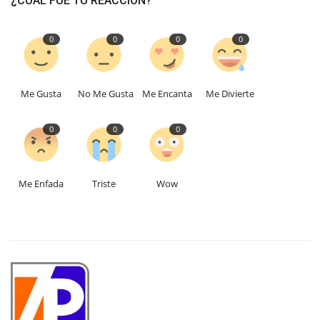
¿CUAL FUE TU REACCIÓN?
0
0
0
0
Me Gusta
No Me Gusta
Me Encanta
Me Divierte
0
0
0
Me Enfada
Triste
Wow