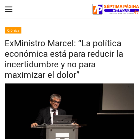
Crónica
ExMinistro Marcel: “La política
Inicio
económica está para reducir la
Crónica
incertidumbre y no para
maximizar el dolor”
Policial
Tribunales
Deporte
Política
Espectáculos