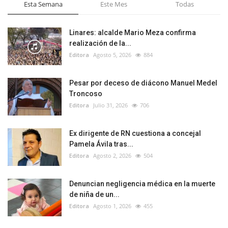
Esta Semana
Este Mes
Todas
Linares: alcalde Mario Meza confirma
realización de la...
Editora
Agosto 5, 2026
884
Pesar por deceso de diácono Manuel Medel
Troncoso
Editora
Julio 31, 2026
706
Ex dirigente de RN cuestiona a concejal
Pamela Ávila tras...
Editora
Agosto 2, 2026
504
Denuncian negligencia médica en la muerte
de niña de un...
Editora
Agosto 1, 2026
455