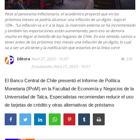
Pese al panorama inflacionario, el académico proyectó que en los
próximos meses se podría alcanzar una inflación de un digito –bajo el
10%-. “La inflación va a ir a la baja, la inversión externa se ha incrementado
y también las exportaciones están aumentando, pero eso se demora
mucho en llegar al bolsillo de los hogares de Chile. En ese sentido, vamos a
tener antes de los próximos tres meses una inflación de un digito, lo cual
va a ser un aliciente y la notificación que estamos en la línea corre
Editora
Abril 27, 2023 - 16:47
230
Actualizado: Abril 27, 2023 - 16:57
El Banco Central de Chile presentó el Informe de Política
Monetaria (IPoM) en la Facultad de Economía y Negocios de la
Universidad de Talca. Especialistas recomiendan reducir el uso
de tarjetas de crédito y otras alternativas de préstamo