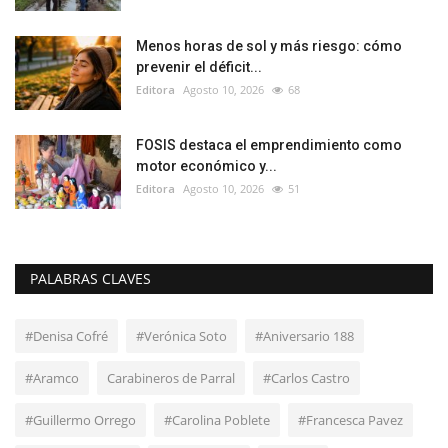
Menos horas de sol y más riesgo: cómo
prevenir el déficit...
Editora
Agosto 10, 2026
68
FOSIS destaca el emprendimiento como
motor económico y...
Editora
Agosto 10, 2026
51
PALABRAS CLAVES
#Denisa Cofré
#Verónica Soto
#Aniversario 188
#Aramco
Carabineros de Parral
#Carlos Castro
#Guillermo Orrego
#Carolina Poblete
#Francesca Pavez