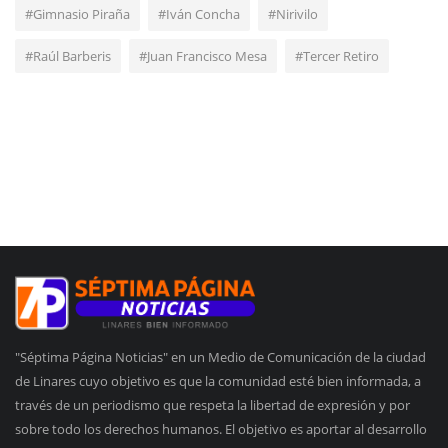
#Gimnasio Piraña
#Iván Concha
#Nirivilo
#Raúl Barberis
#Juan Francisco Mesa
#Tercer Retiro
"Séptima Página Noticias" en un Medio de Comunicación de la ciudad
de Linares cuyo objetivo es que la comunidad esté bien informada, a
través de un periodismo que respeta la libertad de expresión y por
sobre todo los derechos humanos. El objetivo es aportar al desarrollo