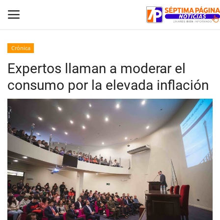
Crónica
Expertos llaman a moderar el
Inicio
consumo por la elevada inflación
Crónica
Policial
Tribunales
Deporte
Política
Espectáculos