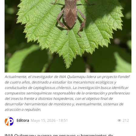
Actualmente, el investigador de INIA Quilamapu lidera un proyecto Fondef
de cuatro años, destinado a estudiar los mecanismos ecológicos y
conductuales de Leptoglossus chilensis. La investigación busca identificar
compuestos semioquímicos responsables de la orientación y preferencias
del insecto frente a distintos hospederos, con el objetivo final de
desarrollar herramientas de monitoreo y, eventualmente, sistemas de
atracción o repulsión.
Editora
Mayo 15, 2026 - 18:51
212
INIA Quilamapu avanza en ensayos y herramientas de