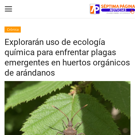
Crónica
Explorarán uso de ecología
Inicio
química para enfrentar plagas
Crónica
emergentes en huertos orgánicos
de arándanos
Policial
Tribunales
Deporte
Política
Espectáculos