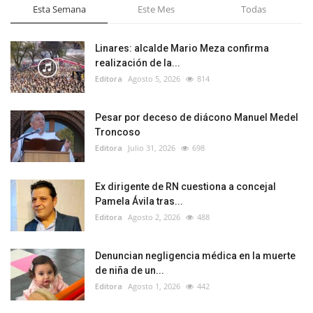
Esta Semana
Este Mes
Todas
Linares: alcalde Mario Meza confirma
realización de la...
Editora
Agosto 5, 2026
814
Pesar por deceso de diácono Manuel Medel
Troncoso
Editora
Julio 31, 2026
698
Ex dirigente de RN cuestiona a concejal
Pamela Ávila tras...
Editora
Agosto 2, 2026
488
Denuncian negligencia médica en la muerte
de niña de un...
Editora
Agosto 1, 2026
442