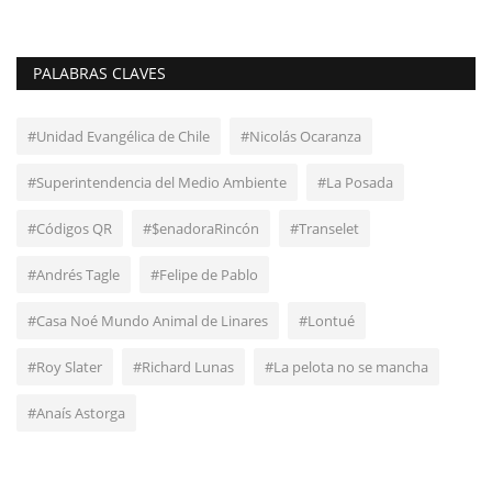
PALABRAS CLAVES
#Unidad Evangélica de Chile
#Nicolás Ocaranza
#Superintendencia del Medio Ambiente
#La Posada
#Códigos QR
#$enadoraRincón
#Transelet
#Andrés Tagle
#Felipe de Pablo
#Casa Noé Mundo Animal de Linares
#Lontué
#Roy Slater
#Richard Lunas
#La pelota no se mancha
#Anaís Astorga