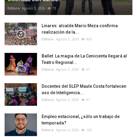
Editora
Agosto 5, 2026
73
Linares: alcalde Mario Meza confirma
realización de la...
Editora
Agosto 5, 2026
805
Ballet: La magia de La Cenicienta llegará al
Teatro Regional...
Editora
Agosto 5, 2026
67
Docentes del SLEP Maule Costa fortalecen
uso de Inteligencia...
Editora
Agosto 5, 2026
61
Empleo estacional, ¿sólo un trabajo de
temporada?
Editora
Agosto 4, 2026
100