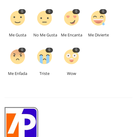
0
0
0
0
Me Gusta
No Me Gusta
Me Encanta
Me Divierte
0
0
0
Me Enfada
Triste
Wow