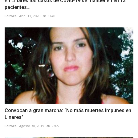
En Linares los casos de Covid-19 se mantienen en 13
pacientes...
Editora
Abril 11, 2020
1140
Convocan a gran marcha: “No más muertes impunes en
Linares”
Editora
Agosto 30, 2019
2365