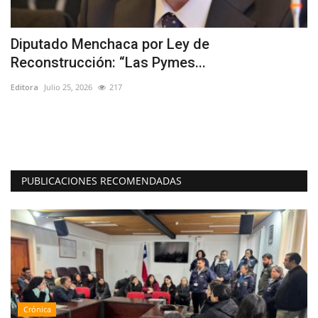
a
Diputado Menchaca por Ley de
I
Reconstrucción: “Las Pymes...
p
Editora
Julio 25, 2026
217
Ed
e
Un
Yu
PUBLICACIONES RECOMENDADAS
Crónica