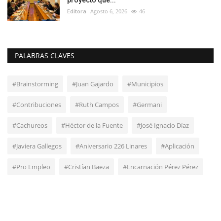
proyecto que...
Editora
Agosto 6, 2026
46
PALABRAS CLAVES
#Brainstorming
#Juan Gajardo
#Municipios
#Contribuciones
#Ruth Campos
#Germani
#Cachureos
#Héctor de la Fuente
#José Ignacio Díaz
#Javiera Gallegos
#Aniversario 226 Linares
#Aplicación
#Pro Empleo
#Cristían Baeza
#Encarnación Pérez Pérez