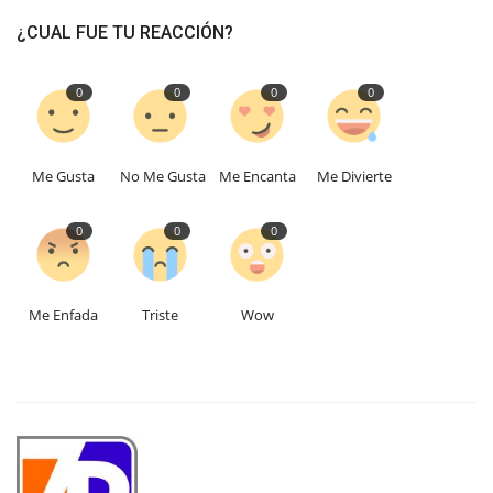
¿CUAL FUE TU REACCIÓN?
0
0
0
0
Me Gusta
No Me Gusta
Me Encanta
Me Divierte
0
0
0
Me Enfada
Triste
Wow