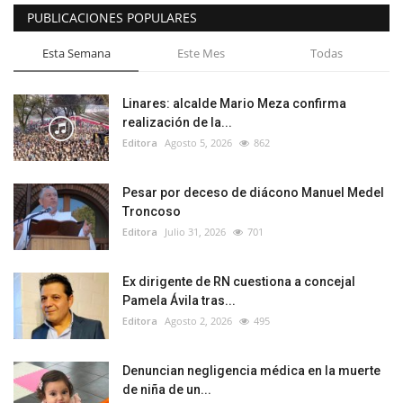
PUBLICACIONES POPULARES
Esta Semana
Este Mes
Todas
Linares: alcalde Mario Meza confirma
realización de la...
Editora
Agosto 5, 2026
862
Pesar por deceso de diácono Manuel Medel
Troncoso
Editora
Julio 31, 2026
701
Ex dirigente de RN cuestiona a concejal
Pamela Ávila tras...
Editora
Agosto 2, 2026
495
Denuncian negligencia médica en la muerte
de niña de un...