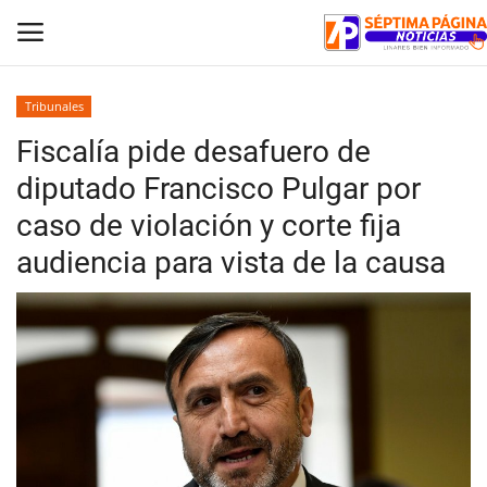
Tribunales
Fiscalía pide desafuero de
Inicio
diputado Francisco Pulgar por
Crónica
caso de violación y corte fija
audiencia para vista de la causa
Policial
Tribunales
Deporte
Política
Espectáculos