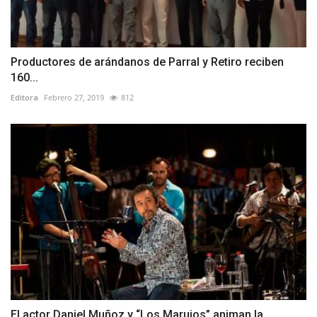
Productores de arándanos de Parral y Retiro reciben
160...
Editora
Febrero 27, 2019
812
El actor Daniel Muñoz y “Los Marujos” animan la