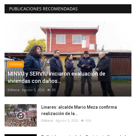
PUBLICACIONES RECOMENDADAS
Crónica
MINVU y SERVIU iniciaron evaluación de
viviendas con daños...
Editora
Agosto 5, 2026
82
Linares: alcalde Mario Meza confirma
realización de la...
Editora
Agosto 5, 2026
824