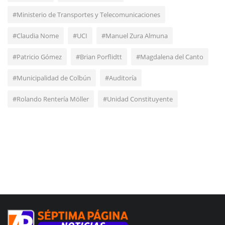
#Ministerio de Transportes y Telecomunicaciones
#Claudia Nome
#UCI
#Manuel Zura Almuna
#Patricio Gómez
#Brian Porflidtt
#Magdalena del Canto
#Municipalidad de Colbún
#Auditoría
#Rolando Rentería Möller
#Unidad Constituyente