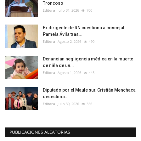
Troncoso
Editora
Julio 31, 2026
700
Ex dirigente de RN cuestiona a concejal
Pamela Ávila tras...
Editora
Agosto 2, 2026
490
Denuncian negligencia médica en la muerte
de niña de un...
Editora
Agosto 1, 2026
445
Diputado por el Maule sur, Cristián Menchaca
desestima...
Editora
Julio 30, 2026
356
PUBLICACIONES ALEATORIAS