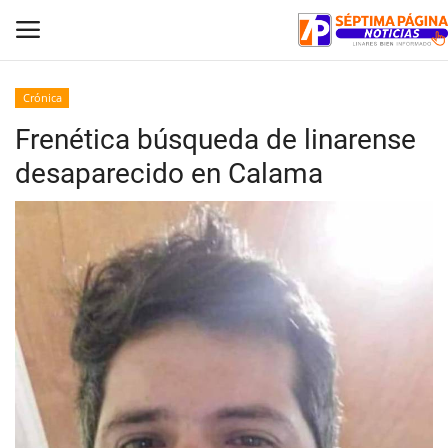
Crónica
Frenética búsqueda de linarense
Inicio
desaparecido en Calama
Crónica
Policial
Tribunales
Deporte
Política
Espectáculos