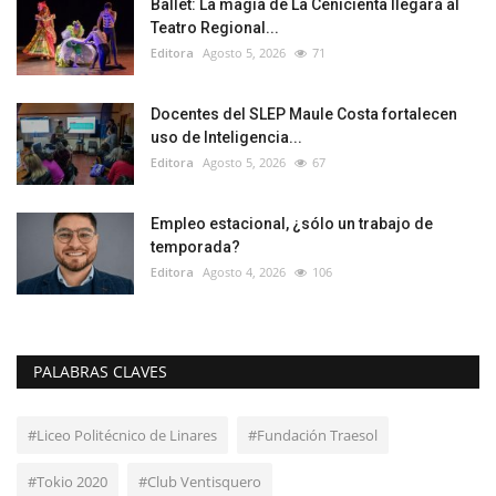
Ballet: La magia de La Cenicienta llegará al
Teatro Regional...
Editora
Agosto 5, 2026
71
Docentes del SLEP Maule Costa fortalecen
uso de Inteligencia...
Editora
Agosto 5, 2026
67
Empleo estacional, ¿sólo un trabajo de
temporada?
Editora
Agosto 4, 2026
106
PALABRAS CLAVES
#Liceo Politécnico de Linares
#Fundación Traesol
#Tokio 2020
#Club Ventisquero