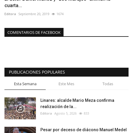
cuarta...
Editora
Septiembre 20, 2019
1674
COMENTARIOS DE FACEBOOK
PUBLICACIONES POPULARES
Esta Semana
Este Mes
Todas
Linares: alcalde Mario Meza confirma
realización de la...
Editora
Agosto 5, 2026
833
Pesar por deceso de diácono Manuel Medel