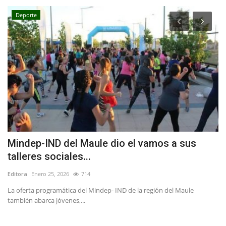
Deporte
Mindep-IND del Maule dio el vamos a sus
(
talleres sociales...
i
Editora
Enero 25, 2026
714
Ed
ca
La oferta programática del Mindep- IND de la región del Maule
Lo
también abarca jóvenes,...