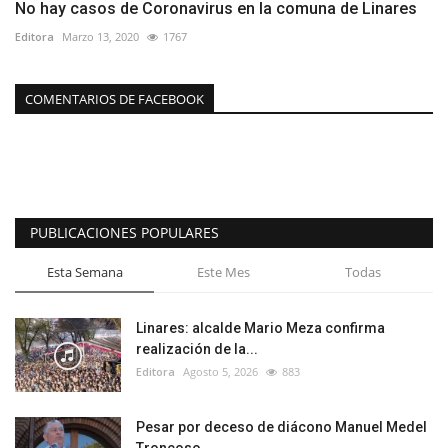
No hay casos de Coronavirus en la comuna de Linares
Editora
Marzo 13, 2020
1767
COMENTARIOS DE FACEBOOK
PUBLICACIONES POPULARES
Esta Semana
Este Mes
Todas
Linares: alcalde Mario Meza confirma
realización de la...
Editora
Agosto 5, 2026
883
Pesar por deceso de diácono Manuel Medel