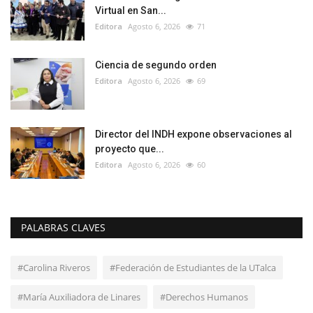
Virtual en San...
Editora
Agosto 6, 2026
71
Ciencia de segundo orden
Editora
Agosto 6, 2026
69
Director del INDH expone observaciones al
proyecto que...
Editora
Agosto 6, 2026
60
PALABRAS CLAVES
#Carolina Riveros
#Federación de Estudiantes de la UTalca
#María Auxiliadora de Linares
#Derechos Humanos