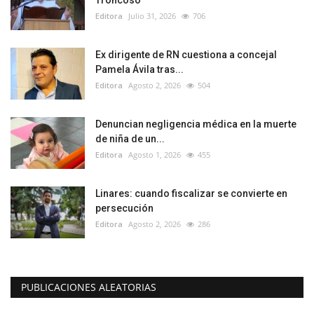
Troncoso
Editora
Julio 31, 2026
706
Ex dirigente de RN cuestiona a concejal
Pamela Ávila tras...
Editora
Agosto 2, 2026
504
Denuncian negligencia médica en la muerte
de niña de un...
Editora
Agosto 1, 2026
455
Linares: cuando fiscalizar se convierte en
persecución
Editora
Agosto 2, 2026
286
PUBLICACIONES ALEATORIAS