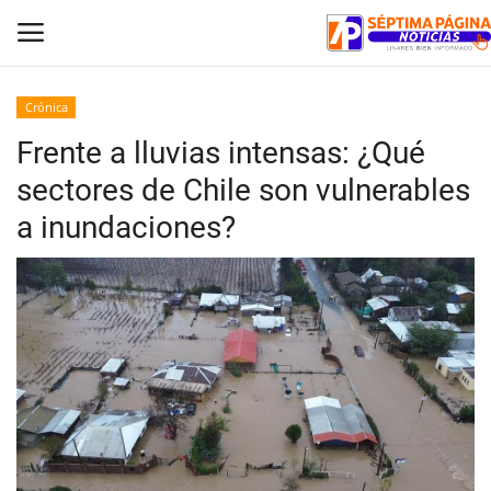
Crónica
Frente a lluvias intensas: ¿Qué
Inicio
sectores de Chile son vulnerables
Crónica
a inundaciones?
Policial
Tribunales
Deporte
Política
Espectáculos