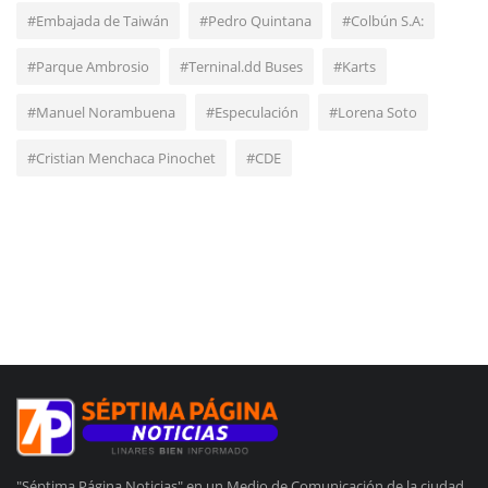
#Embajada de Taiwán
#Pedro Quintana
#Colbún S.A:
#Parque Ambrosio
#Terninal.dd Buses
#Karts
#Manuel Norambuena
#Especulación
#Lorena Soto
#Cristian Menchaca Pinochet
#CDE
"Séptima Página Noticias" en un Medio de Comunicación de la ciudad