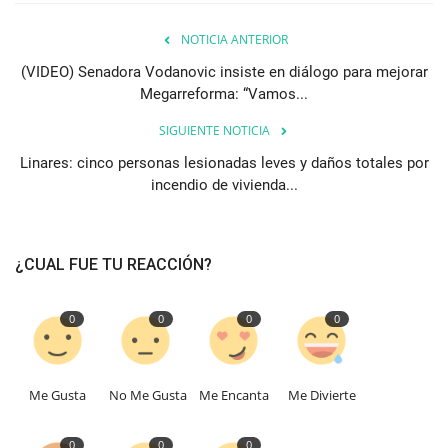
NOTICIA ANTERIOR
(VIDEO) Senadora Vodanovic insiste en diálogo para mejorar
Megarreforma: “Vamos...
SIGUIENTE NOTICIA
Linares: cinco personas lesionadas leves y daños totales por
incendio de vivienda...
¿CUAL FUE TU REACCIÓN?
0
0
0
0
Me Gusta
No Me Gusta
Me Encanta
Me Divierte
0
0
0