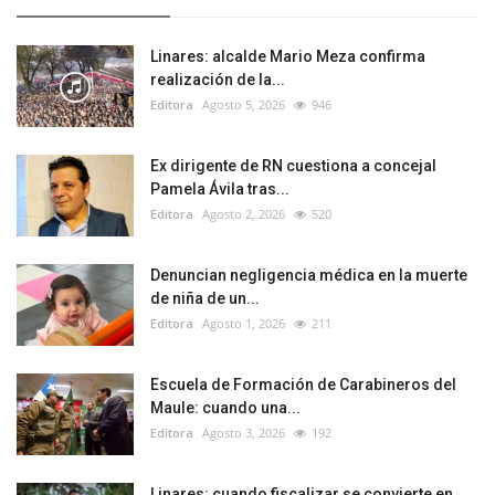
Linares: alcalde Mario Meza confirma
realización de la...
Editora
Agosto 5, 2026
946
Ex dirigente de RN cuestiona a concejal
Pamela Ávila tras...
Editora
Agosto 2, 2026
520
Denuncian negligencia médica en la muerte
de niña de un...
Editora
Agosto 1, 2026
211
Escuela de Formación de Carabineros del
Maule: cuando una...
Editora
Agosto 3, 2026
192
Linares: cuando fiscalizar se convierte en