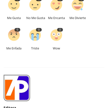
Me Gusta
No Me Gusta
Me Encanta
Me Divierte
0
0
0
Me Enfada
Triste
Wow
Editora