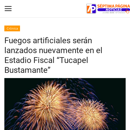
Crónica
Fuegos artificiales serán
Inicio
lanzados nuevamente en el
Crónica
Estadio Fiscal “Tucapel
Bustamante”
Policial
Tribunales
Deporte
Política
Espectáculos