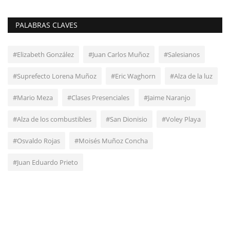
PALABRAS CLAVES
#Elizabeth González
#Juan Carlos Muñoz
#Salesianos
#Suprefecto Lorena Muñoz
#Eric Waghorn
#Alza de la luz
#Mario Meza
#Clases Presenciales
#Jaime Naranjo
#Alza de los combustibles
#San Dionisio
#Voley Playa
#Osvaldo Rojas
#Moisés Muñoz Concha
#Juan Eduardo Prieto