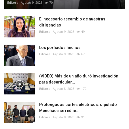
Editora
Agosto 9, 2026
70
El necesario recambio de nuestras
dirigencias
Editora
Agosto 9, 2026
49
Los porfiados hechos
Editora
Agosto 9, 2026
67
(VIDEO) Más de un año duró investigación
para desarticular...
Editora
Agosto 8, 2026
172
Prolongados cortes eléctricos: diputado
Menchaca se reúne...
Editora
Agosto 8, 2026
91