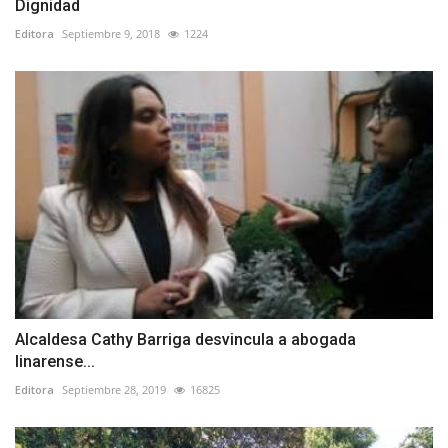
Dignidad
Editora
Septiembre 9, 2018
1224
Alcaldesa Cathy Barriga desvincula a abogada
linarense...
Editora
Septiembre 28, 2019
16825