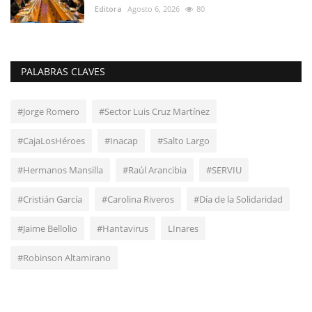
Editora
Agosto 6, 2026
80
PALABRAS CLAVES
#Jorge Romero
#Sector Luis Cruz Martínez
#CajaLosHéroes
#Inacap
#Salto Largo
#Hermanos Mansilla
#Raúl Arancibia
#SERVIU
#Cristián García
#Carolina Riveros
#Día de la Solidaridad
#Jaime Bellolio
#Hantavirus
LInares
#Robinson Altamirano