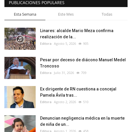
PUBLICACIONES POPULARES
Esta Semana
Este Mes
Todas
Linares: alcalde Mario Meza confirma
realización de la...
Editora
Agosto 5, 2026
905
Pesar por deceso de diácono Manuel Medel
Troncoso
Editora
Julio 31, 2026
709
Ex dirigente de RN cuestiona a concejal
Pamela Ávila tras...
Editora
Agosto 2, 2026
510
Denuncian negligencia médica en la muerte
de niña de un...
Editora
Agosto 1, 2026
458