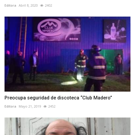
Editora
Abril 8, 2020
2402
Preocupa seguridad de discoteca “Club Madero”
Editora
Mayo 21, 2019
2452