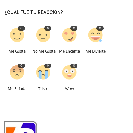
¿CUAL FUE TU REACCIÓN?
0
0
0
0
Me Gusta
No Me Gusta
Me Encanta
Me Divierte
0
0
0
Me Enfada
Triste
Wow