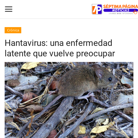
Crónica
Hantavirus: una enfermedad
Inicio
latente que vuelve preocupar
Crónica
Policial
Tribunales
Deporte
Política
Espectáculos