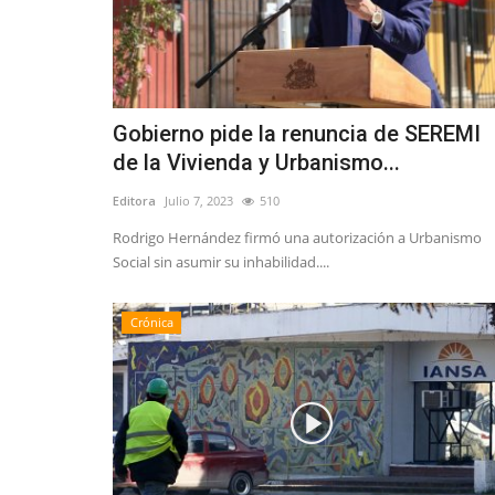
Tribunales
Gobierno pide la renuncia de SEREMI
de la Vivienda y Urbanismo...
Editora
Julio 7, 2023
510
Rodrigo Hernández firmó una autorización a Urbanismo
Corte de Apelaciones de Talca f
Social sin asumir su inhabilidad....
audiencia para escuchar...
Editora
Julio 8, 2026
231
Crónica
Comienza el proceso para reemplazar al fiscal reg
Contardo