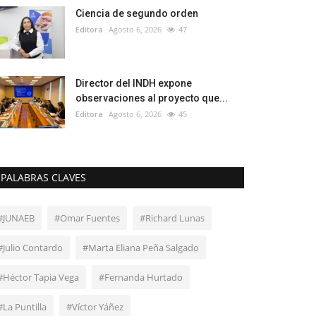
Ciencia de segundo orden
Editora
Agosto 6, 2026
47
Director del INDH expone
observaciones al proyecto que...
Editora
Agosto 6, 2026
45
PALABRAS CLAVES
#JUNAEB
#Omar Fuentes
#Richard Lunas
#Julio Contardo
#Marta Eliana Peña Salgado
#Héctor Tapia Vega
#Fernanda Hurtado
#La Puntilla
#Víctor Yáñez