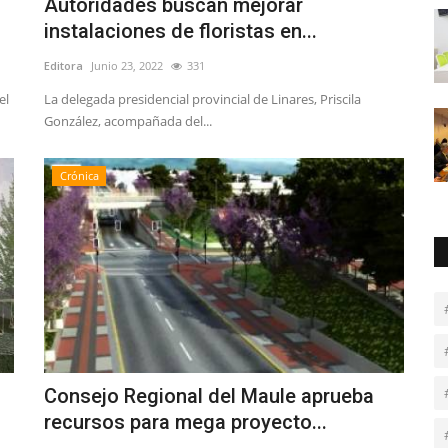
Autoridades buscan mejorar
instalaciones de floristas en...
Editora
Junio 23, 2022
331
el
La delegada presidencial provincial de Linares, Priscila
González, acompañada del...
Crónica
Consejo Regional del Maule aprueba
recursos para mega proyecto...