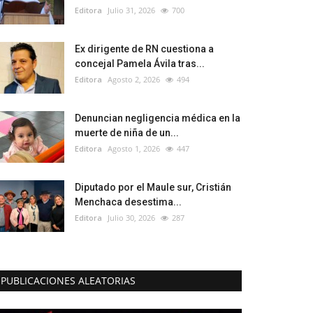
Editora
Julio 31, 2026
700
Ex dirigente de RN cuestiona a
concejal Pamela Ávila tras...
Editora
Agosto 2, 2026
494
Denuncian negligencia médica en la
muerte de niña de un...
Editora
Agosto 1, 2026
447
Diputado por el Maule sur, Cristián
Menchaca desestima...
Editora
Julio 30, 2026
287
PUBLICACIONES ALEATORIAS