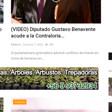
o
(VIDEO) Diputado Gustavo Benavente
acude a la Contraloría...
Editora
Octubre 7, 2025
340
El parlamentario gremialista advirtió conflicto de interés en
toma de terrenos en...
Crónica