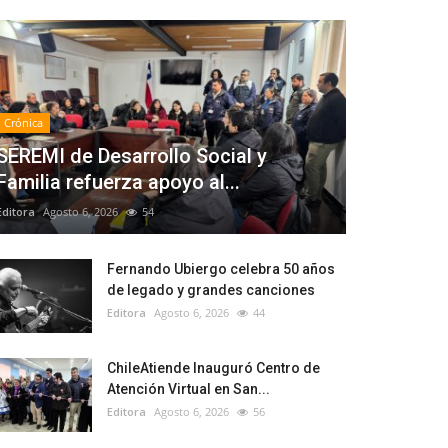
Crónica
SEREMI de Desarrollo Social y
Familia refuerza apoyo al...
Editora
Agosto 6, 2026
54
Fernando Ubiergo celebra 50 años
de legado y grandes canciones
Editora
Agosto 6, 2026
44
ChileAtiende Inauguró Centro de
Atención Virtual en San...
Editora
Agosto 6, 2026
56