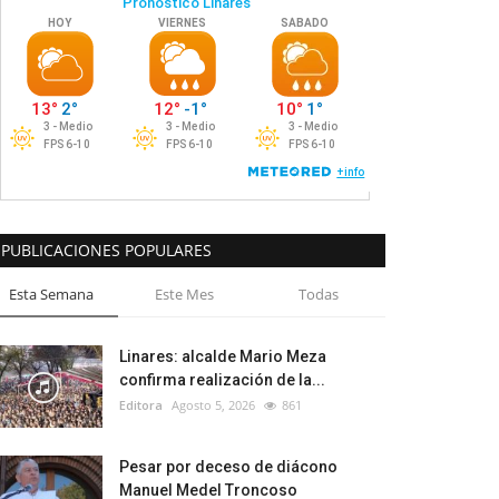
PUBLICACIONES POPULARES
Esta Semana
Este Mes
Todas
Linares: alcalde Mario Meza
confirma realización de la...
Editora
Agosto 5, 2026
861
Pesar por deceso de diácono
Manuel Medel Troncoso