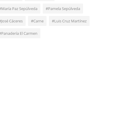
#María Paz Sepúlveda
#Pamela Sepúlveda
#José Cáceres
#Carne
#Luis Cruz Martínez
#Panadería El Carmen