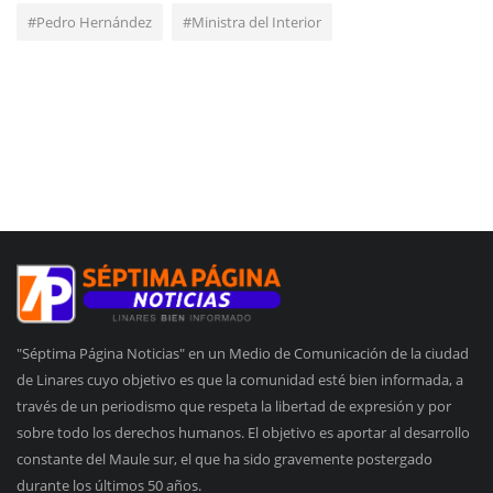
#Pedro Hernández
#Ministra del Interior
"Séptima Página Noticias" en un Medio de Comunicación de la ciudad
de Linares cuyo objetivo es que la comunidad esté bien informada, a
través de un periodismo que respeta la libertad de expresión y por
sobre todo los derechos humanos. El objetivo es aportar al desarrollo
constante del Maule sur, el que ha sido gravemente postergado
durante los últimos 50 años.