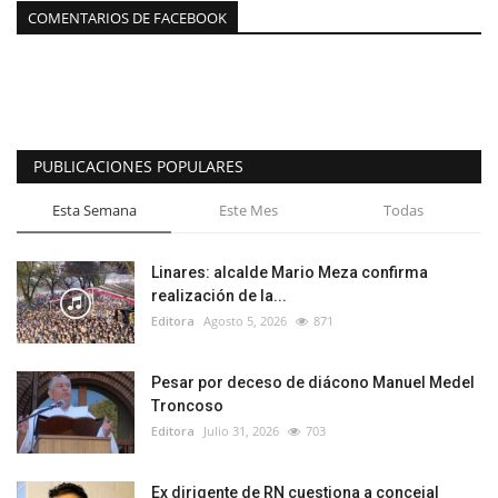
COMENTARIOS DE FACEBOOK
PUBLICACIONES POPULARES
Esta Semana
Este Mes
Todas
Linares: alcalde Mario Meza confirma
realización de la...
Editora
Agosto 5, 2026
871
Pesar por deceso de diácono Manuel Medel
Troncoso
Editora
Julio 31, 2026
703
Ex dirigente de RN cuestiona a concejal