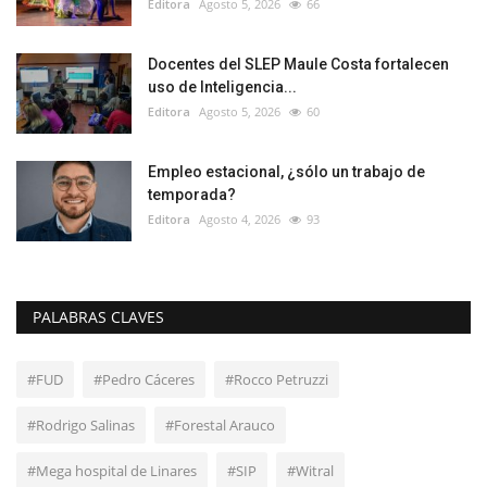
Editora
Agosto 5, 2026
66
Docentes del SLEP Maule Costa fortalecen
uso de Inteligencia...
Editora
Agosto 5, 2026
60
Empleo estacional, ¿sólo un trabajo de
temporada?
Editora
Agosto 4, 2026
93
PALABRAS CLAVES
#FUD
#Pedro Cáceres
#Rocco Petruzzi
#Rodrigo Salinas
#Forestal Arauco
#Mega hospital de Linares
#SIP
#Witral