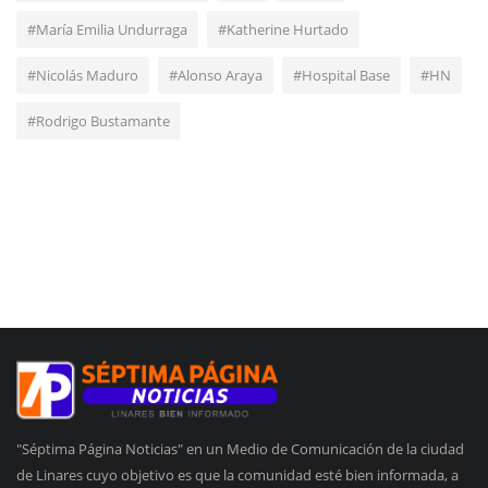
#María Emilia Undurraga
#Katherine Hurtado
#Nicolás Maduro
#Alonso Araya
#Hospital Base
#HN
#Rodrigo Bustamante
"Séptima Página Noticias" en un Medio de Comunicación de la ciudad
de Linares cuyo objetivo es que la comunidad esté bien informada, a