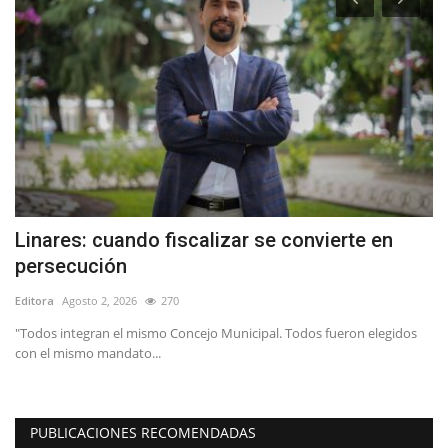
Linares: cuando fiscalizar se convierte en
V
persecución
p
Editora
Agosto 2, 2026
270
Ed
"Todos integran el mismo Concejo Municipal. Todos fueron elegidos
Lo
con el mismo mandato...
de
PUBLICACIONES RECOMENDADAS