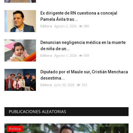
Ex dirigente de RN cuestiona a concejal
Pamela Ávila tras...
Editora
Agosto 2, 2026
486
Denuncian negligencia médica en la muerte
de niña de un...
Editora
Agosto 1, 2026
439
Diputado por el Maule sur, Cristián Menchaca
desestima...
Editora
Julio 30, 2026
353
PUBLICACIONES ALEATORIAS
Política