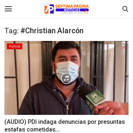
Tag:
#Christian Alarcón
Inicio
Policial
Crónica
Policial
Tribunales
Deporte
Política
(AUDIO) PDI indaga denuncias por presuntas
estafas cometidas...
Espectáculos