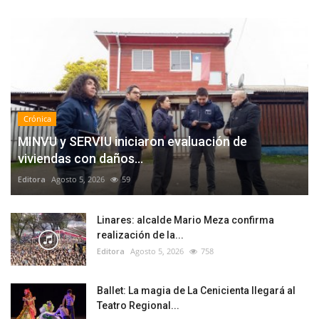
Crónica
MINVU y SERVIU iniciaron evaluación de
viviendas con daños...
Editora
Agosto 5, 2026
59
Linares: alcalde Mario Meza confirma
realización de la...
Editora
Agosto 5, 2026
758
Ballet: La magia de La Cenicienta llegará al
Teatro Regional...