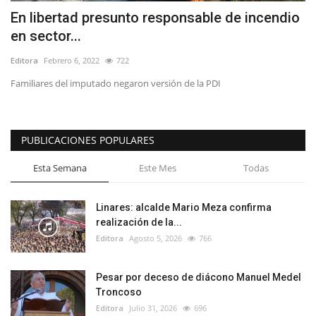
En libertad presunto responsable de incendio
en sector...
Editora
Febrero 6, 2022
722
Familiares del imputado negaron versión de la PDI
PUBLICACIONES POPULARES
Esta Semana
Este Mes
Todas
Linares: alcalde Mario Meza confirma
realización de la...
Editora
Agosto 5, 2026
766
Pesar por deceso de diácono Manuel Medel
Troncoso
Editora
Julio 31, 2026
696