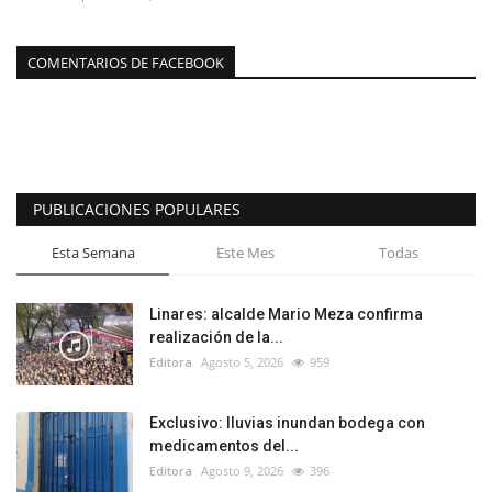
COMENTARIOS DE FACEBOOK
PUBLICACIONES POPULARES
Esta Semana
Este Mes
Todas
Linares: alcalde Mario Meza confirma
realización de la...
Editora
Agosto 5, 2026
959
Exclusivo: lluvias inundan bodega con
medicamentos del...
Editora
Agosto 9, 2026
396