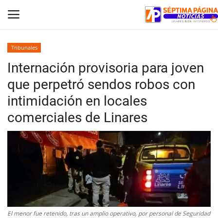
Tribunales
Internación provisoria para joven
Inicio
que perpetró sendos robos con
Crónica
intimidación en locales
comerciales de Linares
Policial
Tribunales
Deporte
Política
El menor fue retenido, tras un amplio operativo, por personal de Seguridad
Espectáculos