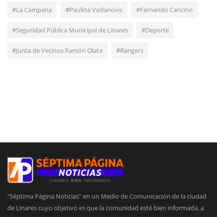
#La Campana
#Paulina Vodanovic
#Fernando Cancino
#Seguridad Pública Municipal de Linares
#Deporte
#Junta de Vecinos Ramón Olate
#Rangers
"Séptima Página Noticias" en un Medio de Comunicación de la ciudad
de Linares cuyo objetivo es que la comunidad esté bien informada, a