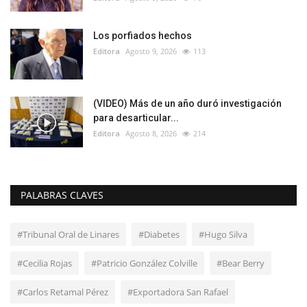
Los porfiados hechos
Editora
Agosto 9, 2026
113
(VIDEO) Más de un año duró investigación
para desarticular...
Editora
Agosto 8, 2026
214
PALABRAS CLAVES
#Tribunal Oral de Linares
#Diabetes
#Hugo Silva
#Cecilia Rojas
#Patricio González Colville
#Bear Berry
#Carlos Retamal Pérez
#Exportadora San Rafael