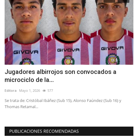
dos a
(VIDEO) Prisión preventiva para dos
imputados por crimen...
Editora
Mayo 18, 2026
543
 (Sub 16) y
Los hechos ocurrieron en abril del año pasado en la vía púb
PUBLICACIONES RECOMENDADAS