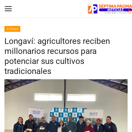
Crónica
Longaví: agricultores reciben
Inicio
millonarios recursos para
Crónica
potenciar sus cultivos
tradicionales
Policial
Tribunales
Deporte
Política
Espectáculos