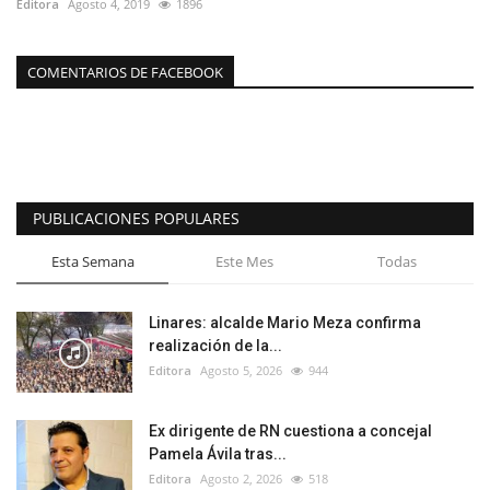
Editora
Agosto 4, 2019
1896
COMENTARIOS DE FACEBOOK
PUBLICACIONES POPULARES
Esta Semana
Este Mes
Todas
Linares: alcalde Mario Meza confirma
realización de la...
Editora
Agosto 5, 2026
944
Ex dirigente de RN cuestiona a concejal
Pamela Ávila tras...
Editora
Agosto 2, 2026
518