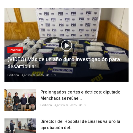
Policial
(VIDEO) Más de un año duró investigación para
desarticular...
Editora
Agosto 8, 2026
159
Prolongados cortes eléctricos: diputado
Menchaca se reúne...
Editora
Agosto 8, 2026
85
Director del Hospital de Linares valoró la
aprobación del...