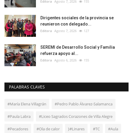
Editora
Agosto 7, 2026
155
Dirigentes sociales de la provincia se
reunieron con delegado...
Editora
Agosto 7, 2026
127
SEREMI de Desarrollo Social y Familia
refuerza apoyo al...
Editora
Agosto 6, 2026
155
PALABRAS CLAVES
#María Elena Villagrán
#Pedro Pablo Álvarez-Salamanca
#Paula Labra
#Liceo Sagrados Corazones de Villa Alegre
#Pecadores
#Ola de calor
}#Linares
#TC
#Aula