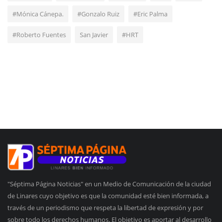
#Mónica Cánepa.
#Gonzalo Ruiz
#Eric Palma
#Roberto Fuentes
San Javier
#HRT
"Séptima Página Noticias" en un Medio de Comunicación de la ciudad
de Linares cuyo objetivo es que la comunidad esté bien informada, a
través de un periodismo que respeta la libertad de expresión y por
sobre todo los derechos humanos. El objetivo es aportar al desarrollo