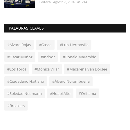
Editora
Agosto 8, 2026
214
PALABRAS CLAVES
#Álvaro Rojas
#Gasco
#Luis Hermosilla
#Oscar Muñoz
#Indoor
#Ronald Marambio
#Los Toros
#Mónica Villar
#Macarena Van Dorsee
#Ciudadano Haitiano
#Álvaro Norambuena
#Soledad Neumann
#Huapi Alto
#Oriflama
#Breakers