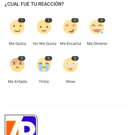
¿CUAL FUE TU REACCIÓN?
1
1
0
0
Me Gusta
No Me Gusta
Me Encanta
Me Divierte
0
0
0
Me Enfada
Triste
Wow