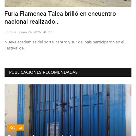
ta
Furia Flamenca Talca brilló en encuentro
T
nacional realizado...
r
Editora
Junio 24, 2026
273
Ed
Nueve academias del norte, centro y sur del país participaron en el
La
Festival de...
dé
PUBLICACIONES RECOMENDADAS
Crónica