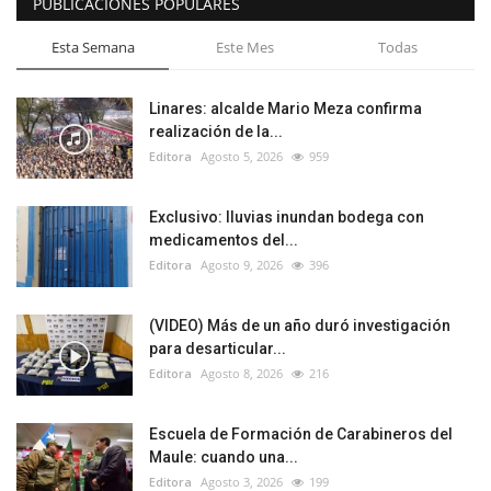
PUBLICACIONES POPULARES
Esta Semana
Este Mes
Todas
Linares: alcalde Mario Meza confirma
realización de la...
Editora
Agosto 5, 2026
959
Exclusivo: lluvias inundan bodega con
medicamentos del...
Editora
Agosto 9, 2026
396
(VIDEO) Más de un año duró investigación
para desarticular...
Editora
Agosto 8, 2026
216
Escuela de Formación de Carabineros del
Maule: cuando una...
Editora
Agosto 3, 2026
199