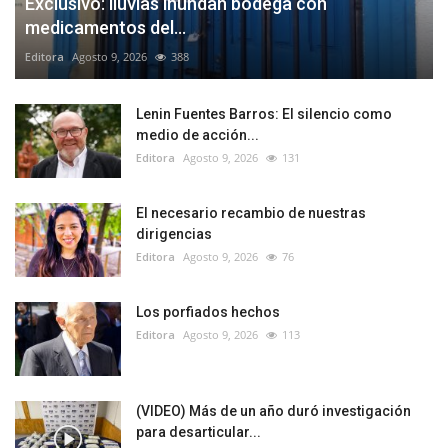
Exclusivo: lluvias inundan bodega con
medicamentos del...
Editora
Agosto 9, 2026
388
Lenin Fuentes Barros: El silencio como
medio de acción...
Editora
Agosto 9, 2026
131
El necesario recambio de nuestras
dirigencias
Editora
Agosto 9, 2026
76
Los porfiados hechos
Editora
Agosto 9, 2026
113
(VIDEO) Más de un año duró investigación
para desarticular...