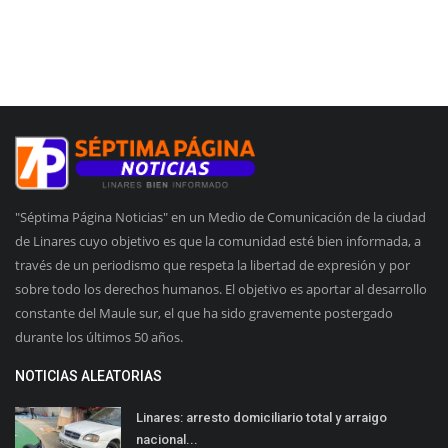
"Séptima Página Noticias" en un Medio de Comunicación de la ciudad
de Linares cuyo objetivo es que la comunidad esté bien informada, a
través de un periodismo que respeta la libertad de expresión y por
sobre todo los derechos humanos. El objetivo es aportar al desarrollo
constante del Maule sur, el que ha sido gravemente postergado
durante los últimos 50 años.
NOTICIAS ALEATORIAS
Linares: arresto domiciliario total y arraigo
nacional...