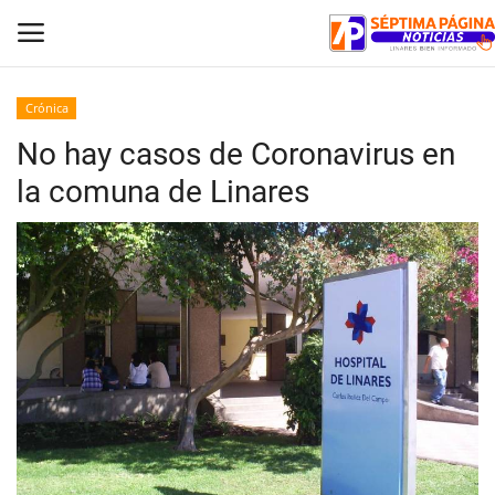
Crónica
No hay casos de Coronavirus en
Inicio
la comuna de Linares
Crónica
Policial
Tribunales
Deporte
Política
Espectáculos