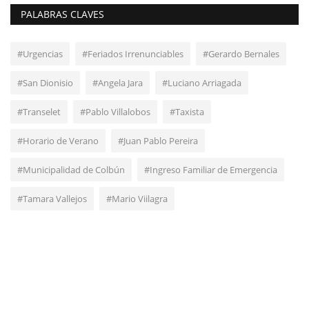
PALABRAS CLAVES
#Urgencias
#Feriados Irrenunciables
#Gerardo Bernales
#San Dionisio
#Angela Jara
#Luciano Arriagada
#Transelet
#Pablo Villalobos
#Taxista
#Horario de Verano
#Juan Pablo Pereira
#Municipalidad de Colbún
#Ingreso Familiar de Emergencia
#Tamara Vallejos
#Mario Viilagra