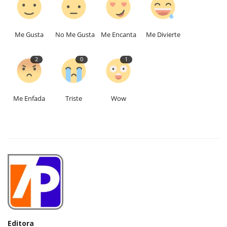
Me Gusta
No Me Gusta
Me Encanta
Me Divierte
2
0
1
Me Enfada
Triste
Wow
Editora