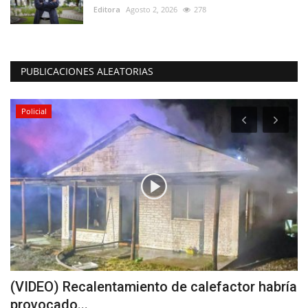
Editora
Agosto 2, 2026
278
PUBLICACIONES ALEATORIAS
Policial
(VIDEO) Recalentamiento de calefactor habría
U
provocado...
l