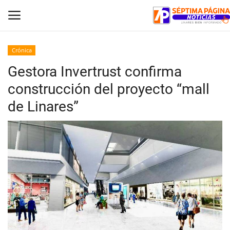
Crónica
Gestora Invertrust confirma
Inicio
construcción del proyecto “mall
Crónica
de Linares”
Policial
Tribunales
Deporte
Política
Espectáculos