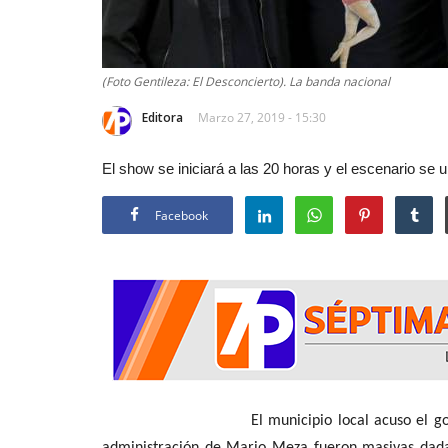
(Foto Gentileza: El Desconcierto). La banda nacional
Editora
Marzo 27, 2019 - 15:30
El show se iniciará a las 20 horas y el escenario se u
Facebook
El municipio local acuso el golpe en mate
administración de Mario Meza fueron masivas dada 