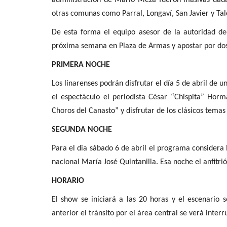
Política
otras comunas como Parral, Longaví, San Javier y Tal
De esta forma el equipo asesor de la autoridad de
próxima semana en Plaza de Armas y apostar por dos
PRIMERA NOCHE
Los linarenses podrán disfrutar el día 5 de abril de 
el espectáculo el periodista César “Chispita” Hor
Choros del Canasto” y disfrutar de los clásicos temas 
Ex dirigente de RN cuestiona a 
Pamela Ávila tras...
SEGUNDA NOCHE
Editora
Agosto 2, 2026
503
Para el dia sábado 6 de abril el programa considera 
nacional María José Quintanilla. Esa noche el anfitr
"Sin duda y es loable y función principal el deber
todo concejal la función...
HORARIO
El show se iniciará a las 20 horas y el escenario 
anterior el tránsito por el área central se verá inter