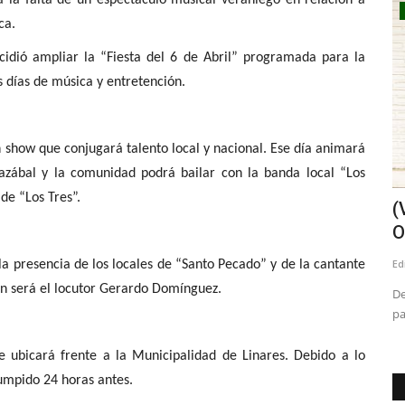
Policial
ca.
cidió ampliar la “Fiesta del 6 de Abril” programada para la
 días de música y entretención.
un show que conjugará talento local y nacional. Ese día animará
mazábal y la comunidad podrá bailar con la banda local “Los
de “Los Tres”.
concejal
(IMÁGENES SENSIBLES) Joven se
(
mantiene hospitalizado grave...
O
Editora
Julio 27, 2026
711
Ed
la presencia de los locales de “Santo Pecado” y de la cantante
ión será el locutor Gerardo Domínguez.
 por ley de
“Lamentamos profundamente los hechos acontecidos en las
De
inmediaciones de nuestro...
pa
se ubicará frente a la Municipalidad de Linares. Debido a lo
rumpido 24 horas antes.