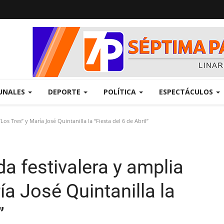
UNALES
DEPORTE
POLÍTICA
ESPECTÁCULOS
s Tres” y María José Quintanilla la “Fiesta del 6 de Abril”
a festivalera y amplia
ía José Quintanilla la
”