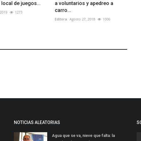
local de juegos...
a voluntarios y apedreo a
carro...
 2019
1273
Editora
Agosto 27, 2018
1006
NOTICIAS ALEATORIAS
S
Agua que se va, nieve que falta: la