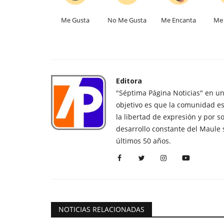
Me Gusta
No Me Gusta
Me Encanta
Me 
Editora
"Séptima Página Noticias" en u
objetivo es que la comunidad es
la libertad de expresión y por s
desarrollo constante del Maule 
últimos 50 años.
NOTICIAS RELACIONADAS