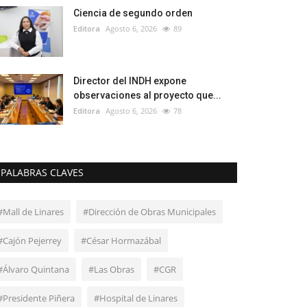
Ciencia de segundo orden
Editora
Agosto 6, 2026
89
Director del INDH expone
observaciones al proyecto que...
Editora
Agosto 6, 2026
78
PALABRAS CLAVES
#Mall de Linares
#Dirección de Obras Municipales
#Cajón Pejerrey
#César Hormazábal
#Álvaro Quintana
#Las Obras
#CGR
#Presidente Piñera
#Hospital de Linares