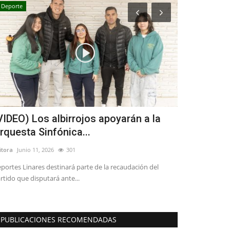
Deporte
Política
VIDEO) Los albirrojos apoyarán a la
Diputado M
rquesta Sinfónica...
Reconstruc
itora
Junio 11, 2026
301
Editora
Julio 25, 2
portes Linares destinará parte de la recaudación del
rtido que disputará ante...
PUBLICACIONES RECOMENDADAS