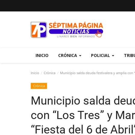
INICIO
CRÓNICA
POLICIAL
TRIB
Inicio
Crónica
Municipio salda deuda festivalera y amplia con “Lo
Crónica
Municipio salda deud
con “Los Tres” y Mar
“Fiesta del 6 de Abril