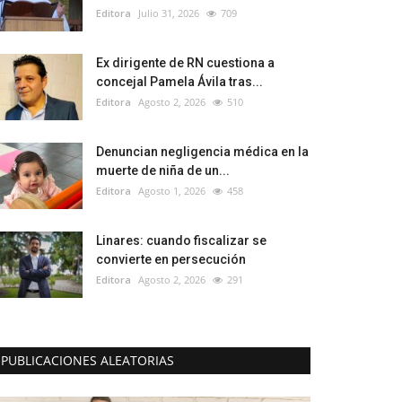
Editora
Julio 31, 2026
709
Ex dirigente de RN cuestiona a
concejal Pamela Ávila tras...
Editora
Agosto 2, 2026
510
Denuncian negligencia médica en la
muerte de niña de un...
Editora
Agosto 1, 2026
458
Linares: cuando fiscalizar se
convierte en persecución
Editora
Agosto 2, 2026
291
PUBLICACIONES ALEATORIAS