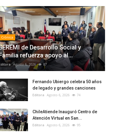
Crónica
SEREMI de Desarrollo Social y
Familia refuerza apoyo al...
Editora
Agosto 6, 2026
87
Fernando Ubiergo celebra 50 años
de legado y grandes canciones
Editora
Agosto 6, 2026
74
ChileAtiende Inauguró Centro de
Atención Virtual en San...
Editora
Agosto 6, 2026
95