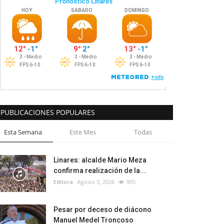
PUBLICACIONES POPULARES
Esta Semana
Este Mes
Todas
Linares: alcalde Mario Meza
confirma realización de la...
Editora
Agosto 5, 2026
905
Pesar por deceso de diácono
Manuel Medel Troncoso