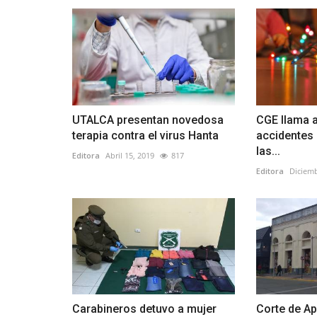
UTALCA presentan novedosa
CGE llama a
terapia contra el virus Hanta
accidentes 
las...
Editora
Abril 15, 2019
817
Editora
Diciemb
Carabineros detuvo a mujer
Corte de A