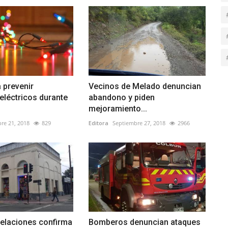
 prevenir
Vecinos de Melado denuncian
eléctricos durante
abandono y piden
mejoramiento...
re 21, 2018
829
Editora
Septiembre 27, 2018
2966
pelaciones confirma
Bomberos denuncian ataques