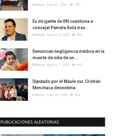
Editora
Julio 31, 2026
700
Ex dirigente de RN cuestiona a
concejal Pamela Ávila tras...
Editora
Agosto 2, 2026
490
Denuncian negligencia médica en la
muerte de niña de un...
Editora
Agosto 1, 2026
445
Diputado por el Maule sur, Cristián
Menchaca desestima...
Editora
Julio 30, 2026
356
PUBLICACIONES ALEATORIAS