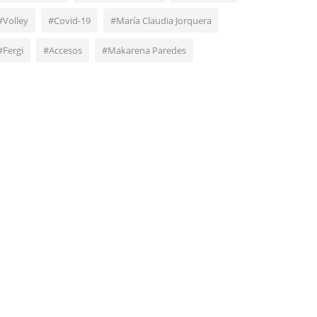
#Volley
#Covid-19
#María Claudia Jorquera
#Fergi
#Accesos
#Makarena Paredes