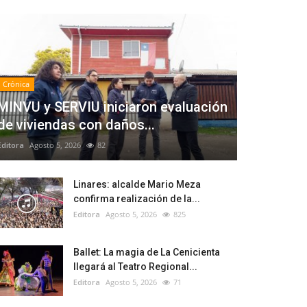
Crónica
MINVU y SERVIU iniciaron evaluación
de viviendas con daños...
Editora
Agosto 5, 2026
82
Linares: alcalde Mario Meza
confirma realización de la...
Editora
Agosto 5, 2026
825
Ballet: La magia de La Cenicienta
llegará al Teatro Regional...
Editora
Agosto 5, 2026
71