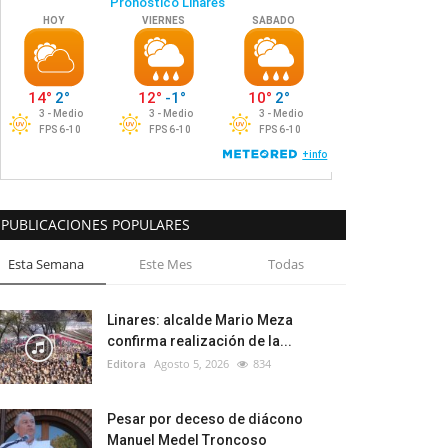
PUBLICACIONES POPULARES
Esta Semana
Este Mes
Todas
Linares: alcalde Mario Meza
confirma realización de la...
Editora
Agosto 5, 2026
834
Pesar por deceso de diácono
Manuel Medel Troncoso