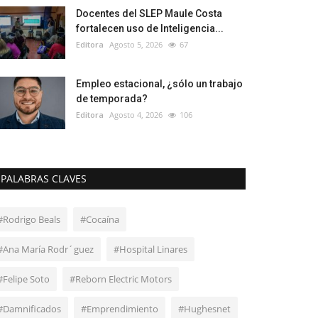
Docentes del SLEP Maule Costa
fortalecen uso de Inteligencia...
Editora
Agosto 5, 2026
67
Empleo estacional, ¿sólo un trabajo
de temporada?
Editora
Agosto 4, 2026
106
PALABRAS CLAVES
#Rodrigo Beals
#Cocaína
#Ana María Rodr´guez
#Hospital Linares
#Felipe Soto
#Reborn Electric Motors
#Damnificados
#Emprendimiento
#Hughesnet