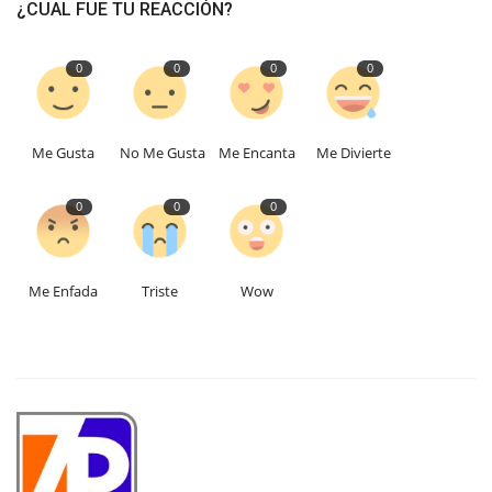
¿CUAL FUE TU REACCIÓN?
0
0
0
0
Me Gusta
No Me Gusta
Me Encanta
Me Divierte
0
0
0
Me Enfada
Triste
Wow