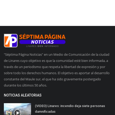
"Séptima Página Noticias" en un Medio de Comunicación de la ciudad
de Linares cuyo objetivo es que la comunidad esté bien informada, a
través de un periodismo que respeta la libertad de expresión y por
sobre todo los derechos humanos. El objetivo es aportar al desarrollo
constante del Maule sur, el que ha sido gravemente postergado
durante los últimos 50 años.
NOTICIAS ALEATORIAS
(VIDEO) Linares: incendio deja siete personas
damnificadas