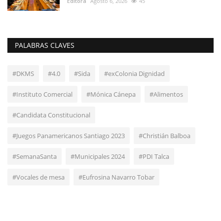
Editora
Agosto 6, 2026
45
PALABRAS CLAVES
#DKMS
#4.0
#Sida
#exColonia Dignidad
#Instituto Comercial
#Mónica Cánepa
#Alimentos
#Candidata Constitucional
#Juegos Panamericanos Santiago 2023
#Christián Balboa
#SemanaSanta
#Municipales 2024
#PDI Talca
#Vocales de mesa
#Eufrosina Navarro Tobar