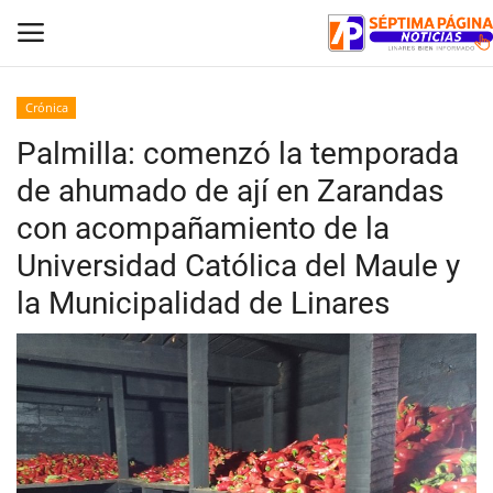
Crónica
Palmilla: comenzó la temporada
Inicio
de ahumado de ají en Zarandas
Crónica
con acompañamiento de la
Universidad Católica del Maule y
Policial
la Municipalidad de Linares
Tribunales
Deporte
Política
Espectáculos