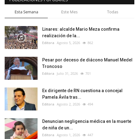
Esta Semana
Este Mes
Todas
Linares: alcalde Mario Meza confirma
realización de la...
Editora
Agosto 5, 2026
862
Pesar por deceso de diácono Manuel Medel
Troncoso
Editora
Julio 31, 2026
701
Ex dirigente de RN cuestiona a concejal
Pamela Ávila tras...
Editora
Agosto 2, 2026
494
Denuncian negligencia médica en la muerte
de niña de un...
Editora
Agosto 1, 2026
447