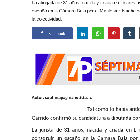
La abogada de 31 años, nacida y criada en Linares as
Política
escaño en la Cámara Baja por el Maule sur. Nuche de
la colectividad.
Facebook
Robo de medidores: Diputados 
solicitan datos nacionales...
Editora
Julio 31, 2026
136
Autor: septimapaginanoticias.cl
El fenómeno delictual será abordado en una ses
Tal como lo había anti
en la Comisión de Seguridad...
Garrido confirmó su candidatura a diputada po
La jurista de 31 años, nacida y criada en Li
conseguir un escaño en la Cámara Baja por 