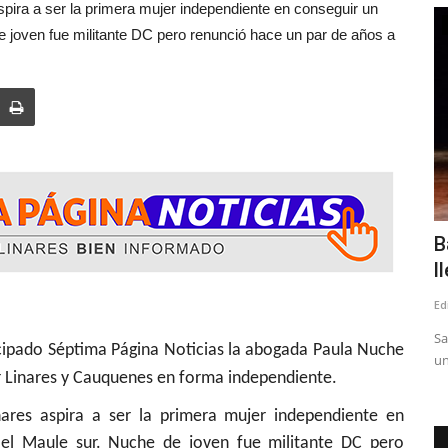
pira a ser la primera mujer independiente en conseguir un
Policial
 joven fue militante DC pero renunció hace un par de años a
del PNL
(VIDEO) Más de un año duró
B
investigación para desarticular...
l
Editora
Agosto 8, 2026
170
Ed
ión especial
10 personas son detenidas en operativos realizados en Talca
Sa
cipado Séptima Página Noticias la abogada Paula Nuche
y Curicó
un
r Linares y Cauquenes en forma independiente.
nares aspira a ser la primera mujer independiente en
el Maule sur. Nuche de joven fue militante DC pero