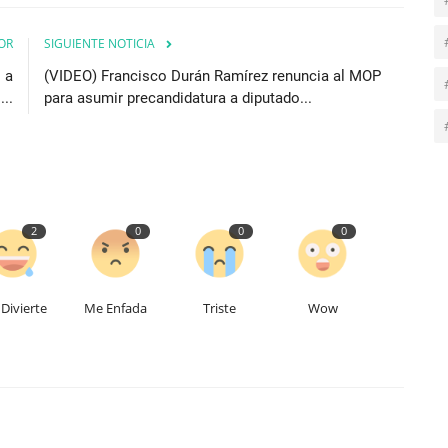
OR
SIGUIENTE NOTICIA
 a
(VIDEO) Francisco Durán Ramírez renuncia al MOP
..
para asumir precandidatura a diputado...
2
0
0
0
Divierte
Me Enfada
Triste
Wow