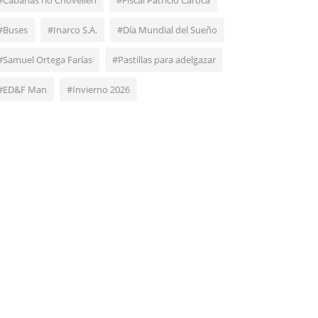
#Cabañas rio Chovellén
#Fiscal Patricio Caroca
#Buses
#Inarco S.A.
#Día Mundial del Sueño
#Samuel Ortega Farías
#Pastillas para adelgazar
#ED&F Man
#Invierno 2026