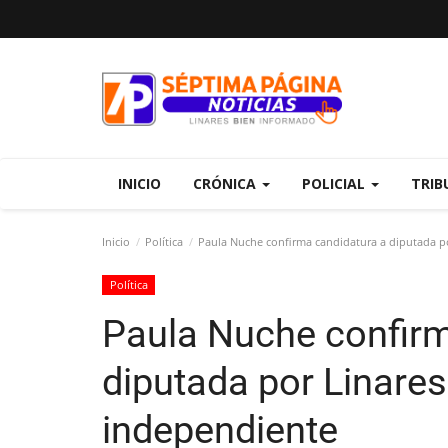
INICIO
CRÓNICA
POLICIAL
TRIB
Inicio
Política
Paula Nuche confirma candidatura a diputada p
Política
Paula Nuche confirm
diputada por Linare
independiente