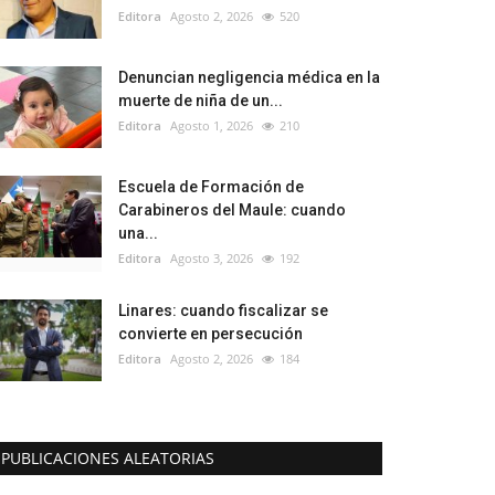
Editora
Agosto 2, 2026
520
Denuncian negligencia médica en la
muerte de niña de un...
Editora
Agosto 1, 2026
210
Escuela de Formación de
Carabineros del Maule: cuando
una...
Editora
Agosto 3, 2026
192
Linares: cuando fiscalizar se
convierte en persecución
Editora
Agosto 2, 2026
184
PUBLICACIONES ALEATORIAS