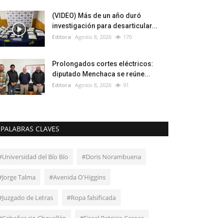
(VIDEO) Más de un año duró
investigación para desarticular...
Editora
Agosto 8, 2026
170
Prolongados cortes eléctricos:
diputado Menchaca se reúne...
Editora
Agosto 8, 2026
91
PALABRAS CLAVES
#Universidad del Bío Bío
#Doris Norambuena
#Jorge Talma
#Avenida O'Higgins
#Juzgado de Letras
#Ropa falsificada