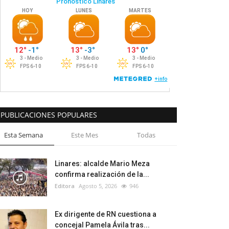
PUBLICACIONES POPULARES
Esta Semana
Este Mes
Todas
Linares: alcalde Mario Meza
confirma realización de la...
Editora
Agosto 5, 2026
946
Ex dirigente de RN cuestiona a
concejal Pamela Ávila tras...