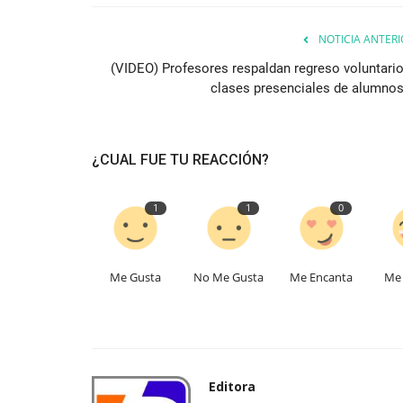
NOTICIA ANTERI
(VIDEO) Profesores respaldan regreso voluntario
clases presenciales de alumnos.
¿CUAL FUE TU REACCIÓN?
1
1
0
Me Gusta
No Me Gusta
Me Encanta
Me 
Editora