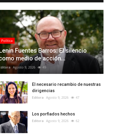
Política
Lenin Fuentes Barros: El silencio
como medio de acción...
Editora
Agosto 9, 2026
49
El necesario recambio de nuestras
dirigencias
Editora
Agosto 9, 2026
47
Los porfiados hechos
Editora
Agosto 9, 2026
62