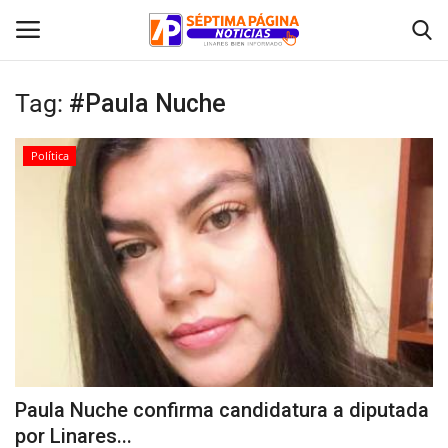
Tag:
#Paula Nuche
Inicio
Política
Crónica
Policial
Tribunales
Deporte
Política
Paula Nuche confirma candidatura a diputada
por Linares...
Espectáculos