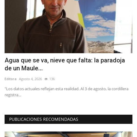
Agua que se va, nieve que falta: la paradoja
T
de un Maule...
C
Editora
Agosto 4, 2026
136
Ed
s
"Los datos actuales reflejan esta realidad. Al 3 de agosto, la cordillera
registra...
PUBLICACIONES RECOMENDADAS