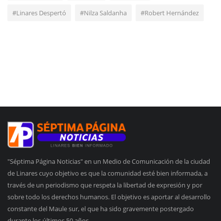
#Linares Despertó
#Nilza Saldanha
#Robert Hernández
"Séptima Página Noticias" en un Medio de Comunicación de la ciudad
de Linares cuyo objetivo es que la comunidad esté bien informada, a
través de un periodismo que respeta la libertad de expresión y por
sobre todo los derechos humanos. El objetivo es aportar al desarrollo
constante del Maule sur, el que ha sido gravemente postergado
durante los últimos 50 años.