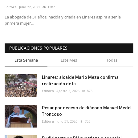
Editora
Julio 22, 2021
1287
La abogada de 31 años, nacida y criada en Linares aspira a ser la
primera mujer...
PUBLICACIONES POPULARES
Esta Semana
Este Mes
Todas
Linares: alcalde Mario Meza confirma
realización de la...
Editora
Agosto 5, 2026
875
Pesar por deceso de diácono Manuel Medel
Troncoso
Editora
Julio 31, 2026
705