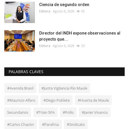
Ciencia de segundo orden
Editora
Agosto 6, 2026
65
Director del INDH expone observaciones al
proyecto que...
Editora
Agosto 6, 2026
53
PALABRAS CLAVES
#Avenida Brasil
#Junta Vigilancia Río Maule
#Mauricio Alfaro
#Diego Poblete
#Huerta de Maule
Secundarios
#Trían SPA
#Pollo
#Javier Vivanco
#Carlos Chacón
#Parafina
#Sindicato