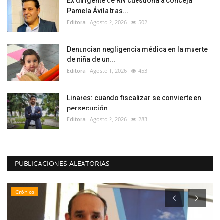
Ex dirigente de RN cuestiona a concejal
Pamela Ávila tras...
Editora
Agosto 2, 2026
502
Denuncian negligencia médica en la muerte
de niña de un...
Editora
Agosto 1, 2026
453
Linares: cuando fiscalizar se convierte en
persecución
Editora
Agosto 2, 2026
283
PUBLICACIONES ALEATORIAS
Crónica