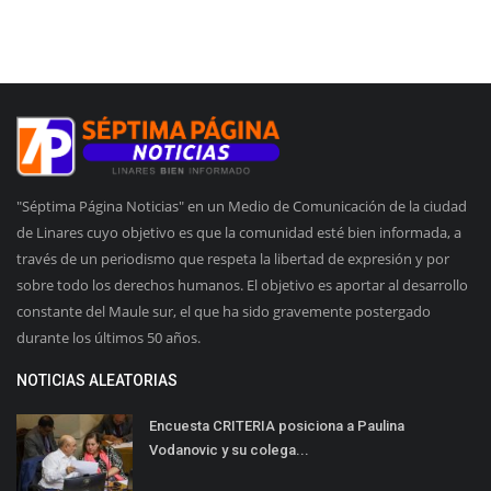
"Séptima Página Noticias" en un Medio de Comunicación de la ciudad
de Linares cuyo objetivo es que la comunidad esté bien informada, a
través de un periodismo que respeta la libertad de expresión y por
sobre todo los derechos humanos. El objetivo es aportar al desarrollo
constante del Maule sur, el que ha sido gravemente postergado
durante los últimos 50 años.
NOTICIAS ALEATORIAS
Encuesta CRITERIA posiciona a Paulina
Vodanovic y su colega...