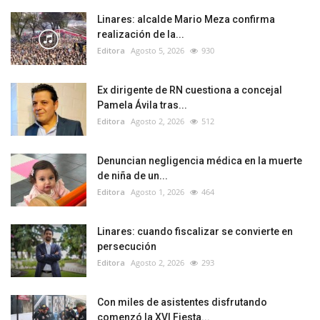
Linares: alcalde Mario Meza confirma
realización de la...
Editora
Agosto 5, 2026
930
Ex dirigente de RN cuestiona a concejal
Pamela Ávila tras...
Editora
Agosto 2, 2026
512
Denuncian negligencia médica en la muerte
de niña de un...
Editora
Agosto 1, 2026
464
Linares: cuando fiscalizar se convierte en
persecución
Editora
Agosto 2, 2026
293
Con miles de asistentes disfrutando
comenzó la XVI Fiesta...