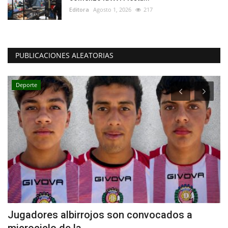
Editora
Agosto 1, 2026
217
PUBLICACIONES ALEATORIAS
Tribunales
(VIDEO) Prisión preventiva para dos
imputados por crimen...