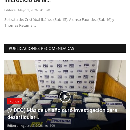
Editora
Mayo 18, 2026
534
 y
Los hechos ocurrieron en abril del año pasado en la vía pública
PUBLICACIONES RECOMENDADAS
Policial
(VIDEO) Más de un año duró investigación para
desarticular...
Editora
Agosto 8, 2026
109