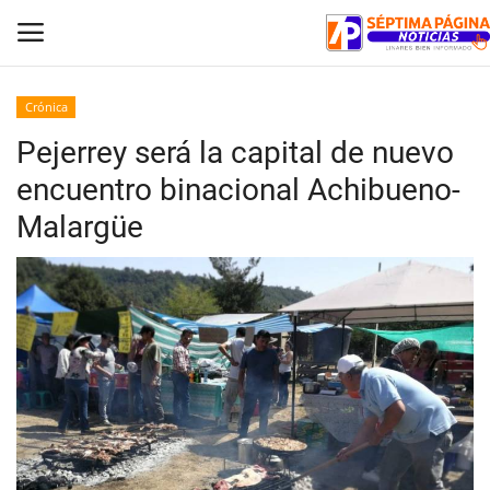
Crónica
Pejerrey será la capital de nuevo
Inicio
encuentro binacional Achibueno-
Crónica
Malargüe
Policial
Tribunales
Deporte
Política
Espectáculos