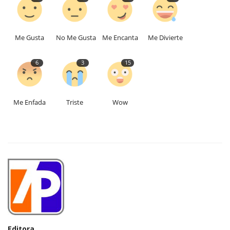
Me Gusta
No Me Gusta
Me Encanta
Me Divierte
6
3
15
Me Enfada
Triste
Wow
Editora