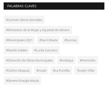
PALABRAS CLAVES
#Carmen Gloria González
#Ministerio de la Mujer y Equidad de Género
#Municipales 2021
#Sacri Maule
#Survías
#Danilo Valdés
#Lucila Carrasco
#Dirección de Obras Municipales
#Indespa
#Femicidio
#Carlos Vásquez
#Israel
#La Puntilla
"Evelyn Villar
#Seremi Energía Maule