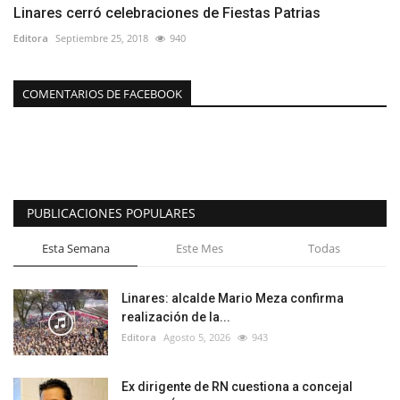
Linares cerró celebraciones de Fiestas Patrias
Editora
Septiembre 25, 2018
940
COMENTARIOS DE FACEBOOK
PUBLICACIONES POPULARES
Esta Semana
Este Mes
Todas
Linares: alcalde Mario Meza confirma
realización de la...
Editora
Agosto 5, 2026
943
Ex dirigente de RN cuestiona a concejal