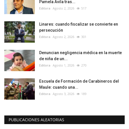
Pamela Ávila tras...
Editora
Agosto 2, 2026
517
Linares: cuando fiscalizar se convierte en
persecución
Editora
Agosto 2, 2026
301
Denuncian negligencia médica en la muerte
de niña de un...
Editora
Agosto 1, 2026
270
Escuela de Formación de Carabineros del
Maule: cuando una...
Editora
Agosto 3, 2026
189
PUBLICACIONES ALEATORIAS