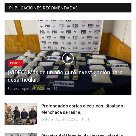
PUBLICACIONES RECOMENDADAS
Policial
(VIDEO) Más de un año duró investigación para
desarticular...
Editora
Agosto 8, 2026
157
Prolongados cortes eléctricos: diputado
Menchaca se reúne...
Editora
Agosto 8, 2026
81