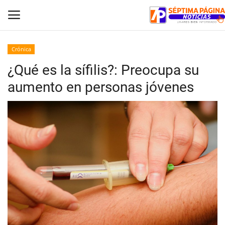
Crónica
¿Qué es la sífilis?: Preocupa su
Inicio
aumento en personas jóvenes
Crónica
Policial
Tribunales
Deporte
Política
Espectáculos