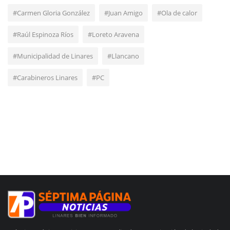
#Carmen Gloria González
#Juan Amigo
#Ola de calor
#Raúl Espinoza Ríos
#Loreto Aravena
#Municipalidad de Linares
#Llancano
#Carabineros Linares
#PC