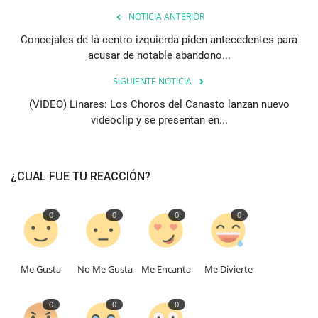
NOTICIA ANTERIOR
Concejales de la centro izquierda piden antecedentes para
acusar de notable abandono...
SIGUIENTE NOTICIA
(VIDEO) Linares: Los Choros del Canasto lanzan nuevo
videoclip y se presentan en...
¿CUAL FUE TU REACCIÓN?
0
0
0
0
Me Gusta
No Me Gusta
Me Encanta
Me Divierte
0
0
0