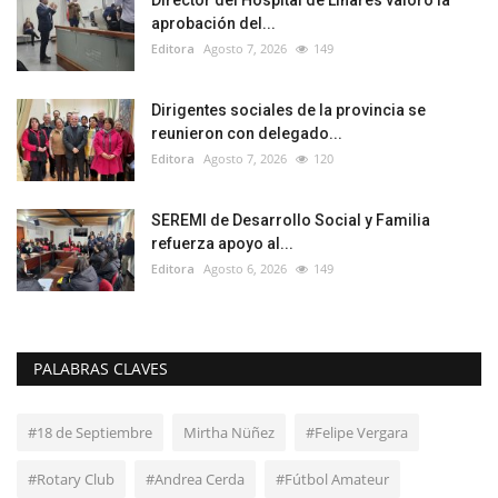
Director del Hospital de Linares valoró la
aprobación del...
Editora
Agosto 7, 2026
149
Dirigentes sociales de la provincia se
reunieron con delegado...
Editora
Agosto 7, 2026
120
SEREMI de Desarrollo Social y Familia
refuerza apoyo al...
Editora
Agosto 6, 2026
149
PALABRAS CLAVES
#18 de Septiembre
Mirtha Nüñez
#Felipe Vergara
#Rotary Club
#Andrea Cerda
#Fútbol Amateur