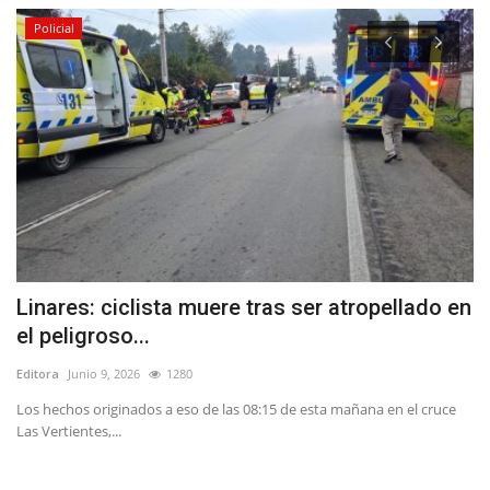
Policial
Linares: ciclista muere tras ser atropellado en
F
el peligroso...
n
Editora
Junio 9, 2026
1280
Ed
ó
Los hechos originados a eso de las 08:15 de esta mañana en el cruce
Nu
Las Vertientes,...
Fe