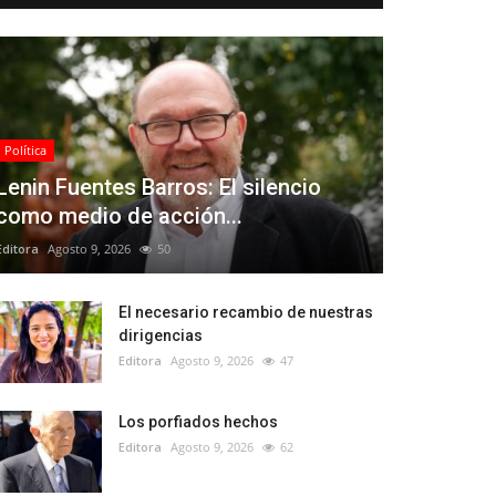
Política
Lenin Fuentes Barros: El silencio
como medio de acción...
Editora
Agosto 9, 2026
50
El necesario recambio de nuestras
dirigencias
Editora
Agosto 9, 2026
47
Los porfiados hechos
Editora
Agosto 9, 2026
62