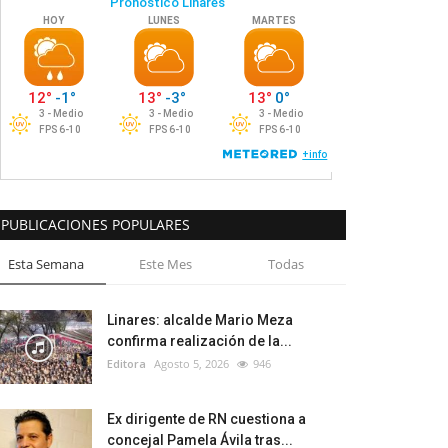
PUBLICACIONES POPULARES
Esta Semana
Este Mes
Todas
Linares: alcalde Mario Meza
confirma realización de la...
Editora
Agosto 5, 2026
946
Ex dirigente de RN cuestiona a
concejal Pamela Ávila tras...