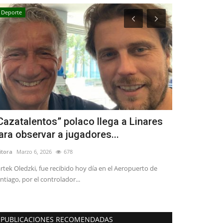
Deporte
Crónica
Cazatalentos” polaco llega a Linares
ChileAtien
ara observar a jugadores...
Atención Vi
itora
Marzo 6, 2026
678
Editora
Agosto 6, 
rtek Oledzki, fue recibido hoy día en el Aeropuerto de
La iniciativa fue
ntiago, por el controlador...
comunales quiene
PUBLICACIONES RECOMENDADAS