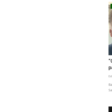
Política
rónicas
Prolongados cortes eléctricos:
“
diputado Menchaca se reúne...
p
Editora
Agosto 8, 2026
91
Ed
Quevedo
Durante el encuentro, el parlamentario puso especial énfasis
Ba
en la situación de...
Sa