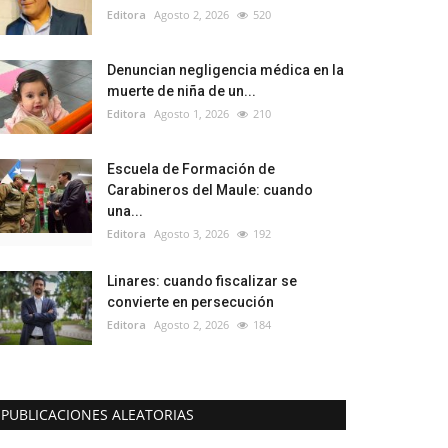
Editora
Agosto 2, 2026
520
Denuncian negligencia médica en la
muerte de niña de un...
Editora
Agosto 1, 2026
210
Escuela de Formación de
Carabineros del Maule: cuando
una...
Editora
Agosto 3, 2026
192
Linares: cuando fiscalizar se
convierte en persecución
Editora
Agosto 2, 2026
184
PUBLICACIONES ALEATORIAS