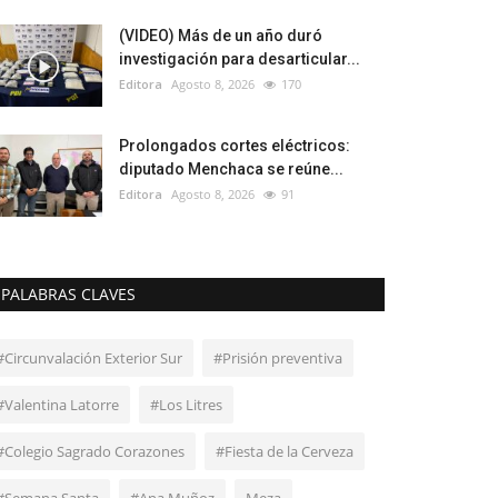
(VIDEO) Más de un año duró
investigación para desarticular...
Editora
Agosto 8, 2026
170
Prolongados cortes eléctricos:
diputado Menchaca se reúne...
Editora
Agosto 8, 2026
91
PALABRAS CLAVES
#Circunvalación Exterior Sur
#Prisión preventiva
#Valentina Latorre
#Los Litres
#Colegio Sagrado Corazones
#Fiesta de la Cerveza