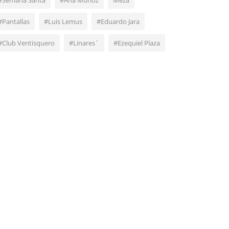
#Semana Santa
#Ana Muñoz
Meza
#Pantallas
#Luis Lemus
#Eduardo Jara
#Club Ventisquero
#Linares´
#Ezequiel Plaza