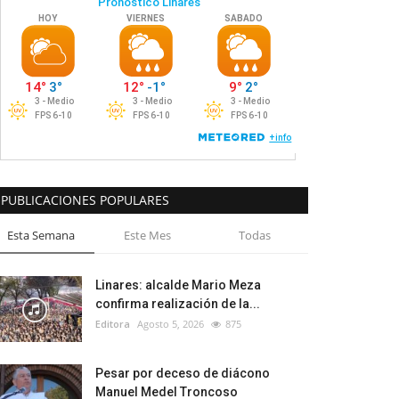
PUBLICACIONES POPULARES
Esta Semana
Este Mes
Todas
Linares: alcalde Mario Meza
confirma realización de la...
Editora
Agosto 5, 2026
875
Pesar por deceso de diácono
Manuel Medel Troncoso