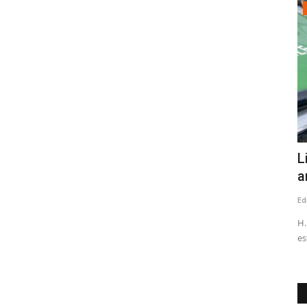
Política
Robo de medidores: Diputados del PNL
L
solicitan datos nacionales...
a
Editora
Julio 31, 2026
121
Ed
ta mañana en
El fenómeno delictual será abordado en una sesión especial
H.
en la Comisión de Seguridad...
es