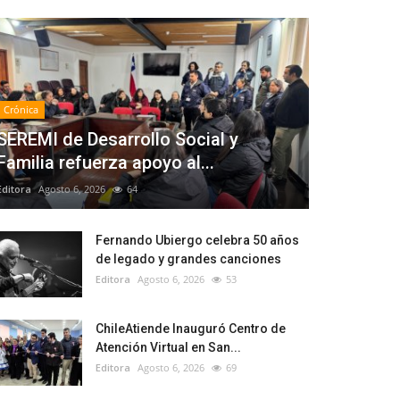
Crónica
SEREMI de Desarrollo Social y
Familia refuerza apoyo al...
Editora
Agosto 6, 2026
64
Fernando Ubiergo celebra 50 años
de legado y grandes canciones
Editora
Agosto 6, 2026
53
ChileAtiende Inauguró Centro de
Atención Virtual en San...
Editora
Agosto 6, 2026
69