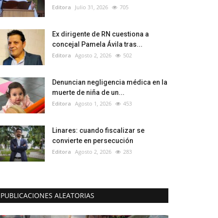
Editora
Julio 31, 2026
705
Ex dirigente de RN cuestiona a
concejal Pamela Ávila tras...
Editora
Agosto 2, 2026
502
Denuncian negligencia médica en la
muerte de niña de un...
Editora
Agosto 1, 2026
453
Linares: cuando fiscalizar se
convierte en persecución
Editora
Agosto 2, 2026
283
PUBLICACIONES ALEATORIAS