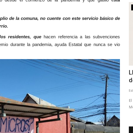
Tribunales
mplio de la comuna, no cuente con este servicio básico de
rio.
os residentes, que
hacen referencia a las subvenciones
remio durante la pandemia, ayuda Estatal que nunca se vio
ija
(VIDEO) Prisión preventiva para dos
L
imputados por crimen...
d
Editora
Mayo 18, 2026
538
Ed
ional, Julio
Los hechos ocurrieron en abril del año pasado en la vía
El
pública
Mé