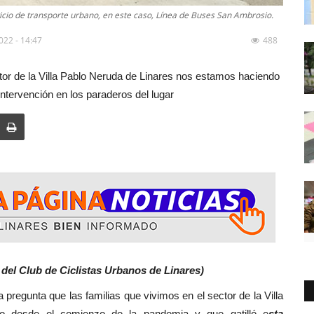
vicio de transporte urbano, en este caso, Línea de Buses San Ambrosio.
2022 - 14:47
488
ctor de la Villa Pablo Neruda de Linares nos estamos haciendo
ntervención en los paraderos del lugar
 del Club de Ciclistas Urbanos de Linares)
familias que vivimos en el sector de la Villa
o desde el comienzo de la pandemia y que gatilló e
sta