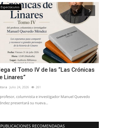
Espectáculos
Crónica
lega el Tomo IV de las “Las Crónicas
Empleo esta
e Linares”
temporada
itora
Julio 24, 2026
261
Editora
Agosto 4, 
 profesor, columnista e investigador Manuel Quevedo
ndez presentará su nueva...
PUBLICACIONES RECOMENDADAS