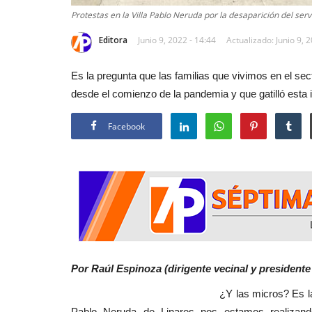
Protestas en la Villa Pablo Neruda por la desaparición del ser
Editora
Junio 9, 2022 - 14:44
Actualizado: Junio 9, 
Es la pregunta que las familias que vivimos en el se
desde el comienzo de la pandemia y que gatilló esta i
Facebook
Por Raúl Espinoza (dirigente vecinal y presidente
¿Y las micros? Es la pregunta que las 
Pablo Neruda de Linares nos estamos realizand