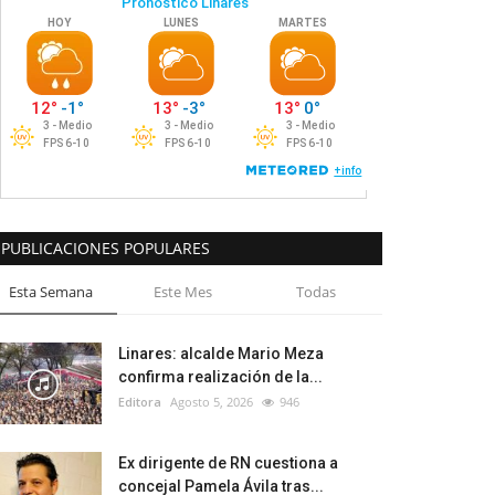
PUBLICACIONES POPULARES
Esta Semana
Este Mes
Todas
Linares: alcalde Mario Meza
confirma realización de la...
Editora
Agosto 5, 2026
946
Ex dirigente de RN cuestiona a
concejal Pamela Ávila tras...