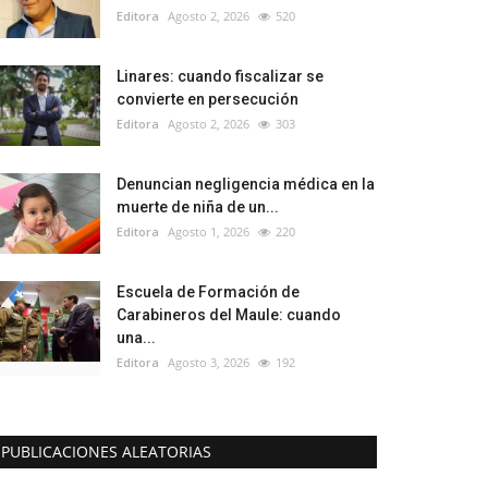
Editora
Agosto 2, 2026
520
Linares: cuando fiscalizar se
convierte en persecución
Editora
Agosto 2, 2026
303
Denuncian negligencia médica en la
muerte de niña de un...
Editora
Agosto 1, 2026
220
Escuela de Formación de
Carabineros del Maule: cuando
una...
Editora
Agosto 3, 2026
192
PUBLICACIONES ALEATORIAS