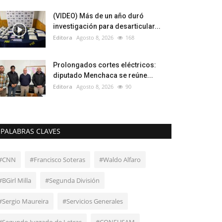
(VIDEO) Más de un año duró
investigación para desarticular...
Editora
Agosto 8, 2026
168
Prolongados cortes eléctricos:
diputado Menchaca se reúne...
Editora
Agosto 8, 2026
90
PALABRAS CLAVES
#CNN
#Francisco Soteras
#Waldo Alfaro
#BGirl Milla
#Segunda División
#Sergio Maureira
#Servicios Generales