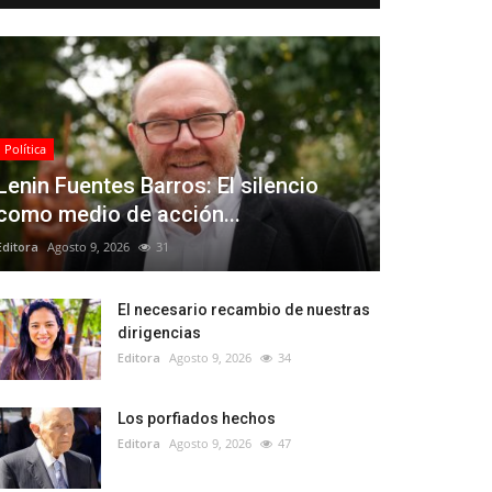
Política
Lenin Fuentes Barros: El silencio
como medio de acción...
Editora
Agosto 9, 2026
31
El necesario recambio de nuestras
dirigencias
Editora
Agosto 9, 2026
34
Los porfiados hechos
Editora
Agosto 9, 2026
47