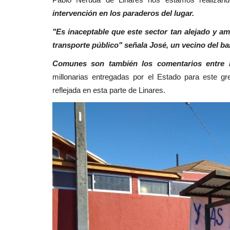
intervención en los paraderos del lugar.
Tribunales
"Es inaceptable que este sector tan alejado y a
transporte público" señala José, un vecino del bar
Comunes son también los comentarios entre l
millonarias entregadas por el Estado para este g
reflejada en esta parte de Linares.
Corte de Apelaciones de Talca f
audiencia para escuchar...
Editora
Julio 8, 2026
246
Comienza el proceso para reemplazar al fiscal reg
Contardo