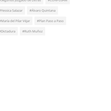
#Segundo Juzgado de Letras
#CONFUSAM
#Yessica Salazar
#Álvaro Quintana
#María del Pilar Véjar
#Plan Paso a Paso
#Dictadura
#Ruth Muñoz