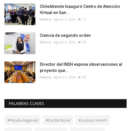
ChileAtiende Inauguró Centro de Atención
Virtual en San...
Editora
Agosto 6, 2026
72
Ciencia de segundo orden
Editora
Agosto 6, 2026
69
Director del INDH expone observaciones al
proyecto que...
Editora
Agosto 6, 2026
60
PALABRAS CLAVES
#Fiscalía Regional
#Cecilia Morel
#Lorenzo Antich