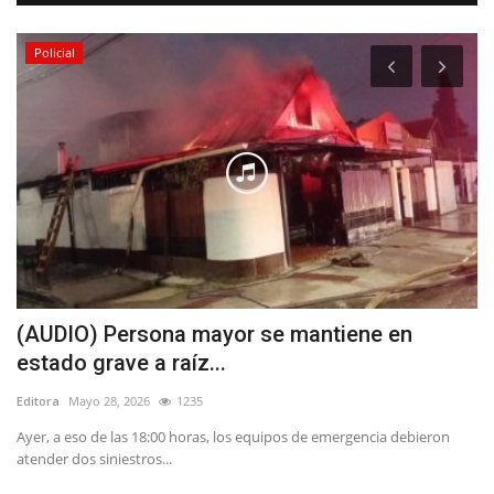
Policial
(AUDIO) Persona mayor se mantiene en
E
estado grave a raíz...
V
Editora
Mayo 28, 2026
1235
Ed
Ayer, a eso de las 18:00 horas, los equipos de emergencia debieron
La
atender dos siniestros...
de