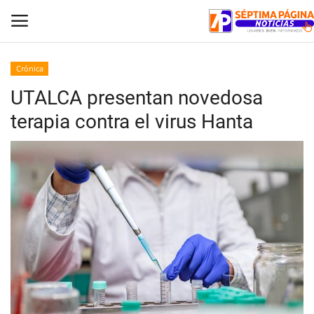
Crónica
UTALCA presentan novedosa
Inicio
terapia contra el virus Hanta
Crónica
Policial
Tribunales
Deporte
Política
Espectáculos