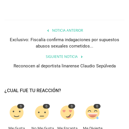
NOTICIA ANTERIOR
Exclusivo: Fiscalía confirma indagaciones por supuestos
abusos sexuales cometidos...
SIGUIENTE NOTICIA
Reconocen al deportista linarense Claudio Sepúlveda
¿CUAL FUE TU REACCIÓN?
0
0
0
0
Me Gusta
No Me Gusta
Me Encanta
Me Divierte