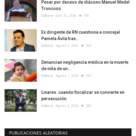
Pesar por deceso de diácono Manuel Medel
Troncoso
Editora
Julio 31, 2026
706
Ex dirigente de RN cuestiona a concejal
Pamela Ávila tras...
Editora
Agosto 2, 2026
504
Denuncian negligencia médica en la muerte
de niña de un...
Editora
Agosto 1, 2026
455
Linares: cuando fiscalizar se convierte en
persecución
Editora
Agosto 2, 2026
286
PUBLICACIONES ALEATORIAS