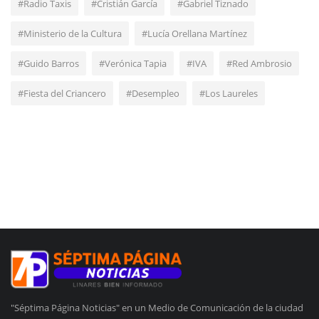
#Radio Taxis
#Cristián García
#Gabriel Tiznado
#Ministerio de la Cultura
#Lucía Orellana Martínez
#Guido Barros
#Verónica Tapia
#IVA
#Red Ambrosio
#Fiesta del Criancero
#Desempleo
#Los Laureles
"Séptima Página Noticias" en un Medio de Comunicación de la ciudad