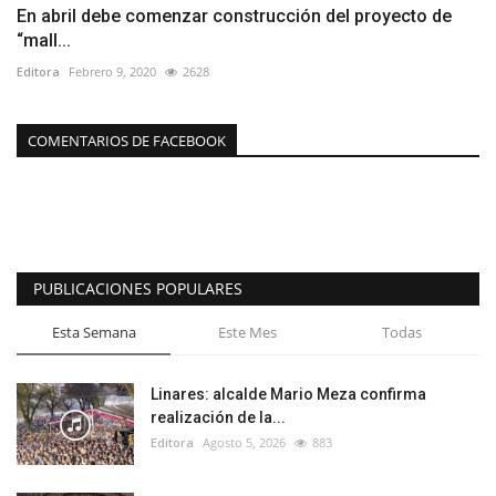
En abril debe comenzar construcción del proyecto de
“mall...
Editora
Febrero 9, 2020
2628
COMENTARIOS DE FACEBOOK
PUBLICACIONES POPULARES
Esta Semana
Este Mes
Todas
Linares: alcalde Mario Meza confirma
realización de la...
Editora
Agosto 5, 2026
883