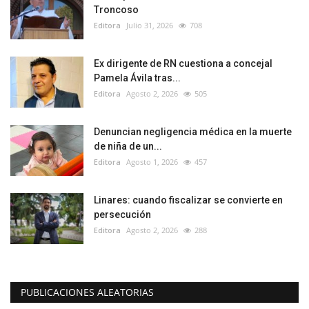
Troncoso
Editora
Julio 31, 2026
708
Ex dirigente de RN cuestiona a concejal
Pamela Ávila tras...
Editora
Agosto 2, 2026
505
Denuncian negligencia médica en la muerte
de niña de un...
Editora
Agosto 1, 2026
457
Linares: cuando fiscalizar se convierte en
persecución
Editora
Agosto 2, 2026
288
PUBLICACIONES ALEATORIAS