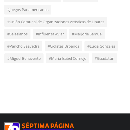
#Juegos Panamericanos
#Unión Comunal de Organizaciones Artísticas de Linares
#Salesianos
#Influenza Aviar
#Marjorie Samuel
#Pancho Saavedra
#Ciclistas Urbanos
#Lucía González
#Miguel Benavente
#María Isabel Cornejo
#Guadatún