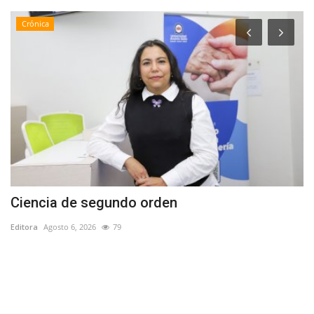
Crónica
Ciencia de segundo orden
(
S
Editora
Agosto 6, 2026
79
Ed
De
di