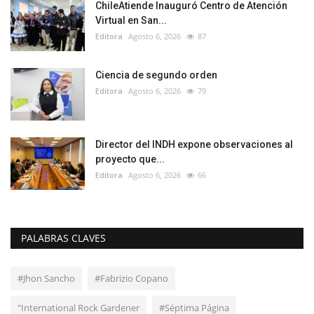
ChileAtiende Inauguró Centro de Atención
Virtual en San...
Editora
Agosto 6, 2026
87
Ciencia de segundo orden
Editora
Agosto 6, 2026
79
Director del INDH expone observaciones al
proyecto que...
Editora
Agosto 6, 2026
66
PALABRAS CLAVES
#Jhon Sancho
#Fabrizio Copano
"International Rock Gardener
#Séptima Página