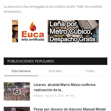
La estructura fue entregada al uso público el año 1930. Ha resistido
terremotos...
PUBLICACIONES POPULARES
Esta Semana
Este Mes
Todas
Linares: alcalde Mario Meza confirma
realización de la...
Editora
Agosto 5, 2026
900
Pesar por deceso de diácono Manuel Medel