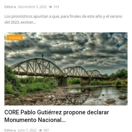
Editora
Noviembre 3, 2022
314
Los pronósticos apuntan a que, para finales de este año y el verano
del 2023, existan...
Crónica
CORE Pablo Gutiérrez propone declarar
Monumento Nacional...
Editora
Julio 7, 2022
907