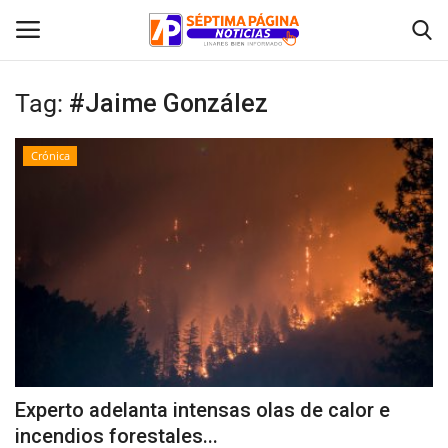
Tag:
#Jaime González
Inicio
Crónica
Crónica
Policial
Tribunales
Deporte
Política
Experto adelanta intensas olas de calor e
incendios forestales...
Espectáculos