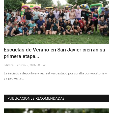
Escuelas de Verano en San Javier cierran su
O
primera etapa...
d
Editora
Febrero 5, 2026
643
Ed
de
La iniciativa deportiva y recreativa destacó por su alta convocatoria y
Pe
ya proyecta...
int
PUBLICACIONES RECOMENDADAS