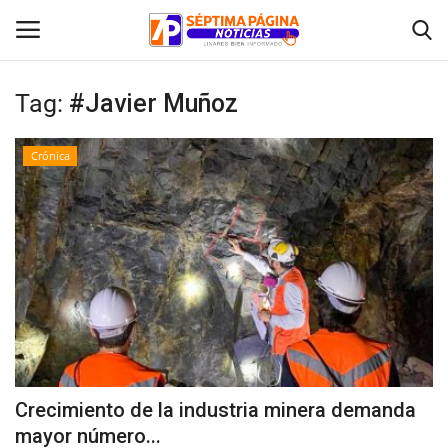
Tag:
#Javier Muñoz
Inicio
Crónica
Crónica
Policial
Tribunales
Deporte
Política
Crecimiento de la industria minera demanda
mayor número...
Espectáculos