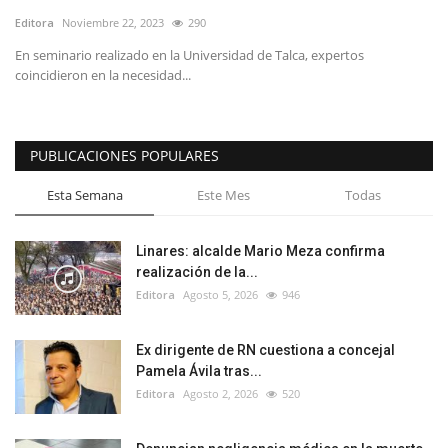
Editora
Noviembre 22, 2023
290
En seminario realizado en la Universidad de Talca, expertos
coincidieron en la necesidad...
PUBLICACIONES POPULARES
Esta Semana
Este Mes
Todas
Linares: alcalde Mario Meza confirma
realización de la...
Editora
Agosto 5, 2026
946
Ex dirigente de RN cuestiona a concejal
Pamela Ávila tras...
Editora
Agosto 2, 2026
520