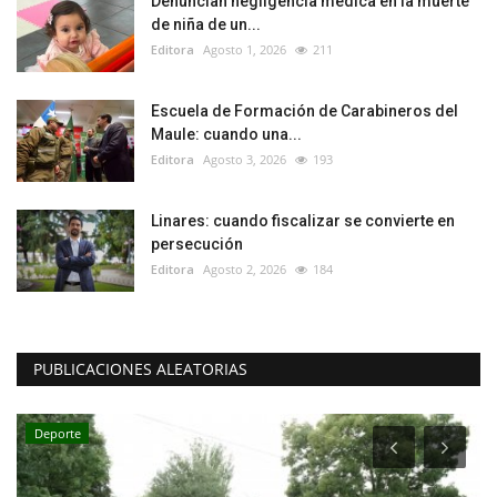
Denuncian negligencia médica en la muerte
de niña de un...
Editora
Agosto 1, 2026
211
Escuela de Formación de Carabineros del
Maule: cuando una...
Editora
Agosto 3, 2026
193
Linares: cuando fiscalizar se convierte en
persecución
Editora
Agosto 2, 2026
184
PUBLICACIONES ALEATORIAS
Deporte