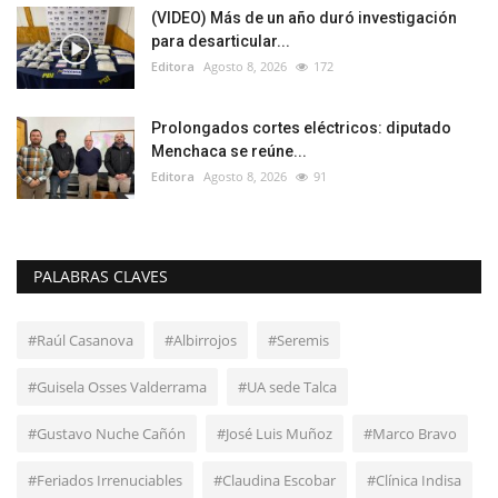
(VIDEO) Más de un año duró investigación
para desarticular...
Editora
Agosto 8, 2026
172
Prolongados cortes eléctricos: diputado
Menchaca se reúne...
Editora
Agosto 8, 2026
91
PALABRAS CLAVES
#Raúl Casanova
#Albirrojos
#Seremis
#Guisela Osses Valderrama
#UA sede Talca
#Gustavo Nuche Cañón
#José Luis Muñoz
#Marco Bravo
#Feriados Irrenuciables
#Claudina Escobar
#Clínica Indisa