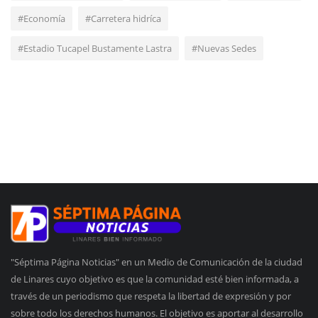
#Economía
#Carretera hidríca
#Estadio Tucapel Bustamente Lastra
#Nuevas Sedes
"Séptima Página Noticias" en un Medio de Comunicación de la ciudad
de Linares cuyo objetivo es que la comunidad esté bien informada, a
través de un periodismo que respeta la libertad de expresión y por
sobre todo los derechos humanos. El objetivo es aportar al desarrollo