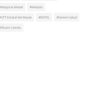
#Marjorie Medel
#Melado
#CFT Estatal del Maule
#ENTEL
#Seremi Salud
#Álvaro Liendo