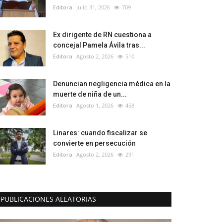
Editora
Julio 31, 2026
709
Ex dirigente de RN cuestiona a
concejal Pamela Ávila tras...
Editora
Agosto 2, 2026
510
Denuncian negligencia médica en la
muerte de niña de un...
Editora
Agosto 1, 2026
458
Linares: cuando fiscalizar se
convierte en persecución
Editora
Agosto 2, 2026
291
PUBLICACIONES ALEATORIAS