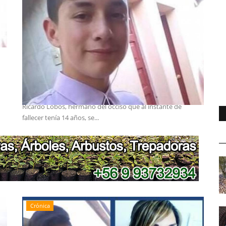
A fines de abril se conocerá sentencia
contra imputado...
Editora
Febrero 26, 2021
1161
Ricardo Lobos, hermano del occiso que al instante de
fallecer tenía 14 años, se...
Crónica