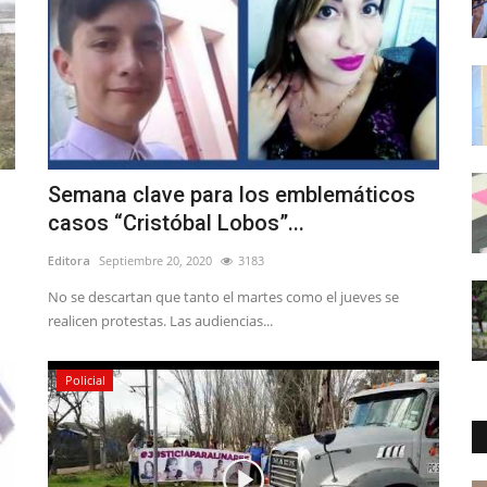
Semana clave para los emblemáticos
casos “Cristóbal Lobos”...
Editora
Septiembre 20, 2020
3183
No se descartan que tanto el martes como el jueves se
realicen protestas. Las audiencias...
Policial