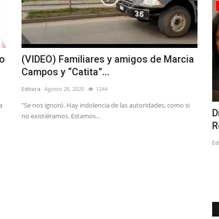
Policial
to
(VIDEO) Familiares y amigos de Marcia
Campos y “Catita”...
Editora
Agosto 28, 2020
1244
a
"Se nos ignoró. Hay indolencia de las autoridades, como si
Linares: cinco personas lesionadas
D
no existiéramos. Estamos...
leves y daños totales...
R
Editora
Junio 26, 2026
902
Ed
ta mañana en
Dos adultos y tres menores de edad debieron recibir
atención médica en el hospital...