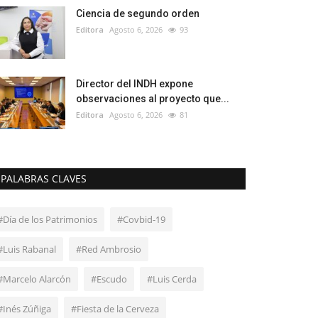
Ciencia de segundo orden
Editora
Agosto 6, 2026
93
Director del INDH expone
observaciones al proyecto que...
Editora
Agosto 6, 2026
81
PALABRAS CLAVES
#Día de los Patrimonios
#Covbid-19
#Luis Rabanal
#Red Ambrosio
#Marcelo Alarcón
#Escudo
#Luis Cerda
#Inés Zúñiga
#Fiesta de la Cerveza