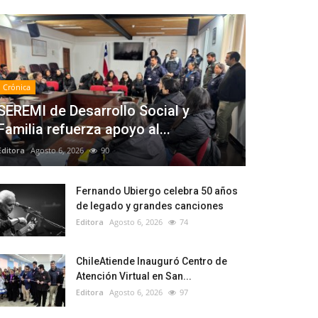
Crónica
SEREMI de Desarrollo Social y
Familia refuerza apoyo al...
Editora
Agosto 6, 2026
90
Fernando Ubiergo celebra 50 años
de legado y grandes canciones
Editora
Agosto 6, 2026
74
ChileAtiende Inauguró Centro de
Atención Virtual en San...
Editora
Agosto 6, 2026
97