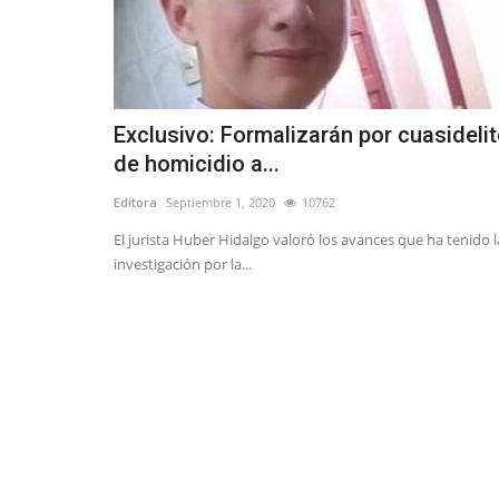
Policial
Exclusivo: Formalizarán por cuasideli
de homicidio a...
Editora
Septiembre 1, 2020
10762
El jurista Huber Hidalgo valoró los avances que ha tenido l
Linares: ciclista muere tras ser
investigación por la...
atropellado en el peligroso...
Editora
Junio 9, 2026
1273
Los hechos originados a eso de las 08:15 de es
el cruce Las Vertientes,...