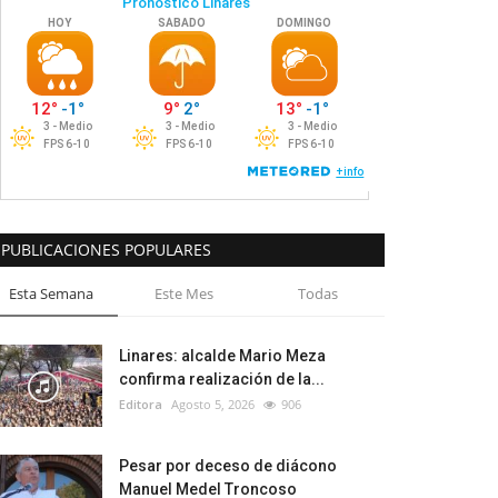
PUBLICACIONES POPULARES
Esta Semana
Este Mes
Todas
Linares: alcalde Mario Meza
confirma realización de la...
Editora
Agosto 5, 2026
906
Pesar por deceso de diácono
Manuel Medel Troncoso