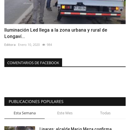
Iluminación Led llega a la zona urbana y rural de
Longaví...
Editora
Enero 10, 2020
984
COMENTARIOS DE FACEBOOK
PUBLICACIONES POPULARES
Esta Semana
Este Mes
Todas
Linares: alcalde Mario Meza confirma