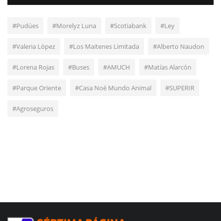
#Pudúes
#Morelyz Luna
#Scotiabank
#Ley
#Valeria López
#Los Maitenes Limitada
#Alberto Naudon
#Lorena Rojas
#Buses
#AMUCH
#Matías Alarcón
#Parque Oriente
#Casa Noé Mundo Animal
#SUPERIR
#Agroseguros