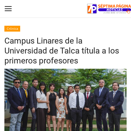
Crónica
Campus Linares de la
Inicio
Universidad de Talca títula a los
Crónica
primeros profesores
Policial
Tribunales
Deporte
Política
Espectáculos