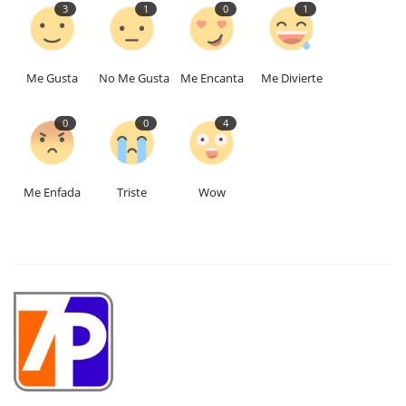
3
1
0
1
Me Gusta
No Me Gusta
Me Encanta
Me Divierte
0
0
4
Me Enfada
Triste
Wow