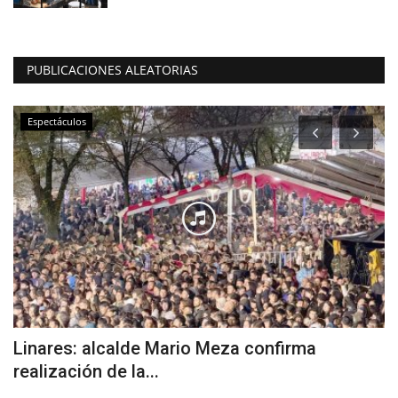
PUBLICACIONES ALEATORIAS
Espectáculos
Linares: alcalde Mario Meza confirma
L
realización de la...
M