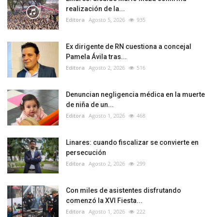
realización de la...
Editora
Agosto 5, 2026
935
Ex dirigente de RN cuestiona a concejal
Pamela Ávila tras...
Editora
Agosto 2, 2026
516
Denuncian negligencia médica en la muerte
de niña de un...
Editora
Agosto 1, 2026
468
Linares: cuando fiscalizar se convierte en
persecución
Editora
Agosto 2, 2026
299
Con miles de asistentes disfrutando
comenzó la XVI Fiesta...
Editora
Agosto 1, 2026
222