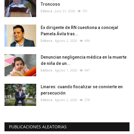
Troncoso
Editora
Julio 31, 2026
701
Ex dirigente de RN cuestiona a concejal
Pamela Ávila tras...
Editora
Agosto 2, 2026
494
Denuncian negligencia médica en la muerte
de niña de un...
Editora
Agosto 1, 2026
447
Linares: cuando fiscalizar se convierte en
persecución
Editora
Agosto 2, 2026
278
PUBLICACIONES ALEATORIAS