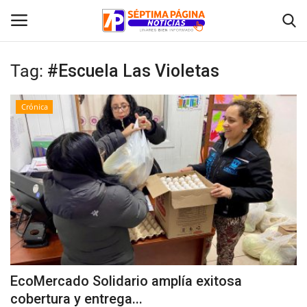
Tag:
#Escuela Las Violetas
Inicio
Crónica
Crónica
Policial
Tribunales
Deporte
Política
EcoMercado Solidario amplía exitosa
cobertura y entrega...
Espectáculos