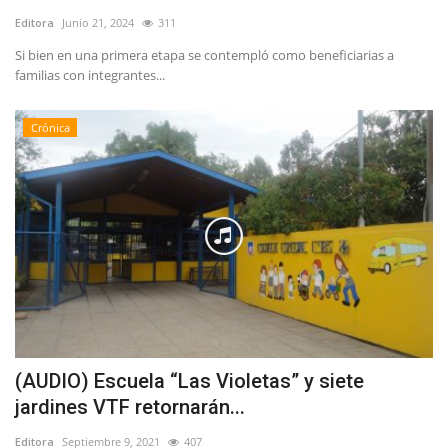
Editora
Junio 21, 2024
311
Si bien en una primera etapa se contempló como beneficiarias a
familias con integrantes...
Crónica
(AUDIO) Escuela “Las Violetas” y siete
jardines VTF retornarán...
Editora
Septiembre 9, 2021
407