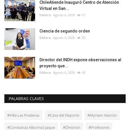
ChileAtiende Inauguró Centro de Atención
Virtual en San...
Editora
Agosto 6, 2026
57
Ciencia de segundo orden
Editora
Agosto 6, 2026
50
Director del INDH expone observaciones al
proyecto que...
Editora
Agosto 6, 2026
45
PALABRAS CLAVES
#Villa Las Praderas
#Casa del Deporte
#Myriam Alarcón
#Constanza Albornoz Jaque
#Ómicron
#Profesores