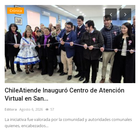
Crónica
a
ChileAtiende Inauguró Centro de Atención
D
Virtual en San...
u
Editora
Agosto 6, 2026
57
Ed
do
La iniciativa fue valorada por la comunidad y autoridades comunales
La
quienes, encabezados...
de