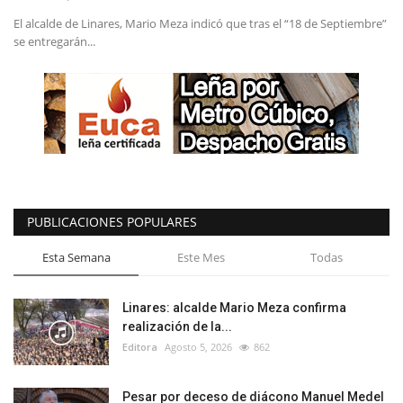
El alcalde de Linares, Mario Meza indicó que tras el “18 de Septiembre”
se entregarán...
PUBLICACIONES POPULARES
Esta Semana
Este Mes
Todas
Linares: alcalde Mario Meza confirma
realización de la...
Editora
Agosto 5, 2026
862
Pesar por deceso de diácono Manuel Medel