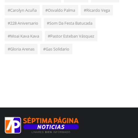
#Carolyn Acuña
#Osvaldo Palma
#Ricardo Vega
#228 Aniversario
#Som Da Festa Batucada
#Moai Kava Kava
#Pastor Esteban Vásquez
#Gloria Arenas
#Gas Solidario