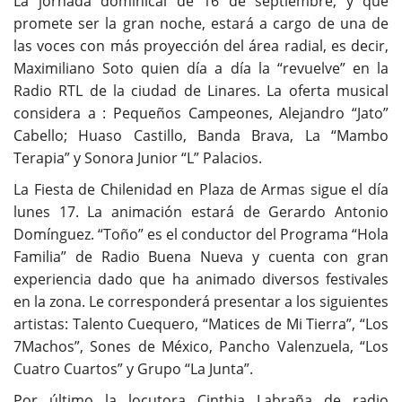
La jornada dominical
de 16 de septiembre, y que
promete ser la gran noche,
estará a cargo de una de
las voces con más proyección del área radial, es decir,
Maximiliano Soto quien día a día la “revuelve” en la
Radio RTL de la ciudad de Linares. La oferta musical
considera a :
Pequeños Campeones, Alejandro “Jato”
Cabello; Huaso Castillo, Banda Brava, La “Mambo
Terapia”
y
Sonora Junior “L” Palacios.
La Fiesta de Chilenidad en Plaza de Armas sigue el día
lunes 17. La animación estará
de
Gerardo Antonio
Domínguez. “Toño” es el conductor del Programa “Hola
Familia” de Radio Buena Nueva
y cuenta con gran
experiencia dado que ha animado diversos festivales
en la zona.
Le corresponderá presentar a los siguientes
artistas:
Talento Cuequero, “Matices de Mi Tierra”, “Los
7Machos”, Sones de México, Pancho Valenzuela, “Los
Cuatro Cuartos”
y
Grupo “La Junta”.
Por último la locutora
Cinthia Labraña de radio