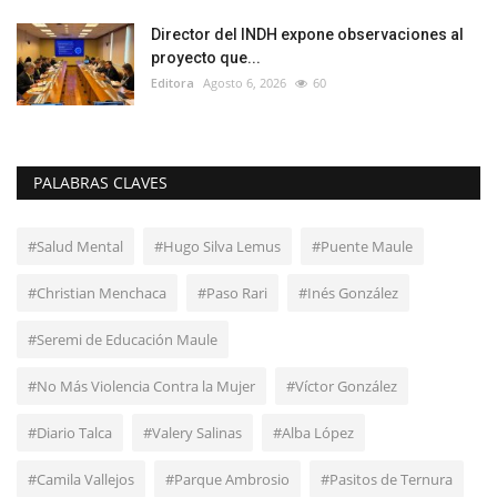
Director del INDH expone observaciones al
proyecto que...
Editora
Agosto 6, 2026
60
PALABRAS CLAVES
#Salud Mental
#Hugo Silva Lemus
#Puente Maule
#Christian Menchaca
#Paso Rari
#Inés González
#Seremi de Educación Maule
#No Más Violencia Contra la Mujer
#Víctor González
#Diario Talca
#Valery Salinas
#Alba López
#Camila Vallejos
#Parque Ambrosio
#Pasitos de Ternura