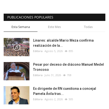
PUBLICACIONES POPULARES
Esta Semana
Este Mes
Todas
Linares: alcalde Mario Meza confirma
realización de la...
Editora
Agosto 5, 2026
895
Pesar por deceso de diácono Manuel Medel
Troncoso
Editora
Julio 31, 2026
708
Ex dirigente de RN cuestiona a concejal
Pamela Ávila tras...
Editora
Agosto 2, 2026
505