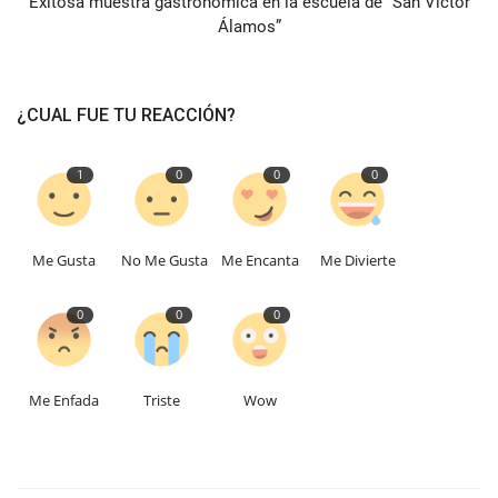
Exitosa muestra gastronómica en la escuela de “San Víctor
Álamos”
¿CUAL FUE TU REACCIÓN?
1
0
0
0
Me Gusta
No Me Gusta
Me Encanta
Me Divierte
0
0
0
Me Enfada
Triste
Wow