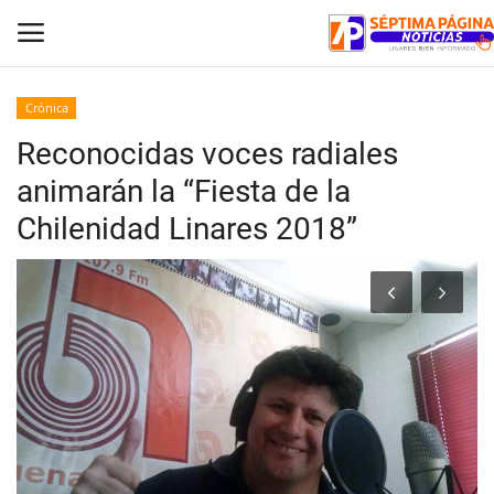
Crónica
Reconocidas voces radiales
Inicio
animarán la “Fiesta de la
Crónica
Chilenidad Linares 2018”
Policial
Tribunales
Deporte
Política
Espectáculos