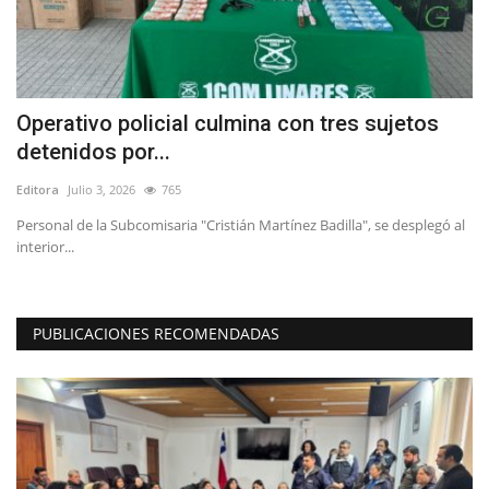
Operativo policial culmina con tres sujetos
F
detenidos por...
n
Editora
Julio 3, 2026
765
Ed
Personal de la Subcomisaria "Cristián Martínez Badilla", se desplegó al
Nu
interior...
Fe
PUBLICACIONES RECOMENDADAS