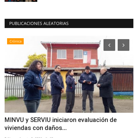
PUBLICACIONES ALEATORIAS
Crónica
MINVU y SERVIU iniciaron evaluación de
L
viviendas con daños...
e