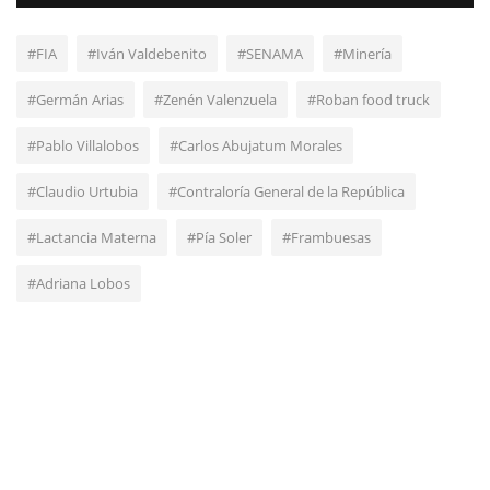
#FIA
#Iván Valdebenito
#SENAMA
#Minería
#Germán Arias
#Zenén Valenzuela
#Roban food truck
#Pablo Villalobos
#Carlos Abujatum Morales
#Claudio Urtubia
#Contraloría General de la República
#Lactancia Materna
#Pía Soler
#Frambuesas
#Adriana Lobos