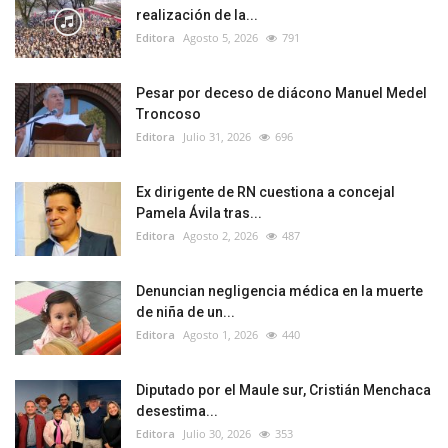
realización de la...
Editora
Agosto 5, 2026
791
Pesar por deceso de diácono Manuel Medel
Troncoso
Editora
Julio 31, 2026
696
Ex dirigente de RN cuestiona a concejal
Pamela Ávila tras...
Editora
Agosto 2, 2026
487
Denuncian negligencia médica en la muerte
de niña de un...
Editora
Agosto 1, 2026
440
Diputado por el Maule sur, Cristián Menchaca
desestima...
Editora
Julio 30, 2026
353