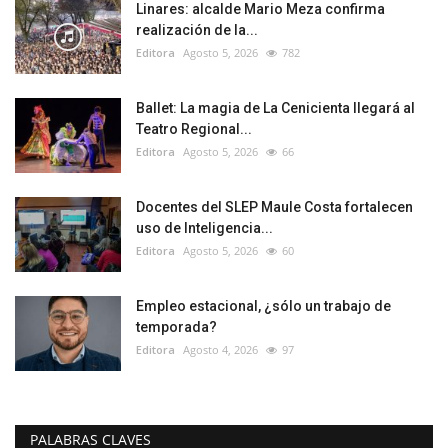
Linares: alcalde Mario Meza confirma
realización de la...
Editora
Agosto 5, 2026
782
Ballet: La magia de La Cenicienta llegará al
Teatro Regional...
Editora
Agosto 5, 2026
66
Docentes del SLEP Maule Costa fortalecen
uso de Inteligencia...
Editora
Agosto 5, 2026
60
Empleo estacional, ¿sólo un trabajo de
temporada?
Editora
Agosto 4, 2026
97
PALABRAS CLAVES