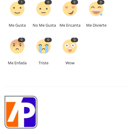
1
0
0
0
Me Gusta
No Me Gusta
Me Encanta
Me Divierte
0
0
0
Me Enfada
Triste
Wow