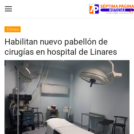
Crónica
Habilitan nuevo pabellón de
Inicio
cirugías en hospital de Linares
Crónica
Policial
Tribunales
Deporte
Política
Espectáculos