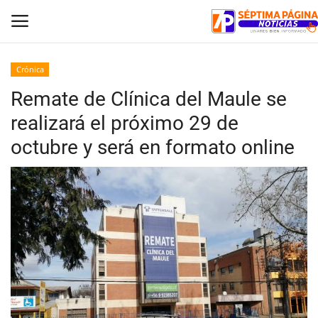
Crónica
Remate de Clínica del Maule se
Inicio
realizará el próximo 29 de
Crónica
octubre y será en formato online
Policial
Tribunales
Deporte
Política
Espectáculos