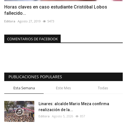
Horas claves en caso estudiante Cristóbal Lobos
fallecido...
Editora
Agosto 27, 2019
5473
COMENTARIOS DE FACEBOOK
PUBLICACIONES POPULARES
Esta Semana
Este Mes
Todas
Linares: alcalde Mario Meza confirma
realización de la...
Editora
Agosto 5, 2026
857