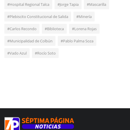
#Hospital Regional Talca
#Jorge Tapia
#Mascarilla
#Plebiscito Constitucional de Salida
#Minería
#Carlos Recondo
#Biblioteca
#Lorena Rojas
#Municipalidad de Colbún
#Pablo Palma Soza
#Vado Azul
#Rocío Soto