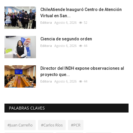
ChileAtiende Inauguró Centro de Atención
Virtual en San...
Editora
Agosto 6, 2026
52
Ciencia de segundo orden
Editora
Agosto 6, 2026
44
Director del INDH expone observaciones al
proyecto que...
Editora
Agosto 6, 2026
44
PALABRAS CLAVES
#Juan Carreño
#Carlos Ríos
#PCR