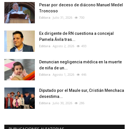
Pesar por deceso de diácono Manuel Medel
Troncoso
Editora
Julio 31, 2026
700
Ex dirigente de RN cuestiona a concejal
Pamela Ávila tras...
Editora
Agosto 2, 2026
493
Denuncian negligencia médica en la muerte
de niña de un...
Editora
Agosto 1, 2026
446
Diputado por el Maule sur, Cristián Menchaca
desestima...
Editora
Julio 30, 2026
286
PUBLICACIONES ALEATORIAS