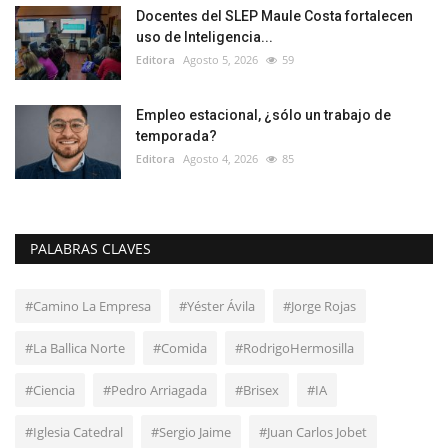
Docentes del SLEP Maule Costa fortalecen
uso de Inteligencia...
Editora
Agosto 5, 2026
59
Empleo estacional, ¿sólo un trabajo de
temporada?
Editora
Agosto 4, 2026
85
PALABRAS CLAVES
#Camino La Empresa
#Yéster Ávila
#Jorge Rojas
#La Ballica Norte
#Comida
#RodrigoHermosilla
#Ciencia
#Pedro Arriagada
#Brisex
#IA
#Iglesia Catedral
#Sergio Jaime
#Juan Carlos Jobet