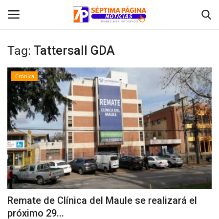
Tag:
Tattersall GDA
Inicio
Crónica
Crónica
Policial
Tribunales
Deporte
Política
Remate de Clínica del Maule se realizará el
próximo 29...
Espectáculos