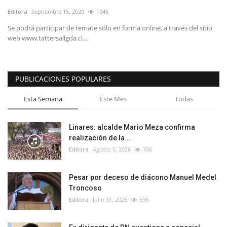
Editora
Septiembre 15, 2020
1046
Se podrá participar de remate sólo en forma online, a través del sitio
web www.tattersallgda.cl....
PUBLICACIONES POPULARES
Esta Semana
Este Mes
Todas
Linares: alcalde Mario Meza confirma
realización de la...
Editora
Agosto 5, 2026
706
Pesar por deceso de diácono Manuel Medel
Troncoso
Editora
Julio 31, 2026
696