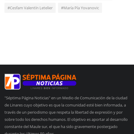
#Cesfam Valentín Letelier
#María Pía Yovanovic
"Séptima Página Noticias" en un Medio de Comunicación de la ciudad
de Linares cuyo objetivo es que la comunidad esté bien informada, a
través de un periodismo que respeta la libertad de expresión y por
sobre todo los derechos humanos. El objetivo es aportar al desarrollo
constante del Maule sur, el que ha sido gravemente postergado
durante los últimos 50 años.