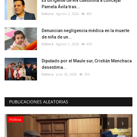
Ex dirigente de RN cuestiona a concejal
Pamela Ávila tras...
Editora
Agosto 2, 2026
485
Denuncian negligencia médica en la muerte
de niña de un...
Editora
Agosto 1, 2026
434
Diputado por el Maule sur, Cristián Menchaca
desestima...
Editora
Julio 30, 2026
353
PUBLICACIONES ALEATORIAS
Política