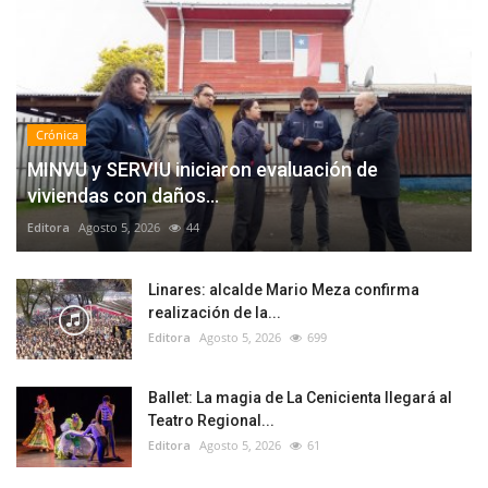
Crónica
MINVU y SERVIU iniciaron evaluación de
viviendas con daños...
Editora
Agosto 5, 2026
44
Linares: alcalde Mario Meza confirma
realización de la...
Editora
Agosto 5, 2026
699
Ballet: La magia de La Cenicienta llegará al
Teatro Regional...
Editora
Agosto 5, 2026
61