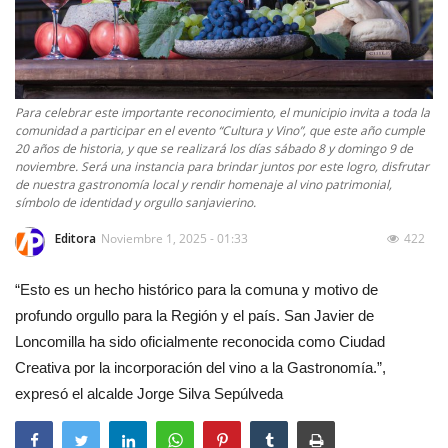
Para celebrar este importante reconocimiento, el municipio invita a toda la
comunidad a participar en el evento “Cultura y Vino”, que este año cumple
20 años de historia, y que se realizará los días sábado 8 y domingo 9 de
noviembre. Será una instancia para brindar juntos por este logro, disfrutar
de nuestra gastronomía local y rendir homenaje al vino patrimonial,
símbolo de identidad y orgullo sanjavierino.
Editora
Noviembre 1, 2025 - 01:33
422
“Esto es un hecho histórico para la comuna y motivo de
profundo orgullo para la Región y el país. San Javier de
Loncomilla ha sido oficialmente reconocida como Ciudad
Creativa por la incorporación del vino a la Gastronomía.”,
expresó el alcalde Jorge Silva Sepúlveda