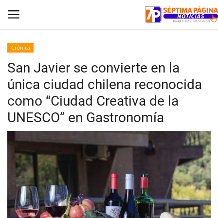
Crónica
San Javier se convierte en la
Inicio
única ciudad chilena reconocida
Crónica
como “Ciudad Creativa de la
UNESCO” en Gastronomía
Policial
Tribunales
Deporte
Política
Espectáculos