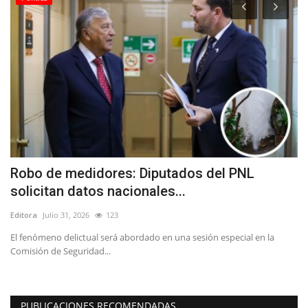
Robo de medidores: Diputados del PNL
(
solicitan datos nacionales...
p
Editora
Julio 31, 2026
123
Ed
l
El fenómeno delictual será abordado en una sesión especial en la
Comisión de Seguridad...
PUBLICACIONES RECOMENDADAS