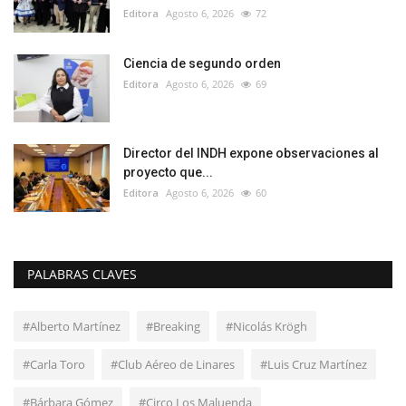
Editora
Agosto 6, 2026
72
Ciencia de segundo orden
Editora
Agosto 6, 2026
69
Director del INDH expone observaciones al
proyecto que...
Editora
Agosto 6, 2026
60
PALABRAS CLAVES
#Alberto Martínez
#Breaking
#Nicolás Krögh
#Carla Toro
#Club Aéreo de Linares
#Luis Cruz Martínez
#Bárbara Gómez
#Circo Los Maluenda