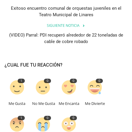
Exitoso encuentro comunal de orquestas juveniles en el
Teatro Municipal de Linares
SIGUIENTE NOTICIA
(VIDEO) Parral: PDI recuperó alrededor de 22 toneladas de
cable de cobre robado
¿CUAL FUE TU REACCIÓN?
1
0
0
0
Me Gusta
No Me Gusta
Me Encanta
Me Divierte
1
0
0