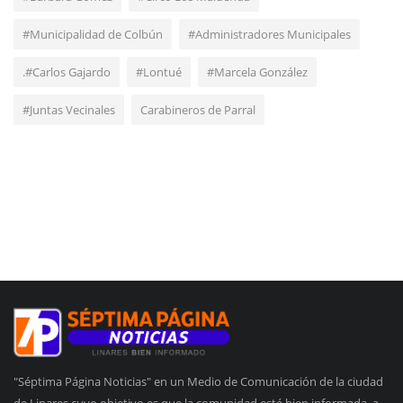
#Municipalidad de Colbún
#Administradores Municipales
.#Carlos Gajardo
#Lontué
#Marcela González
#Juntas Vecinales
Carabineros de Parral
"Séptima Página Noticias" en un Medio de Comunicación de la ciudad
de Linares cuyo objetivo es que la comunidad esté bien informada, a