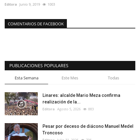
Editora
Junio 9, 2019
1003
COMENTARIOS DE FACEBOOK
PUBLICACIONES POPULARES
Esta Semana
Este Mes
Todas
Linares: alcalde Mario Meza confirma
realización de la...
Editora
Agosto 5, 2026
883
Pesar por deceso de diácono Manuel Medel
Troncoso
Editora
Julio 31, 2026
706