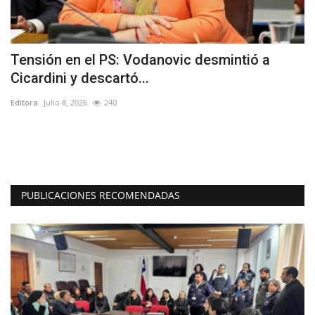
Tensión en el PS: Vodanovic desmintió a
U
Cicardini y descartó...
l
Editora
Julio 8, 2026
240
Ed
SI
de
PUBLICACIONES RECOMENDADAS