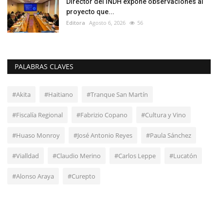
Director del INDH expone observaciones al
proyecto que...
Editora
Agosto 6, 2026
56
PALABRAS CLAVES
#Akita
#Haitiano
#Tranque San Martín
#Fiscalía Regional
#Fabrizio Copano
#Cultura y Vino
#Huaso Monroy
#José Antonio Reyes
#Paula Sánchez
#Vialldad
#Claudio Merino
#Carlos Leppe
#Lucatón
#Alonso Araya
#Curepto