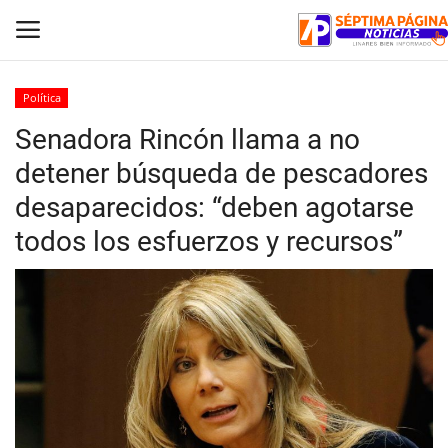
Política
Senadora Rincón llama a no
Inicio
detener búsqueda de pescadores
Crónica
desaparecidos: “deben agotarse
todos los esfuerzos y recursos”
Policial
Tribunales
Deporte
Política
Espectáculos