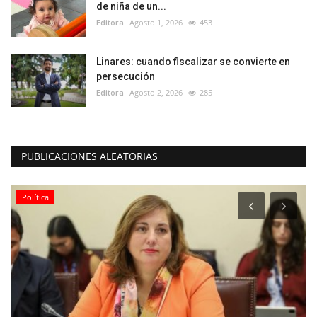
de niña de un...
Editora
Agosto 1, 2026
453
Linares: cuando fiscalizar se convierte en
persecución
Editora
Agosto 2, 2026
285
PUBLICACIONES ALEATORIAS
Política