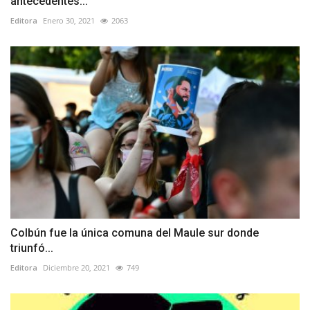
antecedentes...
Editora
Enero 30, 2021
2063
Colbún fue la única comuna del Maule sur donde
triunfó...
Editora
Diciembre 20, 2021
749