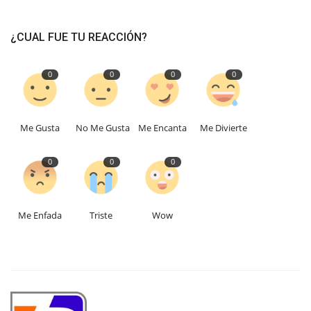
¿CUAL FUE TU REACCIÓN?
0
0
0
0
Me Gusta
No Me Gusta
Me Encanta
Me Divierte
0
0
0
Me Enfada
Triste
Wow