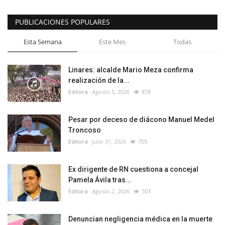
PUBLICACIONES POPULARES
Esta Semana
Este Mes
Todas
Linares: alcalde Mario Meza confirma
realización de la...
Editora
Agosto 5, 2026
878
Pesar por deceso de diácono Manuel Medel
Troncoso
Editora
Julio 31, 2026
705
Ex dirigente de RN cuestiona a concejal
Pamela Ávila tras...
Editora
Agosto 2, 2026
503
Denuncian negligencia médica en la muerte