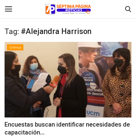
Tag:
#Alejandra Harrison
Inicio
Crónica
Crónica
Policial
Tribunales
Deporte
Política
Encuestas buscan identificar necesidades de
capacitación...
Espectáculos