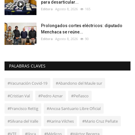
para desarticular...
Editora
Agosto 8, 2026
165
Prolongados cortes eléctricos: diputado
Menchaca se reúne...
Editora
Agosto 8, 2026
90
PALABRAS CLAVES
#Vacunación Covid-19
#Abandono del Maule sur
#Cristian Val
#Pedro Aznar
#Peñasco
#Francisco Rettig
#Ancoa Santuario Libre Oficial
#Silvana del Valle
#Karina Vilches
#Mario Cruz Peñate
#VTF
#Iloca
#Médicos
#Héctor Becerra