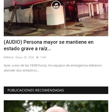
(AUDIO) Persona mayor se mantiene en
P
estado grave a raíz...
M
Editora
Mayo 28, 2026
1244
Ed
Ayer, a eso de las 18:00 horas, los equipos de emergencia debieron
Du
atender dos siniestros...
si
PUBLICACIONES RECOMENDADAS