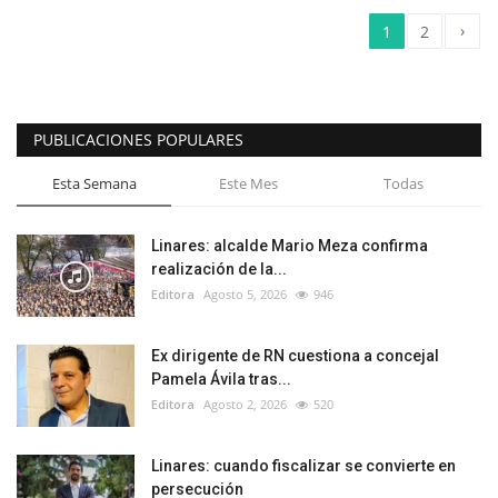
›
1
2
PUBLICACIONES POPULARES
Esta Semana
Este Mes
Todas
Linares: alcalde Mario Meza confirma
realización de la...
Editora
Agosto 5, 2026
946
Ex dirigente de RN cuestiona a concejal
Pamela Ávila tras...
Editora
Agosto 2, 2026
520
Linares: cuando fiscalizar se convierte en
persecución